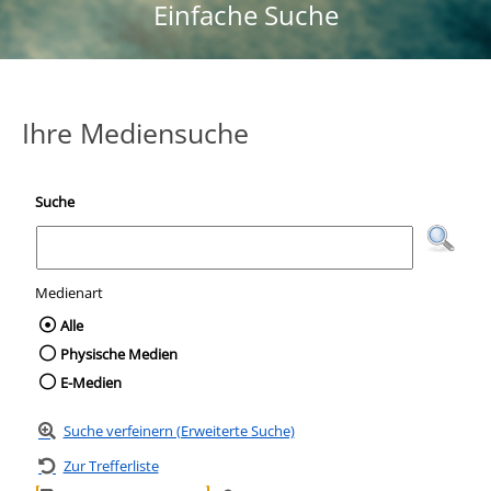
Einfache Suche
Ihre Mediensuche
Suche
Medienart
Wählen Sie die Medienart nach der Sie suc
Alle
Physische Medien
E-Medien
Suche verfeinern (Erweiterte Suche)
Zur Trefferliste