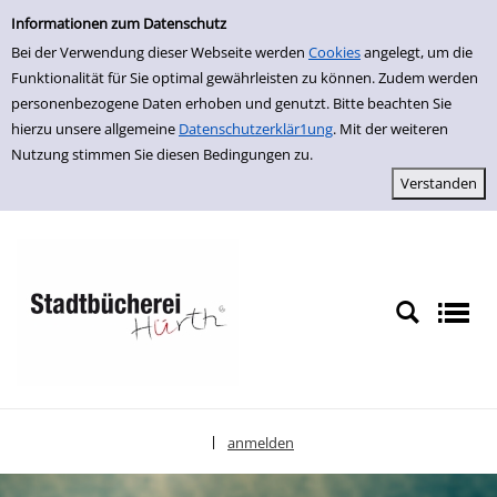
Einfache Suche
zur Navigation springen
zum Inhalt springen
Zur Detailanzeige springen
Informationen zum Datenschutz
Bei der Verwendung dieser Webseite werden
Cookies
angelegt, um die
Funktionalität für Sie optimal gewährleisten zu können. Zudem werden
personenbezogene Daten erhoben und genutzt. Bitte beachten Sie
hierzu unsere allgemeine
Datenschutzerklär1ung
. Mit der weiteren
Nutzung stimmen Sie diesen Bedingungen zu.
anmelden
|
Sprache auswählen