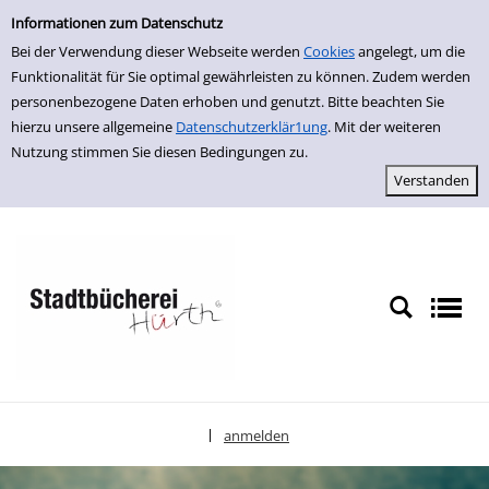
Einfache Suche
zur Navigation springen
zum Inhalt springen
Zur Detailanzeige springen
Informationen zum Datenschutz
Bei der Verwendung dieser Webseite werden
Cookies
angelegt, um die
Funktionalität für Sie optimal gewährleisten zu können. Zudem werden
personenbezogene Daten erhoben und genutzt. Bitte beachten Sie
hierzu unsere allgemeine
Datenschutzerklär1ung
. Mit der weiteren
Nutzung stimmen Sie diesen Bedingungen zu.
anmelden
|
Sprache auswählen