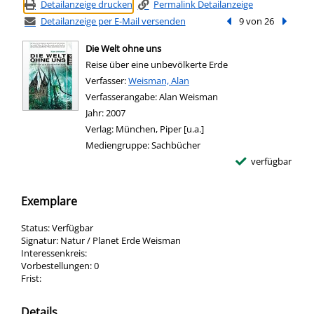
Detailanzeige drucken
Permalink Detailanzeige
Detailanzeige per E-Mail versenden
Vorheriger Treffer
9 von 26
Nächste
Die Welt ohne uns
Reise über eine unbevölkerte Erde
Verfasser:
Suche nach diesem Verfasser
Weisman, Alan
Verfasserangabe:
Alan Weisman
Jahr:
2007
Verlag:
München, Piper [u.a.]
Mediengruppe:
Sachbücher
verfügbar
Exemplare
Status:
Verfügbar
Signatur:
Natur / Planet Erde Weisman
Interessenkreis:
Vorbestellungen:
0
Frist:
Details