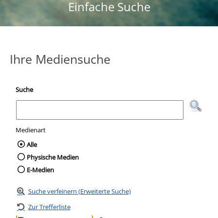
Einfache Suche
Ihre Mediensuche
Suche
Medienart
Wählen Sie die Medienart nach der Sie suc
Alle
Physische Medien
E-Medien
Suche verfeinern (Erweiterte Suche)
Zur Trefferliste