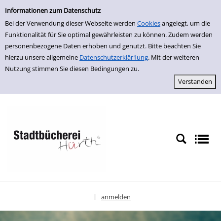
Einfache Suche
zur Navigation springen
zum Inhalt springen
Zur Detailanzeige springen
Informationen zum Datenschutz
Bei der Verwendung dieser Webseite werden
Cookies
angelegt, um die
Funktionalität für Sie optimal gewährleisten zu können. Zudem werden
personenbezogene Daten erhoben und genutzt. Bitte beachten Sie
hierzu unsere allgemeine
Datenschutzerklär1ung
. Mit der weiteren
Nutzung stimmen Sie diesen Bedingungen zu.
anmelden
|
Sprache auswählen