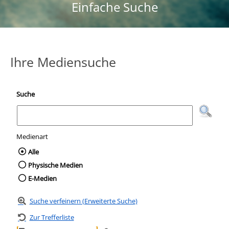
Einfache Suche
Ihre Mediensuche
Suche
Medienart
Wählen Sie die Medienart nach der Sie suc
Alle
Physische Medien
E-Medien
Suche verfeinern (Erweiterte Suche)
Zur Trefferliste