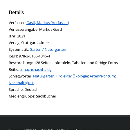
Details
Verfasser:
Suche nach diesem Verfasser
Gastl, Markus (Verfasser)
Verfasserangabe:
Markus Gastl
Jahr:
2021
Verlag:
Stuttgart, Ulmer
opens in new tab
Diesen Link in neuem Tab öffnen
Systematik:
Suche nach dieser Systematik
Garten / Naturgarten
Suche nach diesem Interessenskreis
ISBN:
978-3-8186-1346-4
Beschreibung:
128 Seiten, Infotafeln, Tabellen und farbige Fotos
Reihe:
#machsnachhaltig
Schlagwörter:
Naturgarten
;
Projekte
;
Ökologie
;
Artenreichtum
;
Nachhaltigkeit
Suche nach dieser Beteiligten Person
Sprache:
Deutsch
Mediengruppe:
Sachbücher