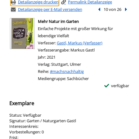
Detailanzeige drucken
Permalink Detailanzeige
Detailanzeige per E-Mail versenden
Vorheriger Treffer
10 von 26
Nächste
Mehr Natur im Garten
Einfache Projekte mit großer Wirkung für
lebendige Vielfalt
Verfasser:
Suche nach diesem Verfasser
Gastl, Markus (Verfasser)
Verfasserangabe:
Markus Gastl
Jahr:
2021
Verlag:
Stuttgart, Ulmer
Reihe:
#machsnachhaltig
Mediengruppe:
Sachbücher
verfügbar
Exemplare
Status:
Verfügbar
Signatur:
Garten / Naturgarten Gastl
Interessenkreis:
Vorbestellungen:
0
Frist: