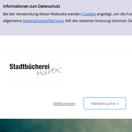
Einfache Suche
zur Navigation springen
zum Inhalt springen
Zu den Suchfiltern springen
Zur Trefferliste springen
Informationen zum Datenschutz
Bei der Verwendung dieser Webseite werden
Cookies
angelegt, um die Fu
allgemeine
Datenschutzerklär1ung
. Mit der weiteren Nutzung stimmen Si
Willkommen
Mediensuche