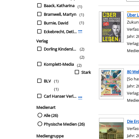
Baack, Katharina
(1)
Suchergebnis
Zu den Suchfiltern sp
Bramwell, Martyn
(1)
Über 
Zukunf
(1)
Burnie, David
Verfas
Eckebrecht, Detlef
Mehr Verfasser-Filter anzeigen
Jahr:
2
Verlag
Verlag
Dorling Kindersley
(2)
Medie
(2)
Komplett-Media
(2)
80 We
Stark
[So ha
BLV
(1)
Suche 
Jahr:
2
(1)
Verlag
Carl Hanser Verlag
Mehr Verlag-Filter anzeigen
Medie
Medienart
Alle (26)
Die Er
Physische Medien (26)
Verfas
Jahr:
2
Mediengruppe