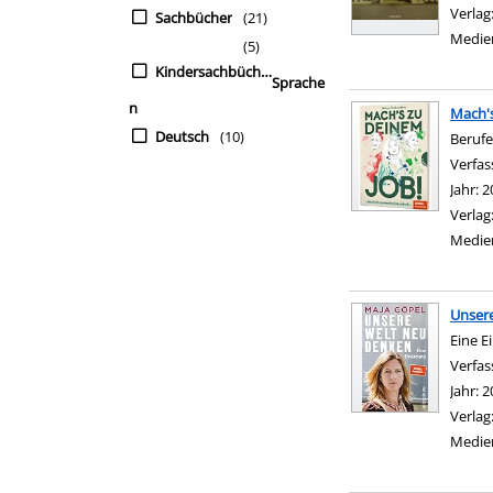
Verlag
Sachbücher
(21)
Medie
(5)
Kindersachbücher
Sprache
n
Mach's
Deutsch
(10)
Berufe
Verfas
Jahr:
2
Verlag
Medie
Unser
Eine E
Verfas
Jahr:
2
Verlag
Medie