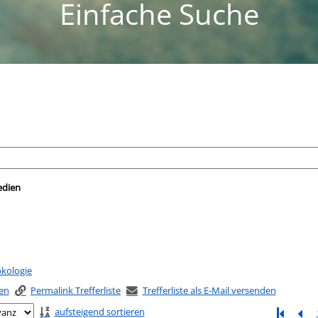
Einfache Suche
nach der Sie suchen wollen.
edien
kologie
ken
Permalink Trefferliste
Trefferliste als E-Mail versenden
aufsteigend sortieren