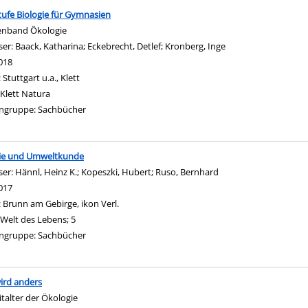
ufe Biologie für Gymnasien
nband Ökologie
ser:
Baack, Katharina
;
Eckebrecht, Detlef
;
Kronberg, Inge
Suche nach diesem 
018
:
Stuttgart u.a., Klett
Klett Natura
ngruppe:
Sachbücher
gie und Umweltkunde
ser:
Hännl, Heinz K.
;
Kopeszki, Hubert
;
Ruso, Bernhard
Suche nach diesem Ve
017
:
Brunn am Gebirge, ikon Verl.
Welt des Lebens; 5
ngruppe:
Sachbücher
wird anders
italter der Ökologie