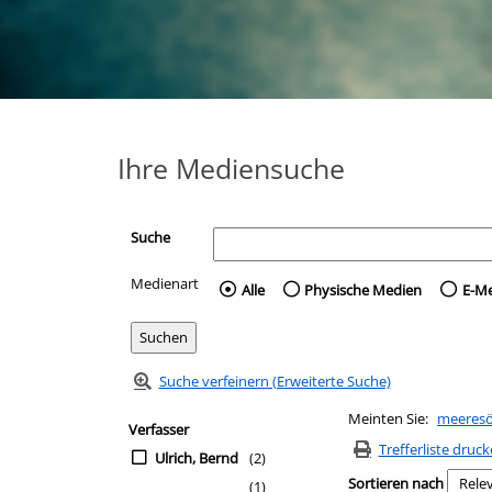
Ihre Mediensuche
Suche
Medienart
Wählen Sie die Medienart 
Alle
Physische Medien
E-M
Suche verfeinern (Erweiterte Suche)
Zur Trefferliste springen
Meinten Sie:
meeresö
Suchfilter
Verfasser
Trefferliste druc
Ulrich, Bernd
(2)
Sortieren nach
(1)