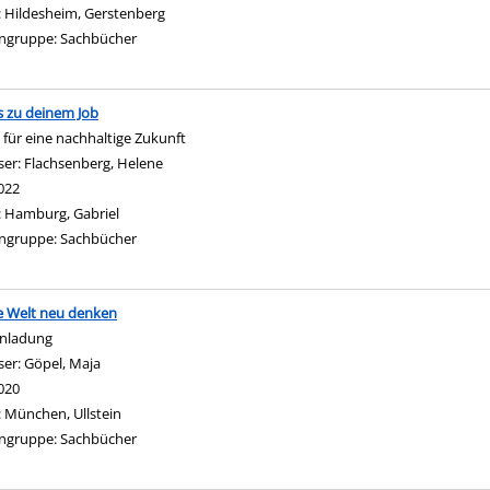
:
Hildesheim, Gerstenberg
ngruppe:
Sachbücher
 zu deinem Job
 für eine nachhaltige Zukunft
ser:
Flachsenberg, Helene
Suche nach diesem Verfasser
022
:
Hamburg, Gabriel
ngruppe:
Sachbücher
e Welt neu denken
inladung
ser:
Göpel, Maja
Suche nach diesem Verfasser
020
:
München, Ullstein
ngruppe:
Sachbücher