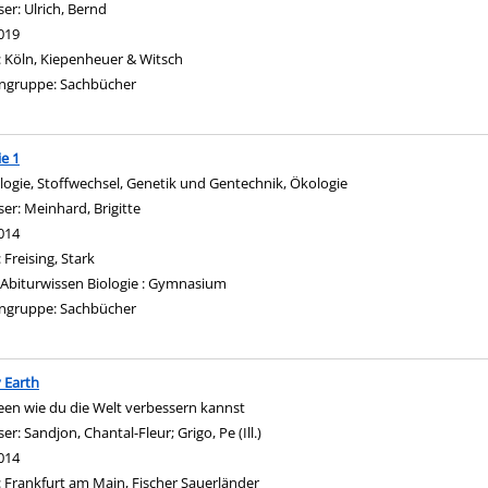
ser:
Ulrich, Bernd
Suche nach diesem Verfasser
019
:
Köln, Kiepenheuer & Witsch
ngruppe:
Sachbücher
ie 1
ologie, Stoffwechsel, Genetik und Gentechnik, Ökologie
ser:
Meinhard, Brigitte
Suche nach diesem Verfasser
014
:
Freising, Stark
Abiturwissen Biologie : Gymnasium
ngruppe:
Sachbücher
 Earth
een wie du die Welt verbessern kannst
ser:
Sandjon, Chantal-Fleur
;
Grigo, Pe (Ill.)
Suche nach diesem Verfasser
014
:
Frankfurt am Main, Fischer Sauerländer