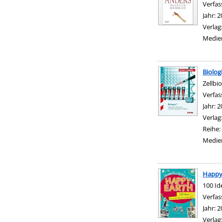
Verfas
Jahr:
2
Verlag
Medie
Biolog
Zellbi
Verfas
Jahr:
2
Verlag
Reihe:
Medie
Happy
100 Id
Verfas
Jahr:
2
Verlag