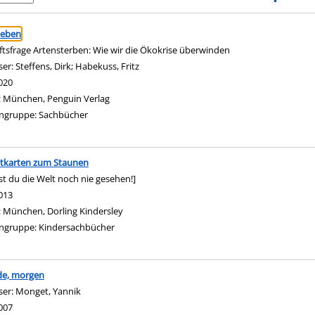
ringen
Leben
tsfrage Artensterben: Wie wir die Ökokrise überwinden
ser:
Steffens, Dirk
;
Habekuss, Fritz
Suche nach diesem Verfasser
020
:
München, Penguin Verlag
ngruppe:
Sachbücher
ltkarten zum Staunen
st du die Welt noch nie gesehen!]
nach diesem Verfasser
013
:
München, Dorling Kindersley
ngruppe:
Kindersachbücher
de, morgen
ser:
Monget, Yannik
Suche nach diesem Verfasser
007