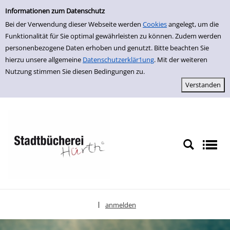
Einfache Suche
zur Navigation springen
zum Inhalt springen
Zu den Suchfiltern springen
Zur Trefferliste springen
Informationen zum Datenschutz
Bei der Verwendung dieser Webseite werden
Cookies
angelegt, um die
Funktionalität für Sie optimal gewährleisten zu können. Zudem werden
personenbezogene Daten erhoben und genutzt. Bitte beachten Sie
hierzu unsere allgemeine
Datenschutzerklär1ung
. Mit der weiteren
Nutzung stimmen Sie diesen Bedingungen zu.
anmelden
|
Sprache auswählen