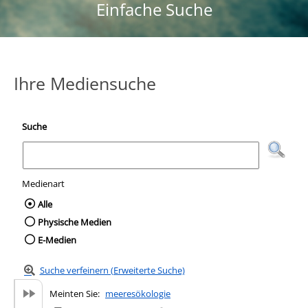
Einfache Suche
Ihre Mediensuche
Suche
Medienart
Wählen Sie die Medienart nach der Sie suc
Alle
Physische Medien
E-Medien
Suche verfeinern (Erweiterte Suche)
Meinten Sie:
meeresökologie