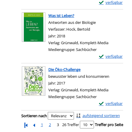
Exemplar-Details 
verfügbar
Zum Download von e
Was ist Leben?
Antworten aus der Biologie
Verfasser:
Hock, Bertold
Suche nach diesem Verf
Jahr:
2018
Verlag:
Grünwald, Komplett-Media
Mediengruppe:
Sachbücher
Exemplar-Details 
verfügbar
Zum Download von e
Die Öko-Challenge
bewusster leben und konsumieren
Suche nach diesem Verfasser
Jahr:
2017
Verlag:
Grünwald, Komplett-Media
Mediengruppe:
Sachbücher
Exemplar-Details
verfügbar
Zum Download von e
Zu den Suchfiltern springen
aufsteigend sortieren
Sortieren nach
1
2
3
26 Treffer
Treffer pro Seite