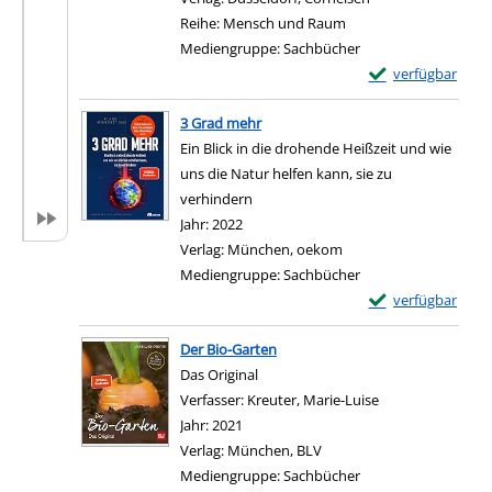
Reihe:
Mensch und Raum
Mediengruppe:
Sachbücher
Exemplar-Details
verfügbar
Zum Download von e
3 Grad mehr
Ein Blick in die drohende Heißzeit und wie
uns die Natur helfen kann, sie zu
verhindern
Suche nach diesem Verfasser
Jahr:
2022
Verlag:
München, oekom
Mediengruppe:
Sachbücher
Exemplar-Details
verfügbar
Zum Download von e
Der Bio-Garten
Das Original
Verfasser:
Kreuter, Marie-Luise
Suche nach diese
Jahr:
2021
Verlag:
München, BLV
Mediengruppe:
Sachbücher