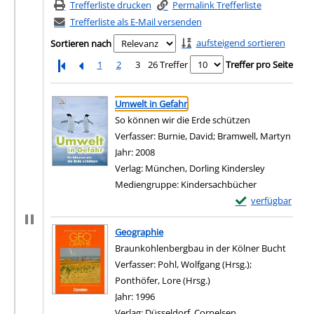
Trefferliste drucken
Permalink Trefferliste
Trefferliste als E-Mail versenden
aufsteigend sortieren
Sortieren nach
1
2
3
26 Treffer
Treffer pro Seite
Suchergebnis
Zu den Suchfiltern springen
Umwelt in Gefahr
So können wir die Erde schützen
Verfasser:
Burnie, David
;
Bramwell, Martyn
Suche
Jahr:
2008
Verlag:
München, Dorling Kindersley
Mediengruppe:
Kindersachbücher
Exemplar-Details
verfügbar
Zum Download von e
Geographie
Braunkohlenbergbau in der Kölner Bucht
Verfasser:
Pohl, Wolfgang (Hrsg.)
;
Ponthöfer, Lore (Hrsg.)
Suche nach diesem Verfa
Jahr:
1996
Verlag:
Düsseldorf, Cornelsen