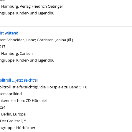
:
Hamburg, Verlag Friedrich Oetinger
ngruppe:
Kinder- und Jugendbü
ist wütend
ser:
Schneider, Liane
;
Görrissen, Janina (Ill.)
Suche nach diesem Verfasser
017
:
Hamburg, Carlsen
ngruppe:
Kinder- und Jugendbü
lltroll ... jetzt reicht's!
lltroll ist eifersüchtig! ; die Hörspiele zu Band 5 + 6
ser:
aprilkind
Suche nach diesem Verfasser
nkennzeichen:
CD-Hörspiel
024
:
Berlin, Europa
Der Grolltroll; 5
ngruppe:
Hörbücher