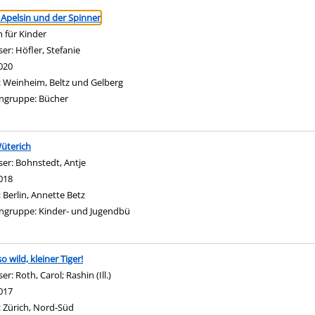
ringen
 Apelsin und der Spinner
 für Kinder
ser:
Höfler, Stefanie
Suche nach diesem Verfasser
020
:
Weinheim, Beltz und Gelberg
ngruppe:
Bücher
üterich
ser:
Bohnstedt, Antje
Suche nach diesem Verfasser
018
:
Berlin, Annette Betz
ngruppe:
Kinder- und Jugendbü
o wild, kleiner Tiger!
ser:
Roth, Carol
;
Rashin (Ill.)
Suche nach diesem Verfasser
017
:
Zürich, Nord-Süd