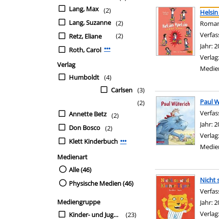
Suchergebnis
Zu den Suchfiltern sp
Lang, Max
(2)
Helsin
Lang, Suzanne
(2)
Roman
Verfas
(2)
Retz, Eliane
Jahr:
2
Roth, Carol
Mehr Verfasser-Filter anzeigen
Verlag
Verlag
Medie
Humboldt
(4)
Carlsen
(3)
Paul W
(2)
Verfas
Annette Betz
(2)
Jahr:
2
Don Bosco
(2)
Verlag
Klett Kinderbuch
Mehr Verlag-Filter anzeigen
Medie
Medienart
Alle (46)
Nicht s
Physische Medien (46)
Verfas
Mediengruppe
Jahr:
2
Verlag
Kinder- und Jugendbü
(23)