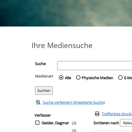
Ihre Mediensuche
Suche
Medienart
Wählen Sie die Medienart 
Alle
Physische Medien
E-M
Suche verfeinern (Erweiterte Suche)
Zur Trefferliste springen
Suchfilter
Trefferliste druc
Verfasser
Geisler, Dagmar
(2)
Sortieren nach
(2)