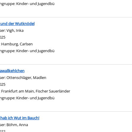
ngruppe:
Kinder- und Jugendbü
 und der Wutknödel
ser:
Vigh, Inka
Suche nach diesem Verfasser
 anzeigen
025
:
Hamburg, Carlsen
ngruppe:
Kinder- und Jugendbü
awallkehlchen
ser:
Ottenschläger, Madlen
Suche nach diesem Verfasser
025
:
Frankfurt am Main, Fischer Sauerländer
ngruppe:
Kinder- und Jugendbü
hab ich Wut im Bauch!
ser:
Böhm, Anna
Suche nach diesem Verfasser
022