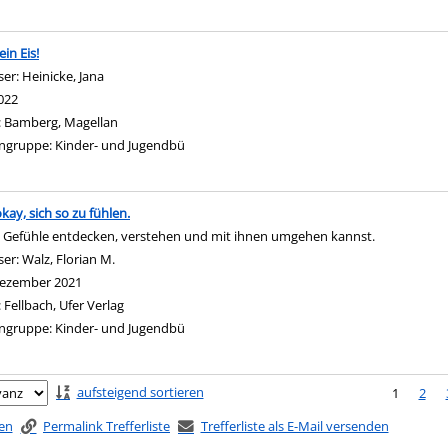
in Eis!
ser:
Heinicke, Jana
Suche nach diesem Verfasser
022
:
Bamberg, Magellan
ngruppe:
Kinder- und Jugendbü
okay, sich so zu fühlen.
 Gefühle entdecken, verstehen und mit ihnen umgehen kannst.
ser:
Walz, Florian M.
Suche nach diesem Verfasser
ezember 2021
:
Fellbach, Ufer Verlag
ngruppe:
Kinder- und Jugendbü
ringen
aufsteigend sortieren
1
2
ken
Permalink Trefferliste
Trefferliste als E-Mail versenden