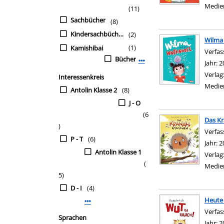
Medie
(11)
Sachbücher
(8)
Kindersachbücher
(2)
Wilma
(1)
Kamishibai
Verfas
Bücher
Mehr Mediengruppe-Filter
Jahr:
2
Verlag
Interessenkreis
Medie
Antolin Klasse 2
(8)
J - O
(6
Das Kr
)
Verfas
P - T
(6)
Jahr:
2
Antolin Klasse 1
Verlag
(
Medie
5)
D - I
(4)
Heute 
Mehr Interessenkreis-Filter anzeigen
Verfas
Sprachen
Jahr:
2