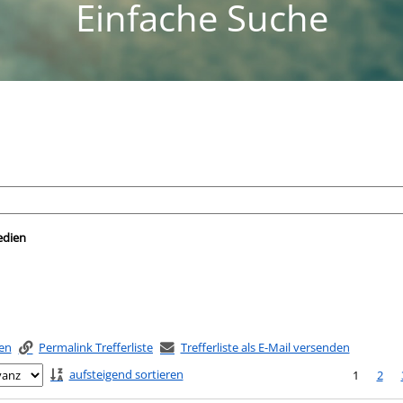
Einfache Suche
nach der Sie suchen wollen.
edien
ken
Permalink Trefferliste
Trefferliste als E-Mail versenden
aufsteigend sortieren
1
2