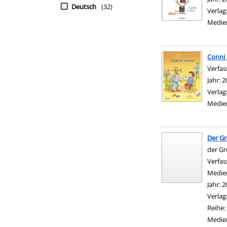
Deutsch
(32)
Verlag
Medie
Conni 
Verfas
Jahr:
2
Verlag
Medie
Der Gro
der Gro
Verfas
Medie
Jahr:
2
Verlag
Reihe:
Medie