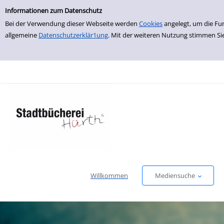
Einfache Suche
zur Navigation springen
zum Inhalt springen
Zu den Suchfiltern springen
Zur Trefferliste springen
Informationen zum Datenschutz
Bei der Verwendung dieser Webseite werden
Cookies
angelegt, um die Fu
allgemeine
Datenschutzerklär1ung
. Mit der weiteren Nutzung stimmen Si
Willkommen
Mediensuche