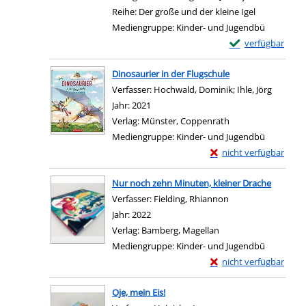
Reihe:
Der große und der kleine Igel
Mediengruppe:
Kinder- und Jugendbü
Exemplar-Details 
verfügbar
Zum Download von e
Dinosaurier in der Flugschule
Verfasser:
Hochwald, Dominik
;
Ihle, Jörg
Suche n
Jahr:
2021
Verlag:
Münster, Coppenrath
Mediengruppe:
Kinder- und Jugendbü
Exemplar-Details von D
nicht verfügbar
Zum Download von exter
Nur noch zehn Minuten, kleiner Drache
Verfasser:
Fielding, Rhiannon
Suche nach diesem
Jahr:
2022
Verlag:
Bamberg, Magellan
Mediengruppe:
Kinder- und Jugendbü
Exemplar-Details von 
nicht verfügbar
Zum Download von exter
Oje, mein Eis!