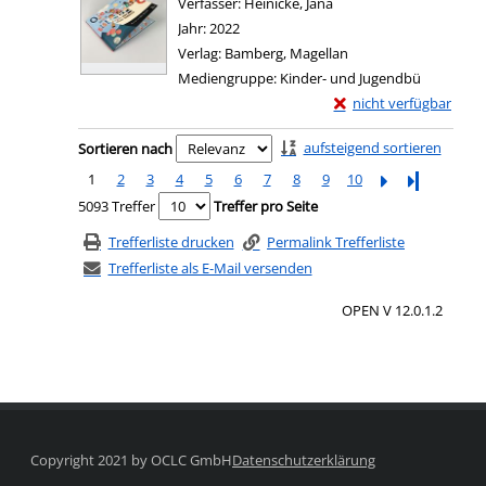
Verfasser:
Heinicke, Jana
Suche nach diesem Verf
Jahr:
2022
Verlag:
Bamberg, Magellan
Mediengruppe:
Kinder- und Jugendbü
Exemplar-Details von O
nicht verfügbar
Zum Download von exter
Zu den Suchfiltern springen
aufsteigend sortieren
Sortieren nach
1
2
3
4
5
6
7
8
9
10
Letzte Seite
5093 Treffer
Treffer pro Seite
Trefferliste drucken
Permalink Trefferliste
Trefferliste als E-Mail versenden
OPEN V 12.0.1.2
Copyright 2021 by OCLC GmbH
Datenschutzerklärung