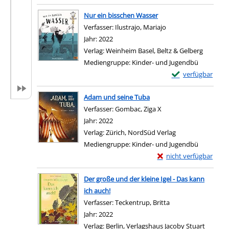
Zum Download von exter
Nur ein bisschen Wasser
Verfasser:
Ilustrajo, Mariajo
Suche nach diesem V
Jahr:
2022
Verlag:
Weinheim Basel, Beltz & Gelberg
Mediengruppe:
Kinder- und Jugendbü
Exemplar-Details 
verfügbar
Zum Download von e
Adam und seine Tuba
Verfasser:
Gombac, Ziga X
Suche nach diesem Ve
Jahr:
2022
Verlag:
Zürich, NordSüd Verlag
Mediengruppe:
Kinder- und Jugendbü
Exemplar-Details von
nicht verfügbar
Zum Download von exter
Der große und der kleine Igel - Das kann
ich auch!
Verfasser:
Teckentrup, Britta
Suche nach diesem 
Jahr:
2022
Verlag:
Berlin, Verlagshaus Jacoby Stuart