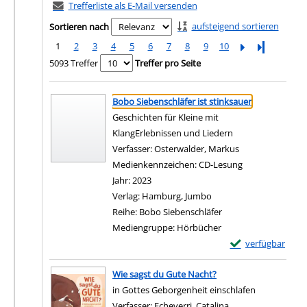
Trefferliste als E-Mail versenden
aufsteigend sortieren
Sortieren nach
1
2
3
4
5
6
7
8
9
10
Letzte Seite
5093 Treffer
Treffer pro Seite
Suchergebnis
Zu den Suchfiltern springen
Bobo Siebenschläfer ist stinksauer
Geschichten für Kleine mit
KlangErlebnissen und Liedern
Verfasser:
Osterwalder, Markus
Suche nach dies
Medienkennzeichen:
CD-Lesung
Jahr:
2023
Verlag:
Hamburg, Jumbo
Reihe:
Bobo Siebenschläfer
Mediengruppe:
Hörbücher
Exemplar-Details 
verfügbar
Zum Download von e
Wie sagst du Gute Nacht?
in Gottes Geborgenheit einschlafen
Verfasser:
Echeverri, Catalina
Suche nach diesem