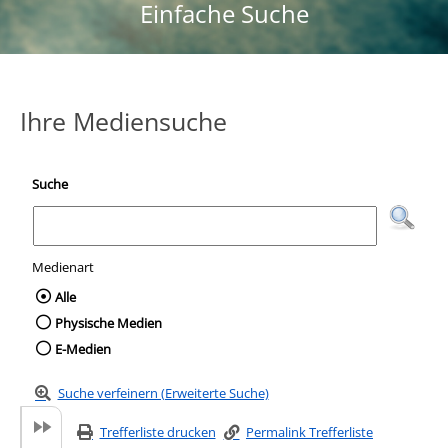
Einfache Suche
Ihre Mediensuche
Suche
Medienart
Wählen Sie die Medienart nach der Sie suc
Alle
Physische Medien
E-Medien
Suche verfeinern (Erweiterte Suche)
Trefferliste drucken
Permalink Trefferliste