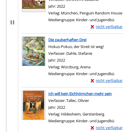
Jahr:
2022
Verlag:
München, Penguin Random House
Mediengruppe:
Kinder- und Jugendbü
Exemplar-Details von 
nicht verfügbar
Zum Download von exter
Die zauberhaften Drei
Hokus-Pokus, der Streit ist weg!
Verfasser:
Dahle, Stefanie
Suche nach diesem Ver
Jahr:
2022
Verlag:
Würzburg, Arena
Mediengruppe:
Kinder- und Jugendbü
Exemplar-Details von 
nicht verfügbar
Zum Download von exter
Ich will kein Eichhörnchen mehr sein
Verfasser:
Tallec, Olivier
Suche nach diesem Verf
Jahr:
2022
Verlag:
Hildesheim, Gerstenberg
Mediengruppe:
Kinder- und Jugendbü
Exemplar-Details von I
nicht verfügbar