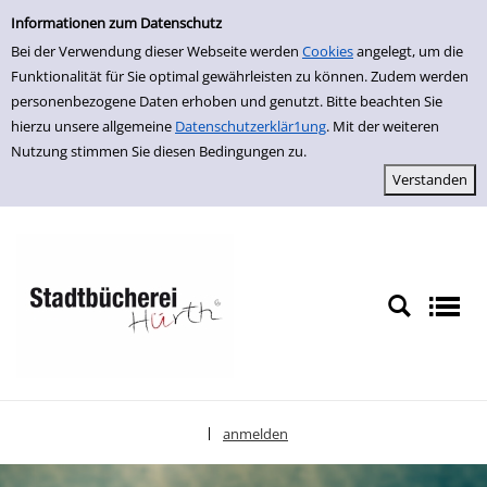
Einfache Suche
zur Navigation springen
zum Inhalt springen
Zu den Suchfiltern springen
Zur Trefferliste springen
Informationen zum Datenschutz
Bei der Verwendung dieser Webseite werden
Cookies
angelegt, um die
Funktionalität für Sie optimal gewährleisten zu können. Zudem werden
personenbezogene Daten erhoben und genutzt. Bitte beachten Sie
hierzu unsere allgemeine
Datenschutzerklär1ung
. Mit der weiteren
Nutzung stimmen Sie diesen Bedingungen zu.
anmelden
|
Sprache auswählen