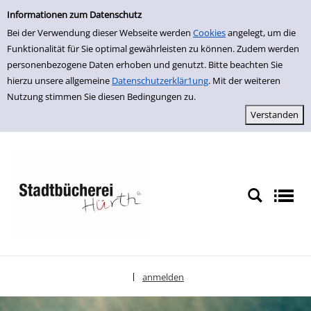
Einfache Suche
zur Navigation springen
zum Inhalt springen
Zur Detailanzeige springen
Informationen zum Datenschutz
Bei der Verwendung dieser Webseite werden
Cookies
angelegt, um die
Funktionalität für Sie optimal gewährleisten zu können. Zudem werden
personenbezogene Daten erhoben und genutzt. Bitte beachten Sie
hierzu unsere allgemeine
Datenschutzerklär1ung
. Mit der weiteren
Nutzung stimmen Sie diesen Bedingungen zu.
anmelden
|
Sprache auswählen