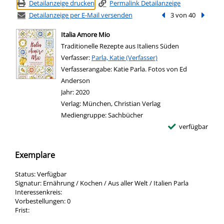
Detailanzeige drucken
Permalink Detailanzeige
Detailanzeige per E-Mail versenden
Vorheriger Treffer
3 von 40
Nächste
Italia Amore Mio
Traditionelle Rezepte aus Italiens Süden
Verfasser:
Suche nach diesem Verfasser
Parla, Katie (Verfasser)
Verfasserangabe:
Katie Parla. Fotos von Ed
Anderson
Jahr:
2020
Verlag:
München, Christian Verlag
Mediengruppe:
Sachbücher
verfügbar
Exemplare
Status:
Verfügbar
Signatur:
Ernährung / Kochen / Aus aller Welt / Italien Parla
Interessenkreis:
Vorbestellungen:
0
Frist: