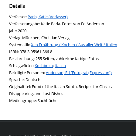
Details
Verfasser:
Suche nach diesem Verfasser
Parla, Katie (Verfasser)
Verfasserangabe:
Katie Parla. Fotos von Ed Anderson
Jahr:
2020
Verlag:
München, Christian Verlag
opens in new tab
Diesen Link in neuem Tab öffnen
Systematik:
Suche nach dieser Systematik
Xeo Ernährung / Kochen / Aus aller Welt / Italien
Suche nach diesem Interessenskreis
ISBN:
978-3-95961-366-8
Beschreibung:
255 Seiten, zahlreiche farbige Fotos
Schlagwörter:
Kochbuch
;
Italien
Beteiligte Personen:
Suche nach dieser Beteiligten Person
Anderson, Ed (Fotograf (Expression))
Sprache:
Deutsch
Originaltitel:
Food of the Italian South. Recipes for Classic,
Disappearing, and Lost Dishes
Mediengruppe:
Sachbücher