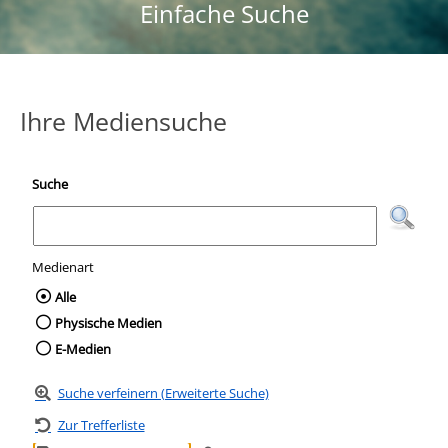
Einfache Suche
Ihre Mediensuche
Suche
Medienart
Wählen Sie die Medienart nach der Sie suc
Alle
Physische Medien
E-Medien
Suche verfeinern (Erweiterte Suche)
Zur Trefferliste