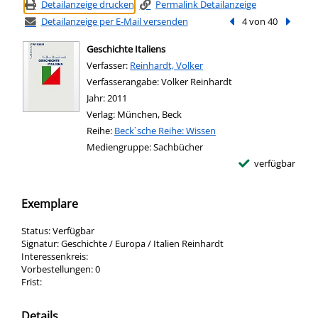
Detailanzeige drucken
Permalink Detailanzeige
Detailanzeige per E-Mail versenden
Vorheriger Treffer
4 von 40
Nächste
Geschichte Italiens
Verfasser:
Suche nach diesem Verfasser
Reinhardt, Volker
Verfasserangabe:
Volker Reinhardt
Jahr:
2011
Verlag:
München, Beck
Reihe:
Beck`sche Reihe: Wissen
Mediengruppe:
Sachbücher
verfügbar
Exemplare
Status:
Verfügbar
Signatur:
Geschichte / Europa / Italien Reinhardt
Interessenkreis:
Vorbestellungen:
0
Frist:
Details