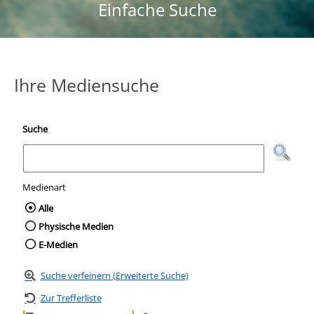
Einfache Suche
Ihre Mediensuche
Suche
Medienart
Wählen Sie die Medienart nach der Sie suc
Alle
Physische Medien
E-Medien
Suche verfeinern (Erweiterte Suche)
Zur Trefferliste