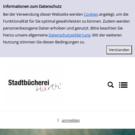
Einfache Suche
zur Navigation springen
zum Inhalt springen
Zur Detailanzeige springen
Informationen zum Datenschutz
Bei der Verwendung dieser Webseite werden
Cookies
angelegt, um die
Funktionalität für Sie optimal gewährleisten zu können. Zudem werden
personenbezogene Daten erhoben und genutzt. Bitte beachten Sie
hierzu unsere allgemeine
Datenschutzerklär1ung
. Mit der weiteren
Nutzung stimmen Sie diesen Bedingungen zu.
anmelden
|
Sprache auswählen