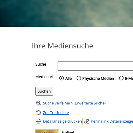
Ihre Mediensuche
Suche
Medienart
Wählen Sie die Medienart 
Alle
Physische Medien
E-M
Suche verfeinern (Erweiterte Suche)
Zur Trefferliste
Detailanzeige drucken
Permalink Detailanzeige
Italien!