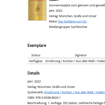
Sonnenrezepte zum glänzen und genie
Suche nach diesem Verfasser
Jahr:
2022
Verlag:
München, Gräfe und Unzer
Reihe:
Das Goldene von GU
Mediengruppe:
Sachbücher
Exemplare
Status
Signatur
Verfügbar
Ernährung / Kochen / Aus aller Welt / Italien
Details
Suche nach diesem Verfasser
Jahr:
2022
Verlag:
München, Gräfe und Unzer
opens in new tab
Diesen Link in neuem Tab öffnen
Systematik:
Suche nach dieser Systematik
Ernährung / Kochen / Aus aller Welt / Italien
Suche nach diesem Interessenskreis
ISBN:
978-3-8338-8633-1
Beschreibung:
1. Auflage, 352 Seiten, zahlreiche farbige 