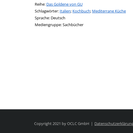
Reihe:
Das Goldene von GU
Schlagwörter:
Italien
;
Kochbuch
;
Mediterrane Küche
Suche nach dieser Beteiligten Person
Sprache:
Deutsch
Mediengruppe:
Sachbücher
Copyright 2021 by OCLC GmbH
Datenschutzerklärun