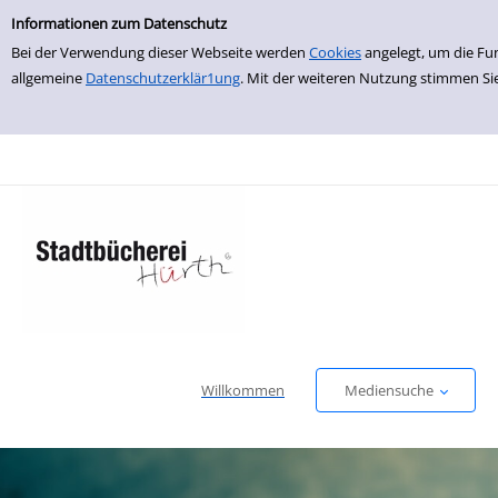
Einfache Suche
zur Navigation springen
zum Inhalt springen
Zur Detailanzeige springen
Informationen zum Datenschutz
Bei der Verwendung dieser Webseite werden
Cookies
angelegt, um die Fu
allgemeine
Datenschutzerklär1ung
. Mit der weiteren Nutzung stimmen Si
Willkommen
Mediensuche