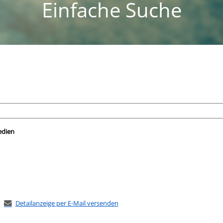
Einfache Suche
nach der Sie suchen wollen.
edien
Detailanzeige per E-Mail versenden