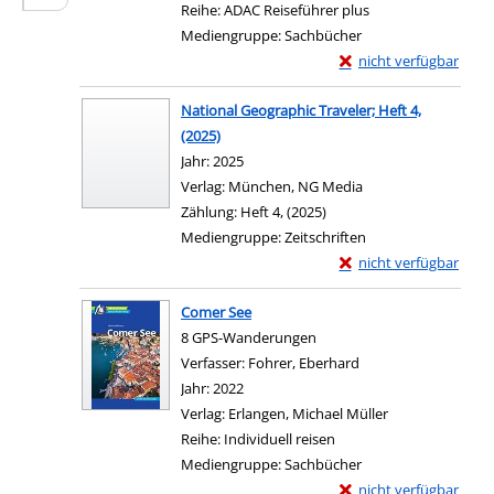
Reihe:
ADAC Reiseführer plus
Mediengruppe:
Sachbücher
Exemplar-Details von 
nicht verfügbar
Zum Download von exter
National Geographic Traveler; Heft 4,
(2025)
Suche nach diesem Verfasser
Jahr:
2025
Verlag:
München, NG Media
Zählung:
Heft 4, (2025)
Mediengruppe:
Zeitschriften
Exemplar-Details von N
nicht verfügbar
Zum Download von exter
Comer See
8 GPS-Wanderungen
Verfasser:
Fohrer, Eberhard
Suche nach diesem V
Jahr:
2022
Verlag:
Erlangen, Michael Müller
Reihe:
Individuell reisen
Mediengruppe:
Sachbücher
Exemplar-Details von
nicht verfügbar