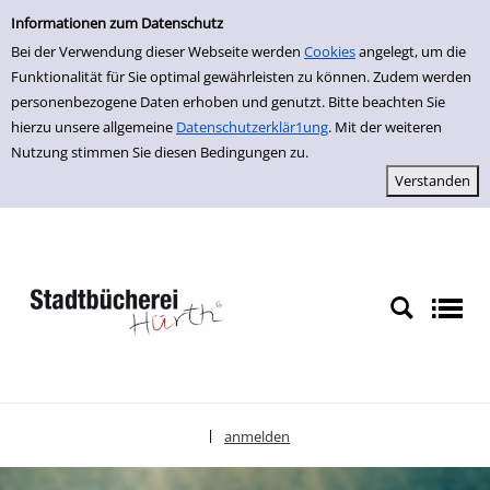
Einfache Suche
zur Navigation springen
zum Inhalt springen
Zu den Suchfiltern springen
Zur Trefferliste springen
Informationen zum Datenschutz
Bei der Verwendung dieser Webseite werden
Cookies
angelegt, um die
Funktionalität für Sie optimal gewährleisten zu können. Zudem werden
personenbezogene Daten erhoben und genutzt. Bitte beachten Sie
hierzu unsere allgemeine
Datenschutzerklär1ung
. Mit der weiteren
Nutzung stimmen Sie diesen Bedingungen zu.
anmelden
|
Sprache auswählen