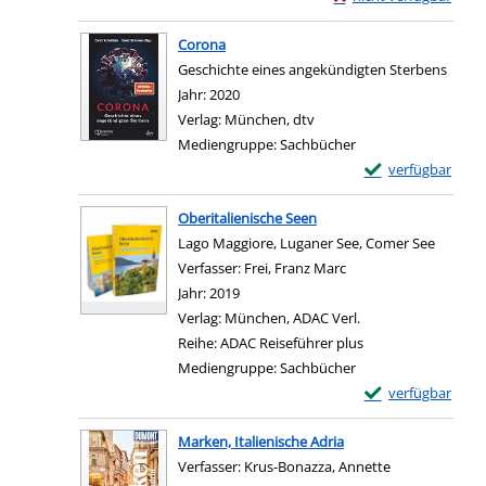
Zum Download von exter
Corona
Geschichte eines angekündigten Sterbens
Suche nach diesem Verfasser
Jahr:
2020
Verlag:
München, dtv
Mediengruppe:
Sachbücher
Exemplar-Details
verfügbar
Zum Download von e
Oberitalienische Seen
Lago Maggiore, Luganer See, Comer See
Verfasser:
Frei, Franz Marc
Suche nach diesem Ve
Jahr:
2019
Verlag:
München, ADAC Verl.
Reihe:
ADAC Reiseführer plus
Mediengruppe:
Sachbücher
Exemplar-Details 
verfügbar
Zum Download von e
Marken, Italienische Adria
Verfasser:
Krus-Bonazza, Annette
Suche nach di