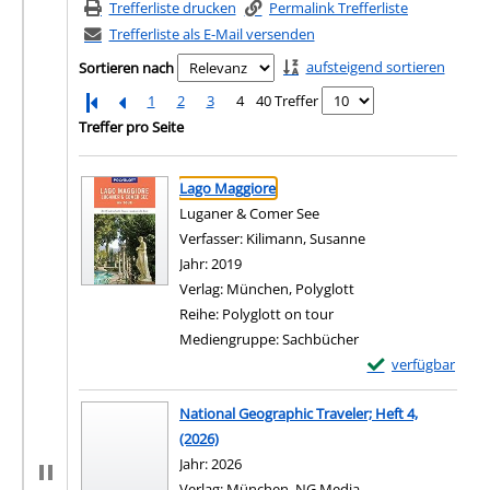
Trefferliste drucken
Permalink Trefferliste
Trefferliste als E-Mail versenden
aufsteigend sortieren
Sortieren nach
1
2
3
4
40 Treffer
Treffer pro Seite
Suchergebnis
Zu den Suchfiltern springen
Lago Maggiore
Luganer & Comer See
Verfasser:
Kilimann, Susanne
Suche nach diesem
Jahr:
2019
Verlag:
München, Polyglott
Reihe:
Polyglott on tour
Mediengruppe:
Sachbücher
Exemplar-Details
verfügbar
Zum Download von e
National Geographic Traveler; Heft 4,
(2026)
Suche nach diesem Verfasser
Jahr:
2026
Verlag:
München, NG Media