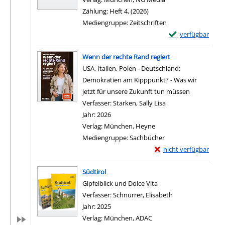
Zählung:
Heft 4, (2026)
Mediengruppe:
Zeitschriften
Exemplar-Details 
verfügbar
Zum Download von e
Wenn der rechte Rand regiert
USA, Italien, Polen - Deutschland:
Demokratien am Kipppunkt? - Was wir
jetzt für unsere Zukunft tun müssen
Verfasser:
Starken, Sally Lisa
Suche nach diesem 
Jahr:
2026
Verlag:
München, Heyne
Mediengruppe:
Sachbücher
Exemplar-Details von 
nicht verfügbar
Zum Download von exter
Südtirol
Gipfelblick und Dolce Vita
Verfasser:
Schnurrer, Elisabeth
Suche nach diese
Jahr:
2025
Verlag:
München, ADAC