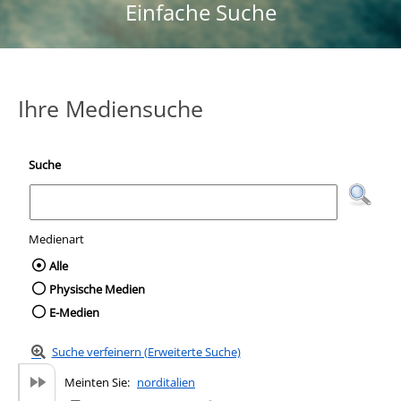
Einfache Suche
Ihre Mediensuche
Suche
Medienart
Wählen Sie die Medienart nach der Sie suc
Alle
Physische Medien
E-Medien
Suche verfeinern (Erweiterte Suche)
Meinten Sie:
norditalien