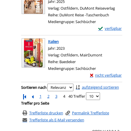
Jahr:
2025
Verlag:
Ostfildern, DuMont Reiseverlag
Reihe:
DuMont Reise -Taschenbuch
Mediengruppe:
Sachbücher
Exemplar-Details 
verfügbar
Zum Download von e
Italien
Suche nach diesem Verfasser
Jahr:
2023
Verlag:
Ostfildern, MairDumont
Reihe:
Baedeker
Mediengruppe:
Sachbücher
Exemplar-Details von I
nicht verfügbar
Zum Download von exter
Zu den Suchfiltern springen
aufsteigend sortieren
Sortieren nach
1
2
3
4
40 Treffer
Treffer pro Seite
Trefferliste drucken
Permalink Trefferliste
Trefferliste als E-Mail versenden