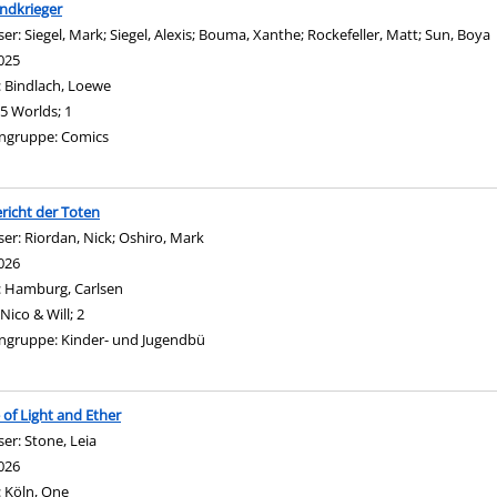
ndkrieger
ser:
Siegel, Mark
;
Siegel, Alexis
;
Bouma, Xanthe
;
Rockefeller, Matt
;
Sun, Boya
025
:
Bindlach, Loewe
5 Worlds; 1
ngruppe:
Comics
richt der Toten
ser:
Riordan, Nick
;
Oshiro, Mark
Suche nach diesem Verfasser
026
:
Hamburg, Carlsen
Nico & Will; 2
ngruppe:
Kinder- und Jugendbü
of Light and Ether
ser:
Stone, Leia
Suche nach diesem Verfasser
026
:
Köln, One