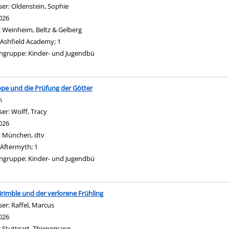
ser:
Oldenstein, Sophie
Suche nach diesem Verfasser
026
:
Weinheim, Beltz & Gelberg
Ashfield Academy; 1
ngruppe:
Kinder- und Jugendbü
pe und die Prüfung der Götter
n
ser:
Wolff, Tracy
Suche nach diesem Verfasser
026
eigen
:
München, dtv
Aftermyth; 1
ngruppe:
Kinder- und Jugendbü
Brimble und der verlorene Frühling
ser:
Raffel, Marcus
Suche nach diesem Verfasser
026
:
Stuttgart, Thienemann