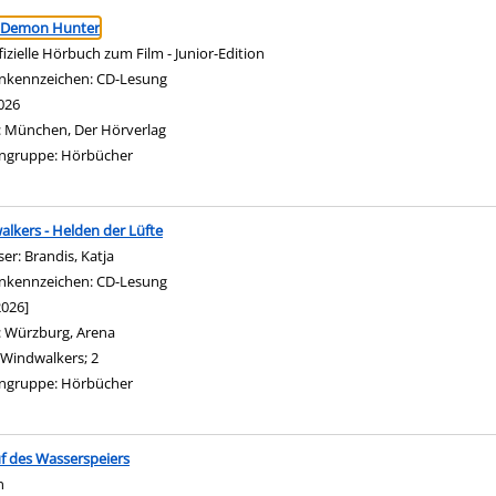
ringen
 Demon Hunter
fizielle Hörbuch zum Film - Junior-Edition
nach diesem Verfasser
nkennzeichen:
CD-Lesung
026
:
München, Der Hörverlag
ngruppe:
Hörbücher
lkers - Helden der Lüfte
ser:
Brandis, Katja
Suche nach diesem Verfasser
nkennzeichen:
CD-Lesung
2026]
:
Würzburg, Arena
Windwalkers; 2
ngruppe:
Hörbücher
f des Wasserspeiers
n