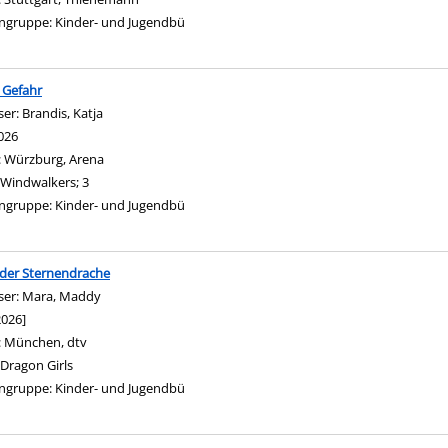
gen
ngruppe:
Kinder- und Jugendbü
e Gefahr
ser:
Brandis, Katja
Suche nach diesem Verfasser
026
:
Würzburg, Arena
Windwalkers; 3
ngruppe:
Kinder- und Jugendbü
, der Sternendrache
ser:
Mara, Maddy
Suche nach diesem Verfasser
2026]
:
München, dtv
Dragon Girls
ngruppe:
Kinder- und Jugendbü