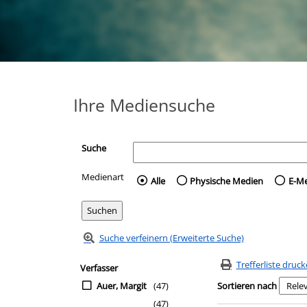
Ihre Mediensuche
Suche
Medienart
Wählen Sie die Medienart 
Alle
Physische Medien
E-M
Suche verfeinern (Erweiterte Suche)
Zur Trefferliste springen
Suchfilter
Trefferliste druc
Verfasser
Auer, Margit
(47)
Sortieren nach
(47)