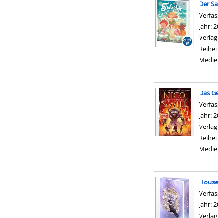
Der Sa
Verfas
Jahr:
2
Verlag
Reihe:
Medie
Das Ge
Verfas
Jahr:
2
Verlag
Reihe:
Medie
House 
Verfas
Jahr:
2
Verlag