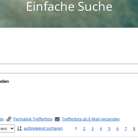
Einfache Suche
nach der Sie suchen wollen.
edien
ken
Permalink Trefferliste
Trefferliste als E-Mail versenden
aufsteigend sortieren
1
2
3
4
5
6
7
8