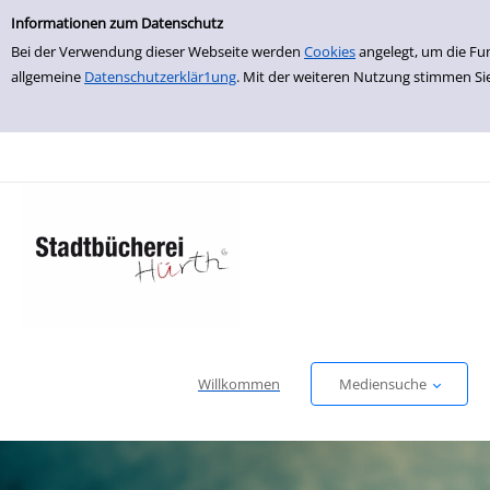
Einfache Suche
zur Navigation springen
zum Inhalt springen
Zu den Suchfiltern springen
Zur Trefferliste springen
Informationen zum Datenschutz
Bei der Verwendung dieser Webseite werden
Cookies
angelegt, um die Fu
allgemeine
Datenschutzerklär1ung
. Mit der weiteren Nutzung stimmen Si
Willkommen
Mediensuche