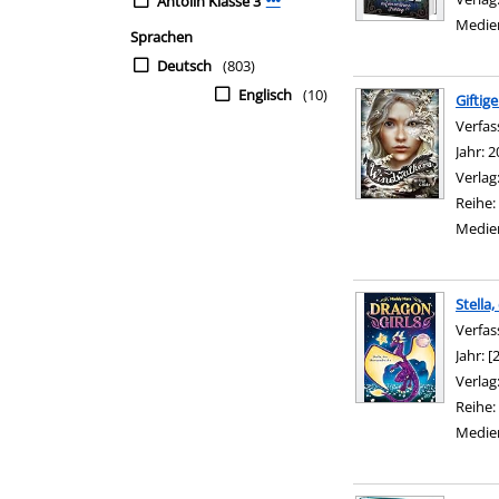
Antolin Klasse 3
Mehr Interessenkreis-Filter anzei
Medie
Sprachen
Deutsch
(803)
Englisch
(10)
Giftig
Verfas
Jahr:
2
Verlag
Reihe:
Medie
Stella
Verfas
Jahr:
[
Verlag
Reihe:
Medie