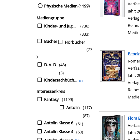
Verfas
Physische Medien (1199)
Jahr:
2
Mediengruppe
Verlag
Reihe:
Kinder- und Jugendbü
(736)
Medie
(333)
Bücher
Hörbücher
(77
Penelo
)
Roma
D. V. D
(48)
Verfas
(3)
Jahr:
2
Kindersachbücher
Mehr Mediengruppe-Filter anz
Verlag
Reihe:
Interessenkreis
Medie
Fantasy
(1199)
Antolin
(117)
(87)
Flora 
Antolin Klasse 6
(61)
Verfas
Antolin Klasse 4
(60)
Jahr:
2
Verlag