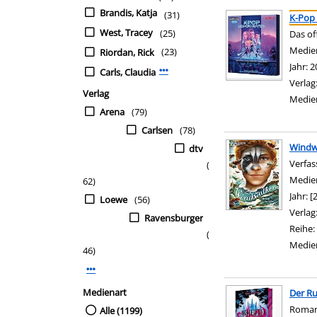
Suchergebnis
Zu den Suchfiltern sp
Brandis, Katja
(31)
K-Pop
West, Tracey
(25)
Das of
Suche 
Medie
(23)
Riordan, Rick
Jahr:
2
Carls, Claudia
Mehr Verfasser-Filter anzeigen
Verlag
Verlag
Medie
Arena
(79)
Carlsen
(78)
Windwa
dtv
Verfas
(
Medie
62)
Jahr:
[
Loewe
(56)
Verlag
Ravensburger
Reihe:
(
Medie
46)
Mehr Verlag-Filter anzeigen
Medienart
Der Ru
Roma
Alle (1199)