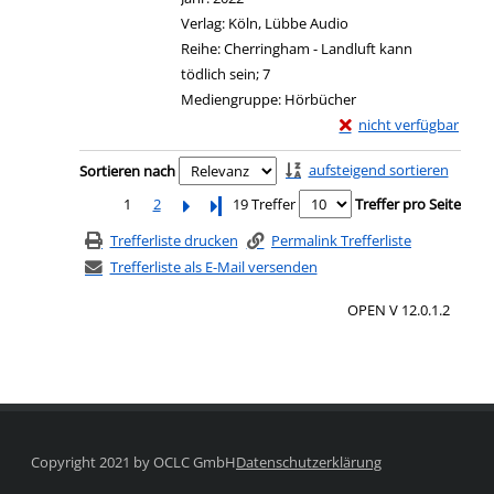
Verlag:
Köln, Lübbe Audio
Reihe:
Cherringham - Landluft kann
tödlich sein; 7
Mediengruppe:
Hörbücher
Exemplar-Details von 
nicht verfügbar
Zum Download von exter
Zu den Suchfiltern springen
aufsteigend sortieren
Sortieren nach
1
2
Letzte Seite
19 Treffer
Treffer pro Seite
Trefferliste drucken
Permalink Trefferliste
Trefferliste als E-Mail versenden
OPEN V 12.0.1.2
Copyright 2021 by OCLC GmbH
Datenschutzerklärung