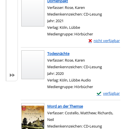
Dornenpakt
Verfasser:
Rose, Karen
Suche nach diesem Verfas
Medienkennzeichen:
CD-Lesung
Jahr:
2021
Verlag:
Köln, Lübbe
Mediengruppe:
Hörbücher
Exemplar-Details von
nicht verfügbar
Zum Download von exter
Todesnächte
Verfasser:
Rose, Karen
Suche nach diesem Verfas
Medienkennzeichen:
CD-Lesung
Jahr:
2020
Verlag:
Köln, Lübbe Audio
Mediengruppe:
Hörbücher
Exemplar-Details
verfügbar
Zum Download von e
Mord an der Themse
Verfasser:
Costello, Matthew
;
Richards,
Neil
Suche nach diesem Verfasser
Medienkennzeichen:
CD-Lesung