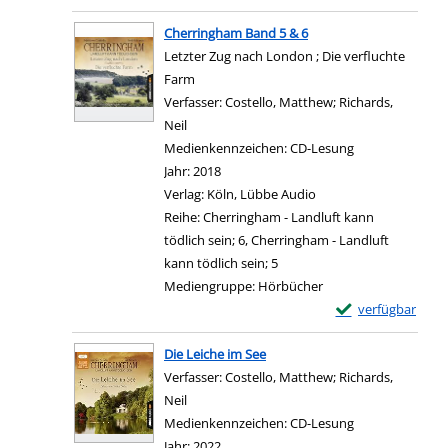
Zum Download von e
Cherringham Band 5 & 6
Letzter Zug nach London ; Die verfluchte
Farm
Verfasser:
Costello, Matthew
;
Richards,
Neil
Suche nach diesem Verfasser
Medienkennzeichen:
CD-Lesung
Jahr:
2018
Verlag:
Köln, Lübbe Audio
Reihe:
Cherringham - Landluft kann
tödlich sein; 6, Cherringham - Landluft
kann tödlich sein; 5
Mediengruppe:
Hörbücher
Exemplar-Details
verfügbar
Zum Download von e
Die Leiche im See
Verfasser:
Costello, Matthew
;
Richards,
Neil
Suche nach diesem Verfasser
Medienkennzeichen:
CD-Lesung
Jahr:
2022