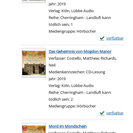
Jahr:
2019
Verlag:
Köln, Lübbe Audio
Reihe:
Cherringham - Landluft kann
tödlich sein; 1
Mediengruppe:
Hörbücher
Exemplar-Details
verfügbar
Zum Download von e
Das Geheimnis von Mogdon Manor
Verfasser:
Costello, Matthew
;
Richards,
Neil
Suche nach diesem Verfasser
Medienkennzeichen:
CD-Lesung
Jahr:
2019
Verlag:
Köln, Lübbe Audio
Reihe:
Cherringham - Landluft kann
tödlich sein; 2
Mediengruppe:
Hörbücher
Exemplar-Details
verfügbar
Zum Download von e
Mord im Mondschein