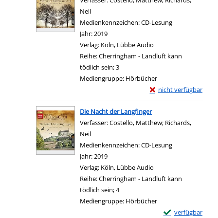
Verfasser:
Costello, Matthew
;
Richards,
Neil
Suche nach diesem Verfasser
Medienkennzeichen:
CD-Lesung
Jahr:
2019
Verlag:
Köln, Lübbe Audio
Reihe:
Cherringham - Landluft kann
tödlich sein; 3
Mediengruppe:
Hörbücher
Exemplar-Details von
nicht verfügbar
Zum Download von exter
Die Nacht der Langfinger
Verfasser:
Costello, Matthew
;
Richards,
Neil
Suche nach diesem Verfasser
Medienkennzeichen:
CD-Lesung
Jahr:
2019
Verlag:
Köln, Lübbe Audio
Reihe:
Cherringham - Landluft kann
tödlich sein; 4
Mediengruppe:
Hörbücher
Exemplar-Details 
verfügbar