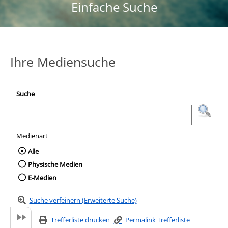
Einfache Suche
Ihre Mediensuche
Suche
Medienart
Wählen Sie die Medienart nach der Sie suc
Alle
Physische Medien
E-Medien
Suche verfeinern (Erweiterte Suche)
Trefferliste drucken
Permalink Trefferliste