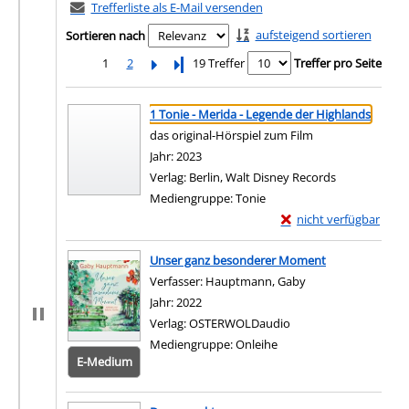
Trefferliste als E-Mail versenden
aufsteigend sortieren
Sortieren nach
1
2
Letzte Seite
19 Treffer
Treffer pro Seite
Suchergebnis
Zu den Suchfiltern springen
1 Tonie - Merida - Legende der Highlands
das original-Hörspiel zum Film
Suche nach diesem Verfasser
Jahr:
2023
Verlag:
Berlin, Walt Disney Records
Mediengruppe:
Tonie
Exemplar-Details von 
nicht verfügbar
Zum Download von exter
Unser ganz besonderer Moment
Verfasser:
Hauptmann, Gaby
Suche nach diesem
Jahr:
2022
Verlag:
OSTERWOLDaudio
Mediengruppe:
Onleihe
E-Medium
Zum 