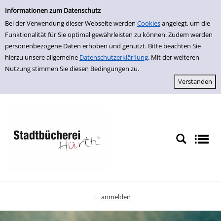
Einfache Suche
zur Navigation springen
zum Inhalt springen
Zu den Suchfiltern springen
Zur Trefferliste springen
Informationen zum Datenschutz
Bei der Verwendung dieser Webseite werden
Cookies
angelegt, um die
Funktionalität für Sie optimal gewährleisten zu können. Zudem werden
personenbezogene Daten erhoben und genutzt. Bitte beachten Sie
hierzu unsere allgemeine
Datenschutzerklär1ung
. Mit der weiteren
Nutzung stimmen Sie diesen Bedingungen zu.
anmelden
|
Sprache auswählen