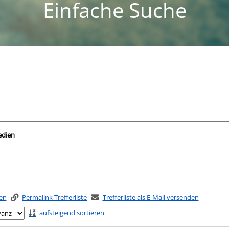
Einfache Suche
nach der Sie suchen wollen.
edien
ken
Permalink Trefferliste
Trefferliste als E-Mail versenden
aufsteigend sortieren