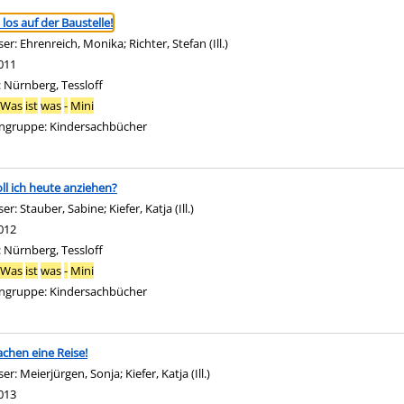
ringen
 los auf der Baustelle!
ser:
Ehrenreich, Monika
;
Richter, Stefan (Ill.)
Suche nach diesem Verfasser
011
:
Nürnberg, Tessloff
Was
ist
was
-
Mini
ngruppe:
Kindersachbücher
ll ich heute anziehen?
ser:
Stauber, Sabine
;
Kiefer, Katja (Ill.)
Suche nach diesem Verfasser
012
:
Nürnberg, Tessloff
Was
ist
was
-
Mini
ngruppe:
Kindersachbücher
chen eine Reise!
ser:
Meierjürgen, Sonja
;
Kiefer, Katja (Ill.)
Suche nach diesem Verfasser
013