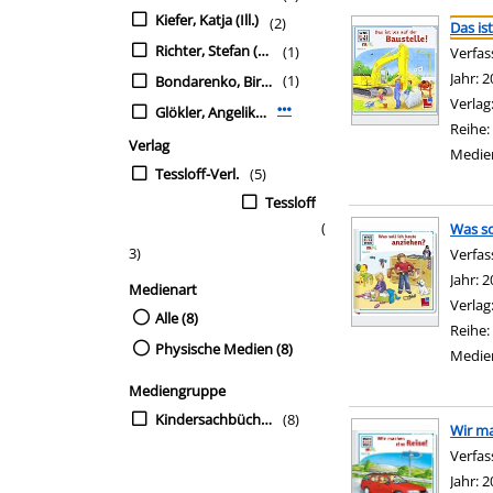
Suchergebnis
Zu den Suchfiltern sp
Kiefer, Katja (Ill.)
(2)
Das ist
Richter, Stefan (Ill.)
(1)
Verfas
Jahr:
2
(1)
Bondarenko, Birgit
Verlag
Glökler, Angelika (Ill.)
Mehr Verfasser-Filter anzeigen
Reihe:
Verlag
Medie
Tessloff-Verl.
(5)
Tessloff
(
Was so
3)
Verfas
Jahr:
2
Medienart
Verlag
Alle (8)
Reihe:
Physische Medien (8)
Medie
Mediengruppe
Kindersachbücher
(8)
Wir ma
Verfas
Jahr:
2