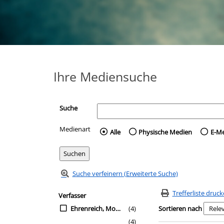
Ihre Mediensuche
Suche
Medienart
Wählen Sie die Medienart 
Alle
Physische Medien
E-M
Suche verfeinern (Erweiterte Suche)
Zur Trefferliste springen
Suchfilter
Trefferliste druc
Verfasser
Ehrenreich, Monika
(4)
Sortieren nach
(4)