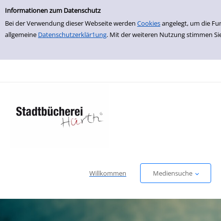
Einfache Suche
zur Navigation springen
zum Inhalt springen
Zu den Suchfiltern springen
Zur Trefferliste springen
Informationen zum Datenschutz
Bei der Verwendung dieser Webseite werden
Cookies
angelegt, um die Fu
allgemeine
Datenschutzerklär1ung
. Mit der weiteren Nutzung stimmen Si
Willkommen
Mediensuche