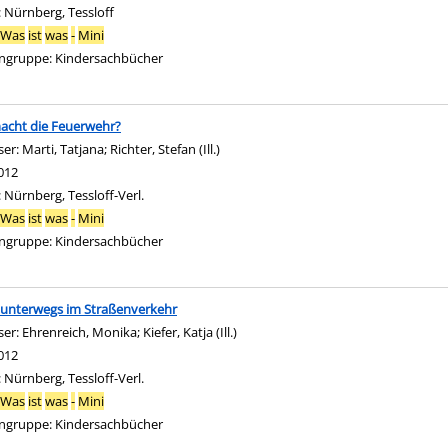
:
Nürnberg, Tessloff
Was
ist
was
-
Mini
ngruppe:
Kindersachbücher
acht die Feuerwehr?
ser:
Marti, Tatjana
;
Richter, Stefan (Ill.)
Suche nach diesem Verfasser
012
:
Nürnberg, Tessloff-Verl.
Was
ist
was
-
Mini
ngruppe:
Kindersachbücher
 unterwegs im Straßenverkehr
ser:
Ehrenreich, Monika
;
Kiefer, Katja (Ill.)
Suche nach diesem Verfasser
012
:
Nürnberg, Tessloff-Verl.
Was
ist
was
-
Mini
ngruppe:
Kindersachbücher