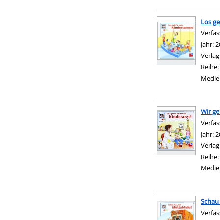
Los ge
Verfas
Jahr:
2
Verlag
Reihe:
Medie
Wir ge
Verfas
Jahr:
2
Verlag
Reihe:
Medie
Schau 
Verfas