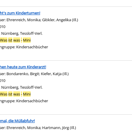
ht's zum Kinderturnen!
ser:
Ehrenreich, Monika
;
Glökler, Angelika (Ill.)
Suche nach diesem Verfasser
010
:
Nürnberg, Tessloff-Verl.
Was
ist
was
-
Mini
ngruppe:
Kindersachbücher
hen heute zum Kinderarzt!
ser:
Bondarenko, Birgit
;
Kiefer, Katja (Ill.)
Suche nach diesem Verfasser
010
:
Nürnberg, Tessloff-Verl.
Was
ist
was
-
Mini
ngruppe:
Kindersachbücher
mal, die Müllabfuhr!
ser:
Ehrenreich, Monika
;
Hartmann, Jörg (Ill.)
Suche nach diesem Verfasser