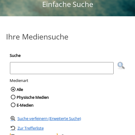
Einfache Suche
Ihre Mediensuche
Suche
Medienart
Wählen Sie die Medienart nach der Sie suc
Alle
Physische Medien
E-Medien
Suche verfeinern (Erweiterte Suche)
Zur Trefferliste