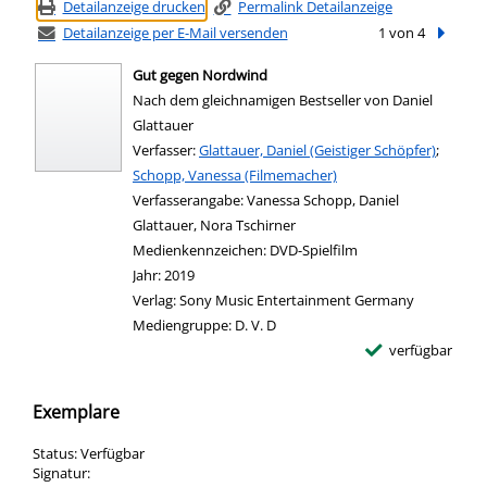
Detailanzeige drucken
Permalink Detailanzeige
Detailanzeige per E-Mail versenden
1 von 4
Nächste
Gut gegen Nordwind
Nach dem gleichnamigen Bestseller von Daniel
Glattauer
Verfasser:
Suche nach diesem Verfasser
Glattauer, Daniel (Geistiger Schöpfer)
;
Schopp, Vanessa (Filmemacher)
Verfasserangabe:
Vanessa Schopp, Daniel
Glattauer, Nora Tschirner
Medienkennzeichen:
DVD-Spielfilm
Jahr:
2019
Verlag:
Sony Music Entertainment Germany
Mediengruppe:
D. V. D
verfügbar
Exemplare
Status:
Verfügbar
Signatur: