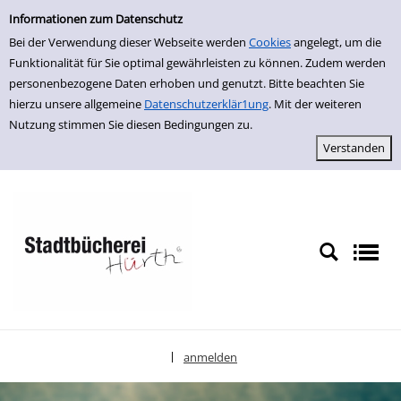
Einfache Suche
zur Navigation springen
zum Inhalt springen
Zur Detailanzeige springen
Informationen zum Datenschutz
Bei der Verwendung dieser Webseite werden
Cookies
angelegt, um die
Funktionalität für Sie optimal gewährleisten zu können. Zudem werden
personenbezogene Daten erhoben und genutzt. Bitte beachten Sie
hierzu unsere allgemeine
Datenschutzerklär1ung
. Mit der weiteren
Nutzung stimmen Sie diesen Bedingungen zu.
anmelden
|
Sprache auswählen