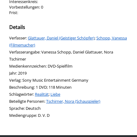
Interessenkreis:
Vorbestellungen:
0
Frist:
Details
Verfasser:
Suche nach diesem Verfasser
Glattauer, Daniel (Geistiger Schöpfer)
;
Schopp, Vanessa
(Filmemacher)
Verfasserangabe:
Vanessa Schopp, Daniel Glattauer, Nora
Tschirner
Medienkennzeichen:
DVD-Spielfilm
Jahr:
2019
Verlag:
Sony Music Entertainment Germany
opens in new tab
Diesen Link in neuem Tab öffnen
Suche nach dieser Systematik
Suche nach diesem Interessenskreis
Beschreibung:
1 DVD; 118 Minuten
Schlagwörter:
Realität
;
Liebe
Beteiligte Personen:
Suche nach dieser Beteiligten Person
Tschirner, Nora (Schauspieler)
Sprache:
Deutsch
Mediengruppe:
D. V. D