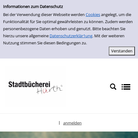
Einfache Suche
zur Navigation springen
zum Inhalt springen
Zur Detailanzeige springen
Informationen zum Datenschutz
Bei der Verwendung dieser Webseite werden
Cookies
angelegt, um die
Funktionalität für Sie optimal gewährleisten zu können. Zudem werden
personenbezogene Daten erhoben und genutzt. Bitte beachten Sie
hierzu unsere allgemeine
Datenschutzerklär1ung
. Mit der weiteren
Nutzung stimmen Sie diesen Bedingungen zu.
anmelden
|
Sprache auswählen