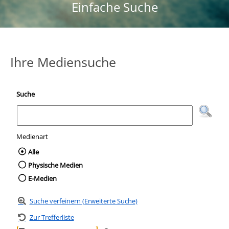
Einfache Suche
Ihre Mediensuche
Suche
Medienart
Wählen Sie die Medienart nach der Sie suc
Alle
Physische Medien
E-Medien
Suche verfeinern (Erweiterte Suche)
Zur Trefferliste