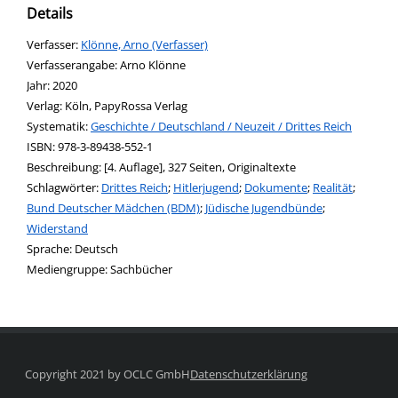
Details
Verfasser:
Suche nach diesem Verfasser
Klönne, Arno (Verfasser)
Verfasserangabe:
Arno Klönne
Jahr:
2020
Verlag:
Köln, PapyRossa Verlag
opens in new tab
Diesen Link in neuem Tab öffnen
Systematik:
Suche nach dieser Systematik
Geschichte / Deutschland / Neuzeit / Drittes Reich
Suche nach diesem Interessenskreis
ISBN:
978-3-89438-552-1
Beschreibung:
[4. Auflage], 327 Seiten, Originaltexte
Schlagwörter:
Drittes Reich
;
Hitlerjugend
;
Dokumente
;
Realität
;
Bund Deutscher Mädchen (BDM)
;
Jüdische Jugendbünde
;
Widerstand
Suche nach dieser Beteiligten Person
Sprache:
Deutsch
Mediengruppe:
Sachbücher
Copyright 2021 by OCLC GmbH
Datenschutzerklärung