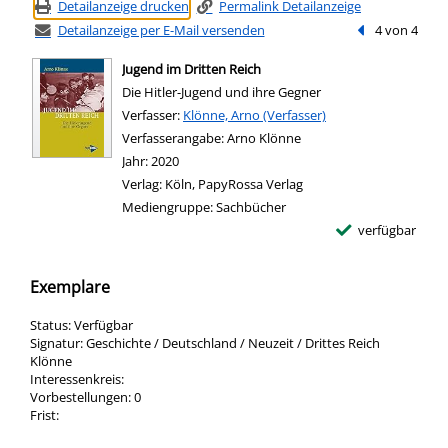
Detailanzeige drucken
Permalink Detailanzeige
Detailanzeige per E-Mail versenden
Vorheriger Tref
4 von 4
Jugend im Dritten Reich
Die Hitler-Jugend und ihre Gegner
Verfasser:
Suche nach diesem Verfasser
Klönne, Arno (Verfasser)
Verfasserangabe:
Arno Klönne
Jahr:
2020
Verlag:
Köln, PapyRossa Verlag
Mediengruppe:
Sachbücher
verfügbar
Exemplare
Status:
Verfügbar
Signatur:
Geschichte / Deutschland / Neuzeit / Drittes Reich
Klönne
Interessenkreis:
Vorbestellungen:
0
Frist: