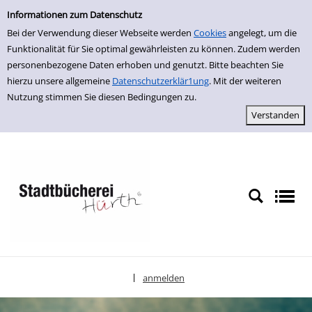
Einfache Suche
zur Navigation springen
zum Inhalt springen
Zu den Suchfiltern springen
Zur Trefferliste springen
Informationen zum Datenschutz
Bei der Verwendung dieser Webseite werden
Cookies
angelegt, um die
Funktionalität für Sie optimal gewährleisten zu können. Zudem werden
personenbezogene Daten erhoben und genutzt. Bitte beachten Sie
hierzu unsere allgemeine
Datenschutzerklär1ung
. Mit der weiteren
Nutzung stimmen Sie diesen Bedingungen zu.
anmelden
|
Sprache auswählen