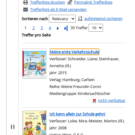
Trefferliste drucken
Permalink Trefferliste
Trefferliste als E-Mail versenden
aufsteigend sortieren
Sortieren nach
1
2
3
4
Letzte Seite
35 Treffer
Treffer pro Seite
Suchergebnis
Zu den Suchfiltern springen
Meine erste Verkehrsschule
Verfasser:
Schneider, Liane
;
Steinhauer,
Annette (Ill.)
Suche nach diesem Verfasser
Jahr:
2015
Verlag:
Hamburg, Carlsen
Reihe:
Meine Freundin Conni
Mediengruppe:
Kindersachbücher
Exemplar-Details von 
nicht verfügbar
Zum Download von exter
Ich kann allein zur Schule gehn!
Verfasser:
Lobe, Mira
;
Meister, Marion (Ill.)
Suche
Jahr:
2008
Verlag:
Wien, G & G