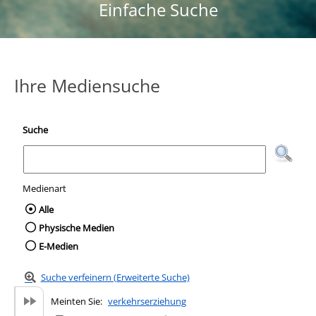
Einfache Suche
Ihre Mediensuche
Suche
Medienart
Wählen Sie die Medienart nach der Sie suc
Alle
Physische Medien
E-Medien
Suche verfeinern (Erweiterte Suche)
Meinten Sie:
verkehrserziehung