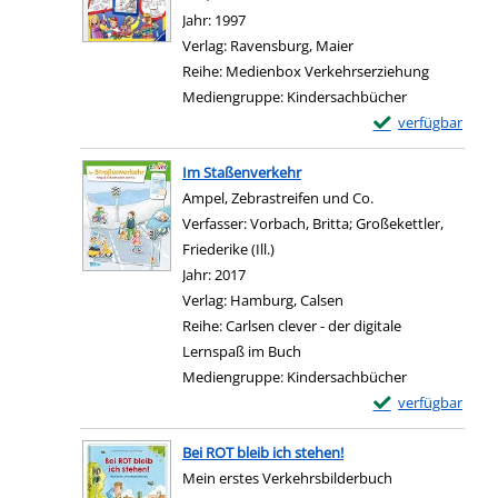
Jahr:
1997
Verlag:
Ravensburg, Maier
Reihe:
Medienbox Verkehrserziehung
Mediengruppe:
Kindersachbücher
Exemplar-Details
verfügbar
Zum Download von e
Im Staßenverkehr
Ampel, Zebrastreifen und Co.
Verfasser:
Vorbach, Britta
;
Großekettler,
Friederike (Ill.)
Suche nach diesem Verfasser
Jahr:
2017
Verlag:
Hamburg, Calsen
Reihe:
Carlsen clever - der digitale
Lernspaß im Buch
Mediengruppe:
Kindersachbücher
Exemplar-Details
verfügbar
Zum Download von e
Bei ROT bleib ich stehen!
Mein erstes Verkehrsbilderbuch