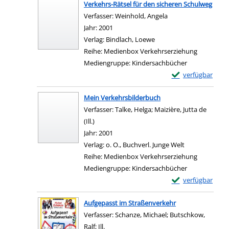
Verkehrs-Rätsel für den sicheren Schulweg
Verfasser:
Weinhold, Angela
Suche nach diesem 
Jahr:
2001
Verlag:
Bindlach, Loewe
Reihe:
Medienbox Verkehrserziehung
Mediengruppe:
Kindersachbücher
Exemplar-Details 
verfügbar
Zum Download von e
Mein Verkehrsbilderbuch
Verfasser:
Talke, Helga
;
Maizière, Jutta de
(Ill.)
Suche nach diesem Verfasser
Jahr:
2001
Verlag:
o. O., Buchverl. Junge Welt
Reihe:
Medienbox Verkehrserziehung
Mediengruppe:
Kindersachbücher
Exemplar-Details
verfügbar
Zum Download von e
Aufgepasst im Straßenverkehr
Verfasser:
Schanze, Michael
;
Butschkow,
Ralf; Ill.
Suche nach diesem Verfasser