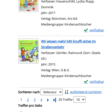
Verfasser:
Hauenschild, Lydia
;
Rupp,
Dominik
Suche nach diesem Verfasser
Jahr:
2017
Verlag:
München, Ars-Ed.
Mediengruppe:
Kindersachbücher
Exemplar-Details 
verfügbar
Zum Download von e
Wir wissen mehr! Mit Knuffi sicher im
Straßenverkehr
Verfasser:
Görtler, Raimund
;
Dürr, Gisela
(Ill.)
Suche nach diesem Verfasser
Jahr:
2015
Verlag:
Wien, G & G
Mediengruppe:
Kindersachbücher
Exemplar-Details 
verfügbar
Zum Download von e
Zu den Suchfiltern springen
aufsteigend sortieren
Sortieren nach
1
2
3
4
Letzte Seite
35 Treffer
Treffer pro Seite