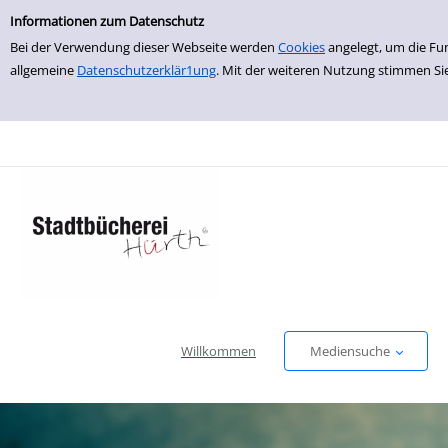
Einfache Suche
zur Navigation springen
zum Inhalt springen
Zu den Suchfiltern springen
Zur Trefferliste springen
Informationen zum Datenschutz
Bei der Verwendung dieser Webseite werden
Cookies
angelegt, um die Fu
allgemeine
Datenschutzerklär1ung
. Mit der weiteren Nutzung stimmen Si
Willkommen
Mediensuche