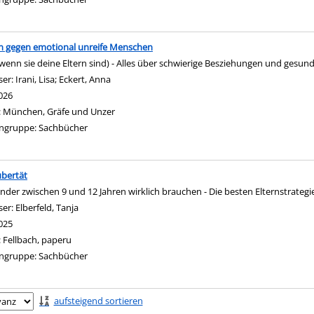
 gegen emotional unreife Menschen
wenn sie deine Eltern sind) - Alles über schwierige Besziehungen und gesu
ser:
Irani, Lisa
;
Eckert, Anna
Suche nach diesem Verfasser
026
:
München, Gräfe und Unzer
ngruppe:
Sachbücher
bertät
nder zwischen 9 und 12 Jahren wirklich brauchen - Die besten Elternstrategi
ser:
Elberfeld, Tanja
Suche nach diesem Verfasser
025
:
Fellbach, paperu
ngruppe:
Sachbücher
ringen
aufsteigend sortieren