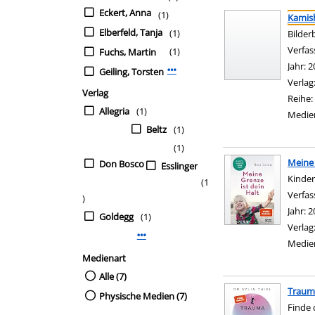
Suchergebnis
Zu den Suchfiltern sp
Eckert, Anna
(1)
Kamish
Elberfeld, Tanja
(1)
Bilder
Verfas
(1)
Fuchs, Martin
Jahr:
2
Geiling, Torsten
Mehr Verfasser-Filter anzeigen
Verlag
Verlag
Reihe:
Allegria
(1)
Medie
Beltz
(1)
(1)
Meine 
Don Bosco
Esslinger
Kinder
(1
Verfas
)
Jahr:
2
Goldegg
(1)
Verlag
Mehr Verlag-Filter anzeigen
Medie
Medienart
Alle (7)
Traum
Physische Medien (7)
Finde 