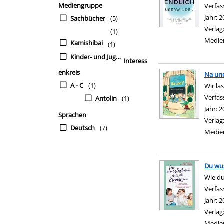
Mediengruppe
Verfas
Jahr:
2
Sachbücher
(5)
Verlag
(1)
Medie
Kamishibai
(1)
Kinder- und Jugendbü
Interess
enkreis
Na un
A - C
(1)
Wir la
Verfas
Antolin
(1)
Jahr:
2
Sprachen
Verlag
Deutsch
(7)
Medie
Du wus
Wie du
Verfas
Jahr:
2
Verlag
Medie