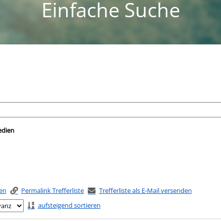
Einfache Suche
nach der Sie suchen wollen.
edien
ken
Permalink Trefferliste
Trefferliste als E-Mail versenden
aufsteigend sortieren