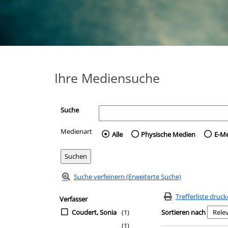
Ihre Mediensuche
Suche
Medienart
Wählen Sie die Medienart 
Alle
Physische Medien
E-M
Suche verfeinern (Erweiterte Suche)
Zur Trefferliste springen
Suchfilter
Trefferliste druc
Verfasser
Coudert, Sonia
(1)
Sortieren nach
(1)