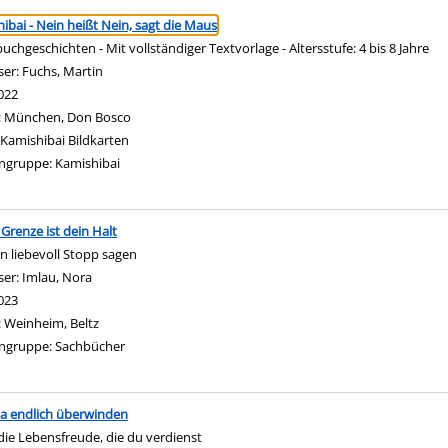
ringen
ibai - Nein heißt Nein, sagt die Maus
buchgeschichten - Mit vollständiger Textvorlage - Altersstufe: 4 bis 8 Jahre
ser:
Fuchs, Martin
Suche nach diesem Verfasser
022
:
München, Don Bosco
Kamishibai Bildkarten
ngruppe:
Kamishibai
Grenze ist dein Halt
n liebevoll Stopp sagen
ser:
Imlau, Nora
Suche nach diesem Verfasser
023
:
Weinheim, Beltz
ngruppe:
Sachbücher
a endlich überwinden
die Lebensfreude, die du verdienst