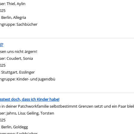
ser:
Thiel, Aylin
Suche nach diesem Verfasser
025
:
Berlin, Allegria
ngruppe:
Sachbücher
d?
ssen uns nicht ärgern!
ser:
Coudert, Sonia
Suche nach diesem Verfasser
025
:
Stuttgart, Esslinger
ngruppe:
Kinder- und Jugendbü
stest doch, dass ich Kinder habe!
 in deiner Patchworkfamilie selbstbestimmt Grenzen setzt und ein Paar blei
ser:
Jahns, Lisa
;
Geiling, Torsten
Suche nach diesem Verfasser
025
:
Berlin, Goldegg
ngruppe:
Sachbücher