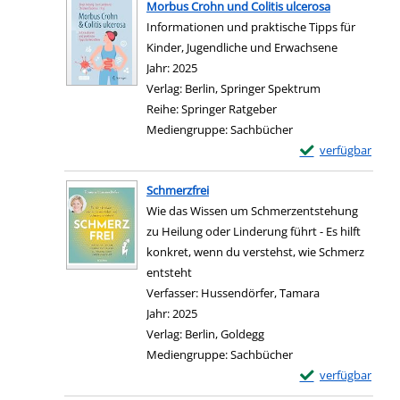
Morbus Crohn und Colitis ulcerosa
Informationen und praktische Tipps für
Kinder, Jugendliche und Erwachsene
Suche nach diesem Verfasser
Jahr:
2025
Verlag:
Berlin, Springer Spektrum
Reihe:
Springer Ratgeber
Mediengruppe:
Sachbücher
Exemplar-Details 
verfügbar
Zum Download von e
Schmerzfrei
Wie das Wissen um Schmerzentstehung
zu Heilung oder Linderung führt - Es hilft
konkret, wenn du verstehst, wie Schmerz
entsteht
Verfasser:
Hussendörfer, Tamara
Suche nach die
Jahr:
2025
Verlag:
Berlin, Goldegg
Mediengruppe:
Sachbücher
Exemplar-Details 
verfügbar
Zum Download von e