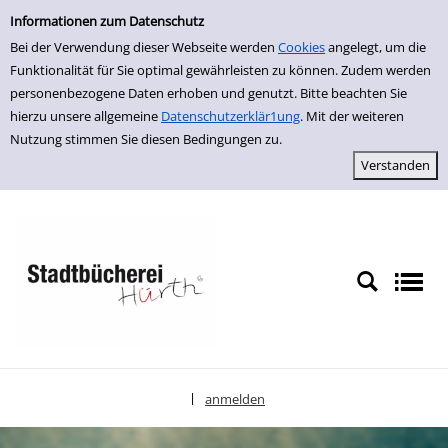
Einfache Suche
zur Navigation springen
zum Inhalt springen
Zu den Suchfiltern springen
Zur Trefferliste springen
Informationen zum Datenschutz
Bei der Verwendung dieser Webseite werden
Cookies
angelegt, um die
Funktionalität für Sie optimal gewährleisten zu können. Zudem werden
personenbezogene Daten erhoben und genutzt. Bitte beachten Sie
hierzu unsere allgemeine
Datenschutzerklär1ung
. Mit der weiteren
Nutzung stimmen Sie diesen Bedingungen zu.
anmelden
|
Sprache auswählen