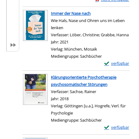
Zum Download von exter
Immer der Nase nach
Wie Hals, Nase und Ohren uns im Leben
lenken
Verfasser:
Löber, Christine
;
Grabbe, Hanna
Suche
Jahr:
2021
Verlag:
München, Mosaik
Mediengruppe:
Sachbücher
Exemplar-Details
verfügbar
Zum Download von e
Klärungsorientierte Psychotherapie
psychosomatischer Störungen
Verfasser:
Sachse, Rainer
Suche nach diesem Ver
Jahr:
2018
Verlag:
Göttingen [u.a.], Hogrefe, Verl. für
Psychologie
Mediengruppe:
Sachbücher
Exemplar-Details
verfügbar
Zum Download von e