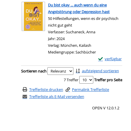
Du bist okay ... auch wenn du eine
Angststörung oder Depression hast
50 Hilfestellungen, wenn es dir psychisch
nicht gut geht
Verfasser:
Suchaneck, Anna
Suche nach diesem V
Jahr:
2024
Verlag:
München, Kailash
Mediengruppe:
Sachbücher
Exemplar-Details 
verfügbar
Zum Download von e
Zu den Suchfiltern springen
aufsteigend sortieren
Sortieren nach
7 Treffer
Treffer pro Seite
Trefferliste drucken
Permalink Trefferliste
Trefferliste als E-Mail versenden
OPEN V 12.0.1.2