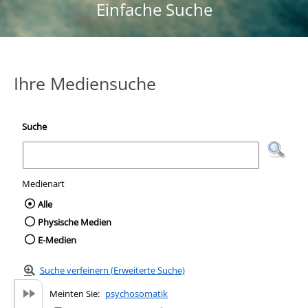
Einfache Suche
Ihre Mediensuche
Suche
Medienart
Wählen Sie die Medienart nach der Sie suc
Alle
Physische Medien
E-Medien
Suche verfeinern (Erweiterte Suche)
Meinten Sie:
psychosomatik