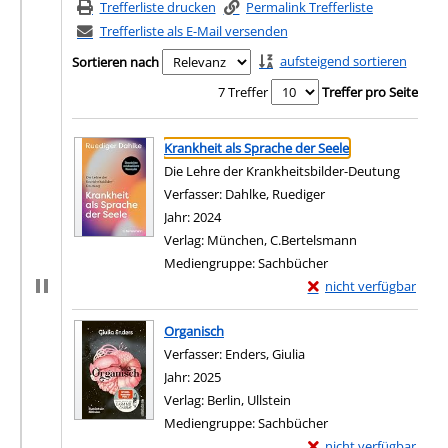
Trefferliste drucken
Permalink Trefferliste
Trefferliste als E-Mail versenden
aufsteigend sortieren
Sortieren nach
7 Treffer
Treffer pro Seite
Suchergebnis
Zu den Suchfiltern springen
Krankheit als Sprache der Seele
Die Lehre der Krankheitsbilder-Deutung
Verfasser:
Dahlke, Ruediger
Suche nach diesem V
Jahr:
2024
Verlag:
München, C.Bertelsmann
Mediengruppe:
Sachbücher
Exemplar-Details von K
nicht verfügbar
Zum Download von exter
Organisch
Verfasser:
Enders, Giulia
Suche nach diesem Verf
Jahr:
2025
Verlag:
Berlin, Ullstein
Mediengruppe:
Sachbücher
Exemplar-Details von 
nicht verfügbar