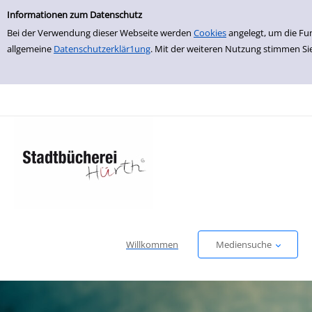
Einfache Suche
zur Navigation springen
zum Inhalt springen
Zu den Suchfiltern springen
Zur Trefferliste springen
Informationen zum Datenschutz
Bei der Verwendung dieser Webseite werden
Cookies
angelegt, um die Fu
allgemeine
Datenschutzerklär1ung
. Mit der weiteren Nutzung stimmen Si
Willkommen
Mediensuche