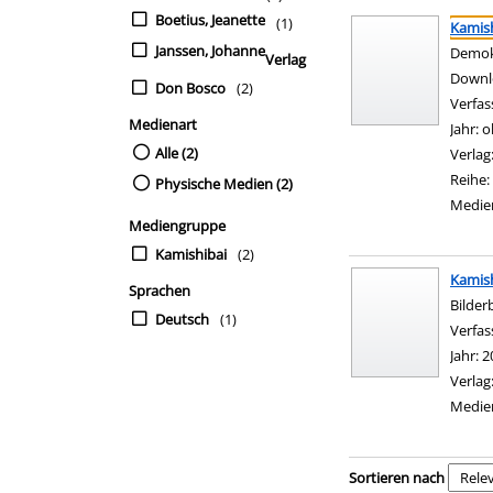
Suchergebnis
Zu den Suchfiltern sp
Boetius, Jeanette
(1)
Kamish
Janssen, Johanne
Demokr
Verlag
Downl
Don Bosco
(2)
Verfas
Medienart
Jahr:
o
Alle (2)
Verlag
Reihe:
Physische Medien (2)
Medie
Mediengruppe
Kamishibai
(2)
Kamish
Sprachen
Bilder
Deutsch
(1)
Verfas
Jahr:
2
Verlag
Medie
Zu den Suchfiltern sp
Sortieren nach