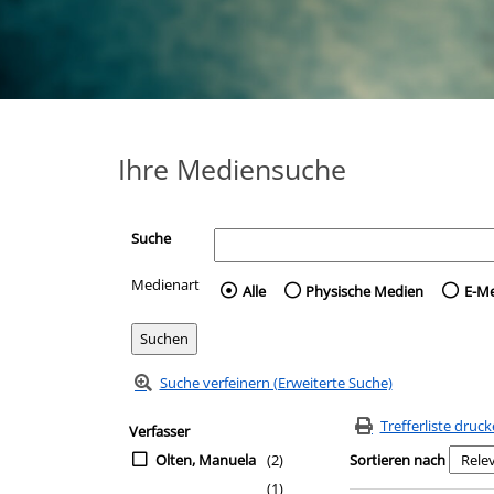
Ihre Mediensuche
Suche
Medienart
Wählen Sie die Medienart 
Alle
Physische Medien
E-M
Suche verfeinern (Erweiterte Suche)
Zur Trefferliste springen
Suchfilter
Trefferliste druc
Verfasser
Olten, Manuela
(2)
Sortieren nach
(1)