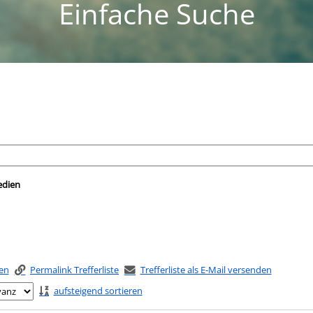
Einfache Suche
nach der Sie suchen wollen.
edien
ken
Permalink Trefferliste
Trefferliste als E-Mail versenden
aufsteigend sortieren