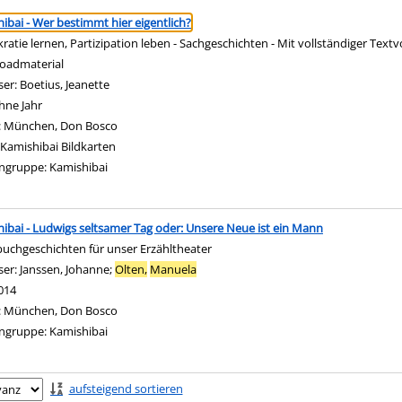
ringen
ibai - Wer bestimmt hier eigentlich?
atie lernen, Partizipation leben - Sachgeschichten - Mit vollständiger Textvorl
oadmaterial
ser:
Boetius, Jeanette
Suche nach diesem Verfasser
hne Jahr
:
München, Don Bosco
Kamishibai Bildkarten
ngruppe:
Kamishibai
ibai - Ludwigs seltsamer Tag oder: Unsere Neue ist ein Mann
buchgeschichten für unser Erzähltheater
ser:
Janssen, Johanne
;
Olten,
Manuela
Suche nach diesem Verfasser
014
:
München, Don Bosco
ngruppe:
Kamishibai
ringen
aufsteigend sortieren