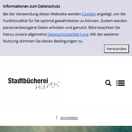
Einfache Suche
zur Navigation springen
zum Inhalt springen
Zur Detailanzeige springen
Informationen zum Datenschutz
Bei der Verwendung dieser Webseite werden
Cookies
angelegt, um die
Funktionalität für Sie optimal gewährleisten zu können. Zudem werden
personenbezogene Daten erhoben und genutzt. Bitte beachten Sie
hierzu unsere allgemeine
Datenschutzerklär1ung
. Mit der weiteren
Nutzung stimmen Sie diesen Bedingungen zu.
anmelden
|
Sprache auswählen