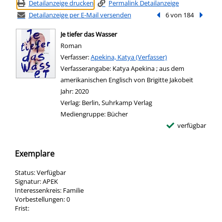
Detailanzeige drucken
Permalink Detailanzeige
Detailanzeige per E-Mail versenden
Vorheriger Treffer
6 von 184
Nächste
Je tiefer das Wasser
Roman
Verfasser:
Suche nach diesem Verfasser
Apekina, Katya (Verfasser)
Verfasserangabe:
Katya Apekina ; aus dem
amerikanischen Englisch von Brigitte Jakobeit
Jahr:
2020
Verlag:
Berlin, Suhrkamp Verlag
Mediengruppe:
Bücher
verfügbar
Exemplare
Status:
Verfügbar
Signatur:
APEK
Interessenkreis:
Familie
Vorbestellungen:
0
Frist: