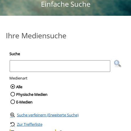
Einfache Suche
Ihre Mediensuche
Suche
Medienart
Wählen Sie die Medienart nach der Sie suc
Alle
Physische Medien
E-Medien
Suche verfeinern (Erweiterte Suche)
Zur Trefferliste