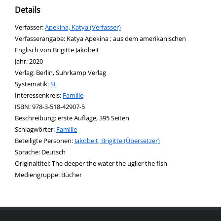
Details
Verfasser:
Suche nach diesem Verfasser
Apekina, Katya (Verfasser)
Verfasserangabe:
Katya Apekina ; aus dem amerikanischen
Englisch von Brigitte Jakobeit
Jahr:
2020
Verlag:
Berlin, Suhrkamp Verlag
opens in new tab
Diesen Link in neuem Tab öffnen
Systematik:
Suche nach dieser Systematik
SL
Interessenkreis:
Suche nach diesem Interessenskreis
Familie
ISBN:
978-3-518-42907-5
Beschreibung:
erste Auflage, 395 Seiten
Schlagwörter:
Familie
Beteiligte Personen:
Suche nach dieser Beteiligten Person
Jakobeit, Brigitte (Übersetzer)
Sprache:
Deutsch
Originaltitel:
The deeper the water the uglier the fish
Mediengruppe:
Bücher