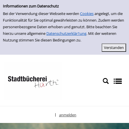
Einfache Suche
zur Navigation springen
zum Inhalt springen
Zur Detailanzeige springen
Informationen zum Datenschutz
Bei der Verwendung dieser Webseite werden
Cookies
angelegt, um die
Funktionalität für Sie optimal gewährleisten zu können. Zudem werden
personenbezogene Daten erhoben und genutzt. Bitte beachten Sie
hierzu unsere allgemeine
Datenschutzerklär1ung
. Mit der weiteren
Nutzung stimmen Sie diesen Bedingungen zu.
anmelden
|
Sprache auswählen