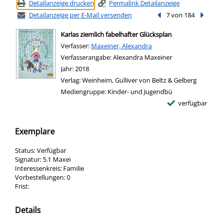
Detailanzeige drucken
Permalink Detailanzeige
Detailanzeige per E-Mail versenden
Vorheriger Treffer
7 von 184
Nächste
Karlas ziemlich fabelhafter Glücksplan
Verfasser:
Suche nach diesem Verfasser
Maxeiner, Alexandra
Verfasserangabe:
Alexandra Maxeiner
Jahr:
2018
Verlag:
Weinheim, Gulliver von Beltz & Gelberg
Mediengruppe:
Kinder- und Jugendbü
verfügbar
Exemplare
Status:
Verfügbar
Signatur:
5.1 Maxei
Interessenkreis:
Familie
Vorbestellungen:
0
Frist:
Details