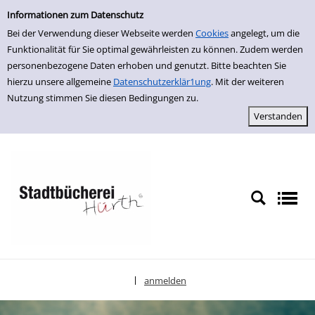
Einfache Suche
zur Navigation springen
zum Inhalt springen
Zu den Suchfiltern springen
Zur Trefferliste springen
Informationen zum Datenschutz
Bei der Verwendung dieser Webseite werden
Cookies
angelegt, um die
Funktionalität für Sie optimal gewährleisten zu können. Zudem werden
personenbezogene Daten erhoben und genutzt. Bitte beachten Sie
hierzu unsere allgemeine
Datenschutzerklär1ung
. Mit der weiteren
Nutzung stimmen Sie diesen Bedingungen zu.
anmelden
|
Sprache auswählen