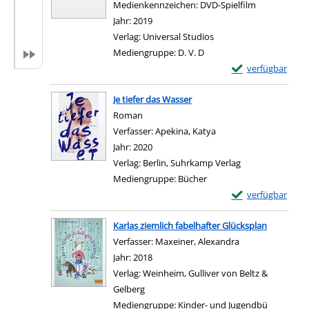
Medienkennzeichen:
DVD-Spielfilm
Jahr:
2019
Verlag:
Universal Studios
Mediengruppe:
D. V. D
Exemplar-Details
verfügbar
Zum Download von e
Je tiefer das Wasser
Roman
Verfasser:
Apekina, Katya
Suche nach diesem Ver
Jahr:
2020
Verlag:
Berlin, Suhrkamp Verlag
Mediengruppe:
Bücher
Exemplar-Details 
verfügbar
Zum Download von e
Karlas ziemlich fabelhafter Glücksplan
Verfasser:
Maxeiner, Alexandra
Suche nach dies
Jahr:
2018
Verlag:
Weinheim, Gulliver von Beltz &
Gelberg
Mediengruppe:
Kinder- und Jugendbü