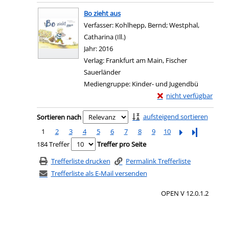
Zum Download von e
Bo zieht aus
Verfasser:
Kohlhepp, Bernd
;
Westphal,
Catharina (Ill.)
Suche nach diesem Verfasser
Jahr:
2016
Verlag:
Frankfurt am Main, Fischer
Sauerländer
Mediengruppe:
Kinder- und Jugendbü
Exemplar-Details von 
nicht verfügbar
Zum Download von exter
Zu den Suchfiltern springen
aufsteigend sortieren
Sortieren nach
1
2
3
4
5
6
7
8
9
10
Letzte Seite
184 Treffer
Treffer pro Seite
Trefferliste drucken
Permalink Trefferliste
Trefferliste als E-Mail versenden
OPEN V 12.0.1.2