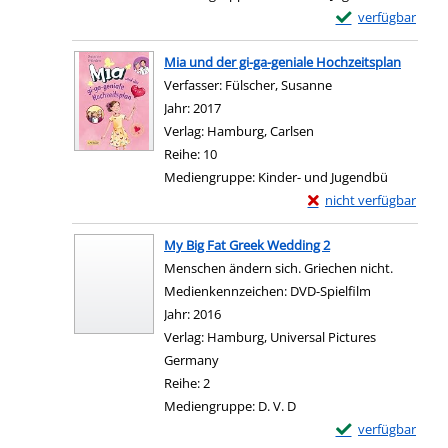
Exemplar-Details 
verfügbar
Zum Download von e
Mia und der gi-ga-geniale Hochzeitsplan
Verfasser:
Fülscher, Susanne
Suche nach diesem 
Jahr:
2017
Verlag:
Hamburg, Carlsen
Reihe:
10
Mediengruppe:
Kinder- und Jugendbü
Exemplar-Details von 
nicht verfügbar
Zum Download von exter
My Big Fat Greek Wedding 2
Menschen ändern sich. Griechen nicht.
Suche nach diesem Verfasser
Medienkennzeichen:
DVD-Spielfilm
Jahr:
2016
Verlag:
Hamburg, Universal Pictures
Germany
Reihe:
2
Mediengruppe:
D. V. D
Exemplar-Details
verfügbar