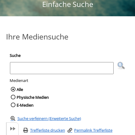
Einfache Suche
Ihre Mediensuche
Suche
Medienart
Wählen Sie die Medienart nach der Sie suc
Alle
Physische Medien
E-Medien
Suche verfeinern (Erweiterte Suche)
Trefferliste drucken
Permalink Trefferliste