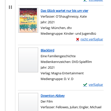
Zum Download von e
Das Glück wartet nur bis um vier
Verfasser:
O'Shaughnessy, Kate
Suche nach dies
Jahr:
2021
Verlag:
München, dtv
Mediengruppe:
Kinder- und Jugendbü
Exemplar-Details von D
nicht verfügbar
Zum Download von exter
Blackbird
Eine Familiengeschichte
Suche nach diesem Verfasser
Medienkennzeichen:
DVD-Spielfilm
Jahr:
2021
Verlag:
Magna Entertainment
Mediengruppe:
D. V. D
Exemplar-Details 
verfügbar
Zum Download von e
Downton Abbey
Der Film
Verfasser:
Fellowes, Julian
;
Engler, Michael
Suche 