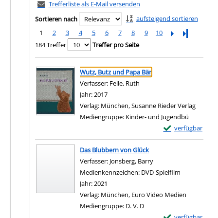
Trefferliste als E-Mail versenden
aufsteigend sortieren
Sortieren nach
1
2
3
4
5
6
7
8
9
10
Letzte Seite
184 Treffer
Treffer pro Seite
Suchergebnis
Zu den Suchfiltern springen
Wutz, Butz und Papa Bär
Verfasser:
Feile, Ruth
Suche nach diesem Verfass
Jahr:
2017
Verlag:
München, Susanne Rieder Verlag
Mediengruppe:
Kinder- und Jugendbü
Exemplar-Details
verfügbar
Zum Download von e
Das Blubbern von Glück
Verfasser:
Jonsberg, Barry
Suche nach diesem Ve
Medienkennzeichen:
DVD-Spielfilm
Jahr:
2021
Verlag:
München, Euro Video Medien
Mediengruppe:
D. V. D
Exemplar-Details
verfügbar