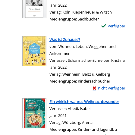
Jahr:
2022
Verlag:
Köln, Kiepenheuer & Witsch
Mediengruppe:
Sachbücher
Exemplar-Details
verfügbar
Zum Download von e
Was ist Zuhause?
vom Wohnen, Leben, Weggehen und
Ankommen
Verfasser:
Scharmacher-Schreiber, Kristina
Suche
Jahr:
2022
Verlag:
Weinheim, Beltz u. Gelberg
Mediengruppe:
Kindersachbücher
Exemplar-Details von 
nicht verfügbar
Zum Download von exter
Ein wirklich wahres Weihnachtswunder
Verfasser:
Abedi, Isabel
Suche nach diesem Verfa
Jahr:
2021
Verlag:
Würzburg, Arena
Mediengruppe:
Kinder- und Jugendbü