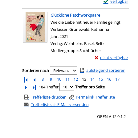
Exemplar-Details
verfügbar
Zum Download von e
Glückliche Patchworkpaare
Wie die Liebe mit neuer Familie gelingt
Verfasser:
Grünewald, Katharina
Suche nach die
Jahr:
2021
Verlag:
Weinheim, Basel, Beltz
Mediengruppe:
Sachbücher
Exemplar-Details von 
nicht verfügbar
Zum Download von exter
Zu den Suchfiltern springen
aufsteigend sortieren
Sortieren nach
8
9
10
11
12
13
14
15
16
17
Letzte Seite
184 Treffer
Treffer pro Seite
Trefferliste drucken
Permalink Trefferliste
Trefferliste als E-Mail versenden
OPEN V 12.0.1.2