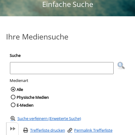
Einfache Suche
Ihre Mediensuche
Suche
Medienart
Wählen Sie die Medienart nach der Sie suc
Alle
Physische Medien
E-Medien
Suche verfeinern (Erweiterte Suche)
Trefferliste drucken
Permalink Trefferliste