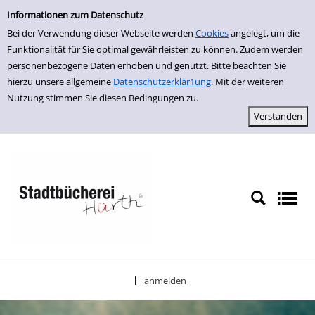
Einfache Suche
zur Navigation springen
zum Inhalt springen
Zu den Suchfiltern springen
Zur Trefferliste springen
Informationen zum Datenschutz
Bei der Verwendung dieser Webseite werden
Cookies
angelegt, um die
Funktionalität für Sie optimal gewährleisten zu können. Zudem werden
personenbezogene Daten erhoben und genutzt. Bitte beachten Sie
hierzu unsere allgemeine
Datenschutzerklär1ung
. Mit der weiteren
Nutzung stimmen Sie diesen Bedingungen zu.
anmelden
|
Sprache auswählen