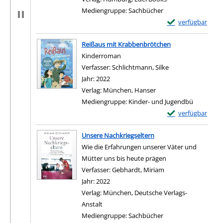
Mediengruppe:
Sachbücher
Exemplar-Details 
verfügbar
Zum Download von e
Reißaus mit Krabbenbrötchen
Kinderroman
Verfasser:
Schlichtmann, Silke
Suche nach diesem
Jahr:
2022
Verlag:
München, Hanser
Mediengruppe:
Kinder- und Jugendbü
Exemplar-Details
verfügbar
Zum Download von e
Unsere Nachkriegseltern
Wie die Erfahrungen unserer Väter und
Mütter uns bis heute prägen
Verfasser:
Gebhardt, Miriam
Suche nach diesem 
Jahr:
2022
Verlag:
München, Deutsche Verlags-
Anstalt
Mediengruppe:
Sachbücher