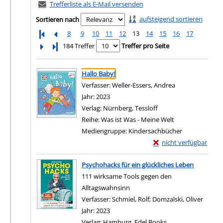
Trefferliste als E-Mail versenden
aufsteigend sortieren
Sortieren nach
8
9
10
11
12
13
14
15
16
17
Letzte Seite
184 Treffer
Treffer pro Seite
Suchergebnis
Zu den Suchfiltern springen
Hallo Baby!
Verfasser:
Weller-Essers, Andrea
Suche nach dies
Jahr:
2023
Verlag:
Nürnberg, Tessloff
Reihe:
Was ist Was - Meine Welt
Mediengruppe:
Kindersachbücher
Exemplar-Details von 
nicht verfügbar
Zum Download von exter
Psychohacks für ein glückliches Leben
111 wirksame Tools gegen den
Alltagswahnsinn
Verfasser:
Schmiel, Rolf
;
Domzalski, Oliver
Suche 
Jahr:
2023
Verlag:
Hamburg, Edel Books