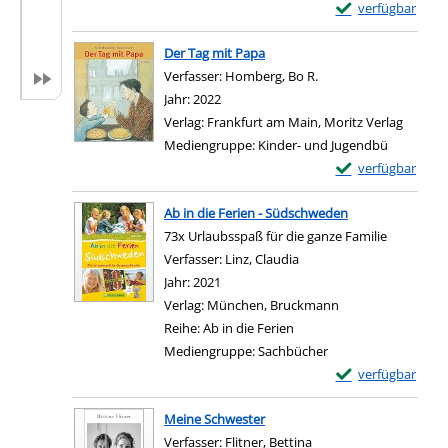
Exemplar-Details
verfügbar
Zum Download von e
Der Tag mit Papa
Verfasser:
Homberg, Bo R.
Suche nach diesem Ve
Jahr:
2022
Verlag:
Frankfurt am Main, Moritz Verlag
Mediengruppe:
Kinder- und Jugendbü
Exemplar-Details 
verfügbar
Zum Download von e
Ab in die Ferien - Südschweden
73x Urlaubsspaß für die ganze Familie
Verfasser:
Linz, Claudia
Suche nach diesem Verfa
Jahr:
2021
Verlag:
München, Bruckmann
Reihe:
Ab in die Ferien
Mediengruppe:
Sachbücher
Exemplar-Details 
verfügbar
Zum Download von e
Meine Schwester
Verfasser:
Flitner, Bettina
Suche nach diesem Ver