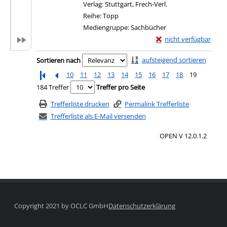
Verlag:
Stuttgart, Frech-Verl.
Reihe:
Topp
Mediengruppe:
Sachbücher
Exemplar-Details von
nicht verfügbar
Zum Download von exter
Zu den Suchfiltern springen
aufsteigend sortieren
Sortieren nach
10
11
12
13
14
15
16
17
18
19
184 Treffer
Treffer pro Seite
Trefferliste drucken
Permalink Trefferliste
Trefferliste als E-Mail versenden
OPEN V 12.0.1.2
Copyright 2021 by OCLC GmbH
Datenschutzerklärung