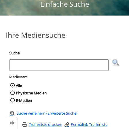
Einfache Suche
Ihre Mediensuche
Suche
Medienart
Wählen Sie die Medienart nach der Sie suc
Alle
Physische Medien
E-Medien
Suche verfeinern (Erweiterte Suche)
Trefferliste drucken
Permalink Trefferliste