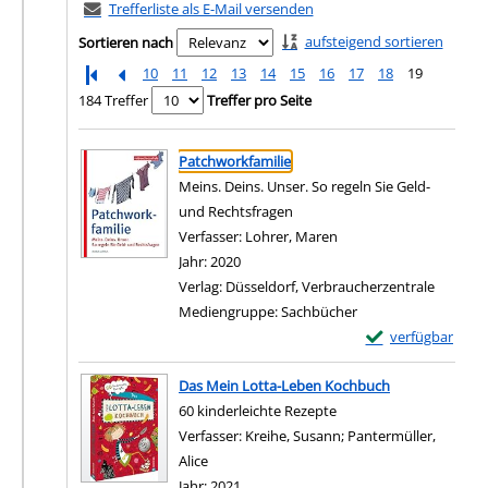
Trefferliste als E-Mail versenden
aufsteigend sortieren
Sortieren nach
10
11
12
13
14
15
16
17
18
19
184 Treffer
Treffer pro Seite
Suchergebnis
Zu den Suchfiltern springen
Patchworkfamilie
Meins. Deins. Unser. So regeln Sie Geld-
und Rechtsfragen
Verfasser:
Lohrer, Maren
Suche nach diesem Ver
Jahr:
2020
Verlag:
Düsseldorf, Verbraucherzentrale
Mediengruppe:
Sachbücher
Exemplar-Details
verfügbar
Zum Download von e
Das Mein Lotta-Leben Kochbuch
60 kinderleichte Rezepte
Verfasser:
Kreihe, Susann
;
Pantermüller,
Alice
Suche nach diesem Verfasser
Jahr:
2021