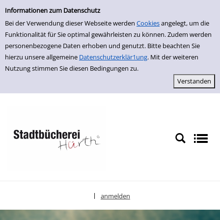
Einfache Suche
zur Navigation springen
zum Inhalt springen
Zu den Suchfiltern springen
Zur Trefferliste springen
Informationen zum Datenschutz
Bei der Verwendung dieser Webseite werden
Cookies
angelegt, um die
Funktionalität für Sie optimal gewährleisten zu können. Zudem werden
personenbezogene Daten erhoben und genutzt. Bitte beachten Sie
hierzu unsere allgemeine
Datenschutzerklär1ung
. Mit der weiteren
Nutzung stimmen Sie diesen Bedingungen zu.
anmelden
|
Sprache auswählen