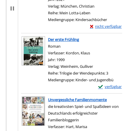
Verlag:
München, Christian
Reihe:
Mein Lotta-Leben
Mediengruppe:
Kindersachbücher
Exemplar-Details von
nicht verfügbar
Zum Download von exter
Der erste Frühling
Roman
Verfasser:
Kordon, Klaus
Suche nach diesem Ver
Jahr:
1999
Verlag:
Weinheim, Gulliver
Reihe:
Trilogie der Wendepunkte; 3
Mediengruppe:
Kinder- und Jugendbü
Exemplar-Details 
verfügbar
Zum Download von e
Unvergessliche Familienmomente
die kreativsten Spiel- und Spaßideen von
Deutschlands erfolgreichster
Familienbloggerin
Verfasser:
Hart, Marisa
Suche nach diesem Verfa