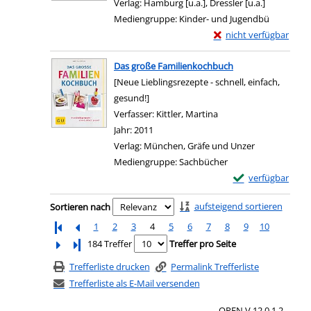
Verlag:
Hamburg [u.a.], Dressler [u.a.]
Mediengruppe:
Kinder- und Jugendbü
Exemplar-Details von 
nicht verfügbar
Zum Download von exter
Das große Familienkochbuch
[Neue Lieblingsrezepte - schnell, einfach,
gesund!]
Verfasser:
Kittler, Martina
Suche nach diesem Ver
Jahr:
2011
Verlag:
München, Gräfe und Unzer
Mediengruppe:
Sachbücher
Exemplar-Details
verfügbar
Zum Download von e
Zu den Suchfiltern springen
aufsteigend sortieren
Sortieren nach
1
2
3
4
5
6
7
8
9
10
Letzte Seite
184 Treffer
Treffer pro Seite
Trefferliste drucken
Permalink Trefferliste
Trefferliste als E-Mail versenden
OPEN V 12.0.1.2