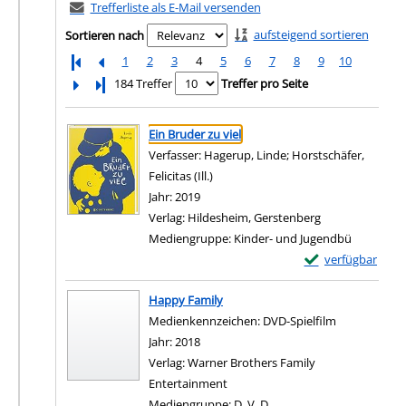
Trefferliste als E-Mail versenden
aufsteigend sortieren
Sortieren nach
1
2
3
4
5
6
7
8
9
10
Letzte Seite
184 Treffer
Treffer pro Seite
Suchergebnis
Zu den Suchfiltern springen
Ein Bruder zu viel
Verfasser:
Hagerup, Linde
;
Horstschäfer,
Felicitas (Ill.)
Suche nach diesem Verfasser
Jahr:
2019
Verlag:
Hildesheim, Gerstenberg
Mediengruppe:
Kinder- und Jugendbü
Exemplar-Details 
verfügbar
Zum Download von e
Happy Family
Suche nach diesem Verfasser
Medienkennzeichen:
DVD-Spielfilm
Jahr:
2018
Verlag:
Warner Brothers Family
Entertainment
Mediengruppe:
D. V. D