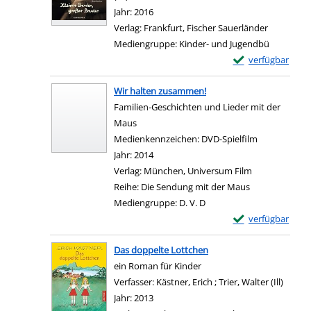
Jahr:
2016
Verlag:
Frankfurt, Fischer Sauerländer
Mediengruppe:
Kinder- und Jugendbü
Exemplar-Details 
verfügbar
Zum Download von e
Wir halten zusammen!
Familien-Geschichten und Lieder mit der
Maus
Suche nach diesem Verfasser
Medienkennzeichen:
DVD-Spielfilm
Jahr:
2014
Verlag:
München, Universum Film
Reihe:
Die Sendung mit der Maus
Mediengruppe:
D. V. D
Exemplar-Details
verfügbar
Zum Download von e
Das doppelte Lottchen
ein Roman für Kinder
Verfasser:
Kästner, Erich
;
Trier, Walter (Ill)
Suche 
Jahr:
2013