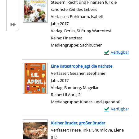
Steuern, Recht und Finanzen für die
schönste Zeit des Lebens
Verfasser:
Pohlmann, Isabell
Suche nach diesem 
Jahr:
2017
Verlag:
Berlin, Stiftung Warentest
Reihe:
Finanztest
Mediengruppe:
Sachbücher
Exemplar-Details 
verfügbar
Zum Download von e
Eine Katastrophe jagt die nächste
Verfasser:
Gessner, Stephanie
Suche nach diesem
Jahr:
2017
Verlag:
Bamberg, Magellan
Reihe:
Lil April; 2
Mediengruppe:
Kinder- und Jugendbü
Exemplar-Details 
verfügbar
Zum Download von e
Kleiner Bruder, großer Bruder
Verfasser:
Friese, Inka
;
Shumilova, Elena
(Ill.)
Suche nach diesem Verfasser