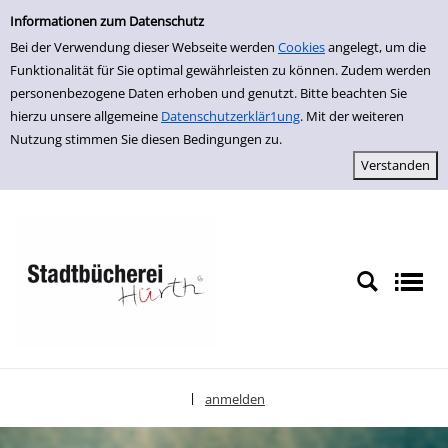
Einfache Suche
zur Navigation springen
zum Inhalt springen
Zu den Suchfiltern springen
Zur Trefferliste springen
Informationen zum Datenschutz
Bei der Verwendung dieser Webseite werden
Cookies
angelegt, um die
Funktionalität für Sie optimal gewährleisten zu können. Zudem werden
personenbezogene Daten erhoben und genutzt. Bitte beachten Sie
hierzu unsere allgemeine
Datenschutzerklär1ung
. Mit der weiteren
Nutzung stimmen Sie diesen Bedingungen zu.
anmelden
|
Sprache auswählen