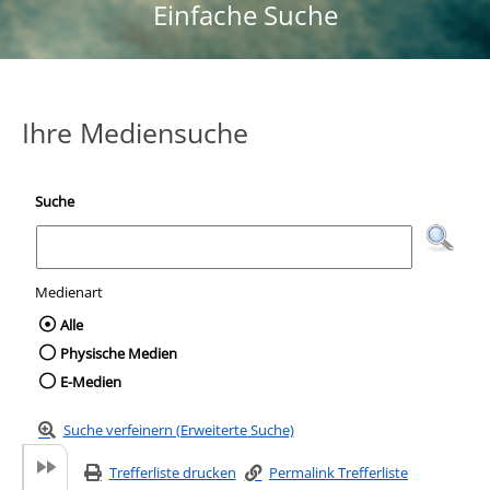
Einfache Suche
Ihre Mediensuche
Suche
Medienart
Wählen Sie die Medienart nach der Sie suc
Alle
Physische Medien
E-Medien
Suche verfeinern (Erweiterte Suche)
Trefferliste drucken
Permalink Trefferliste