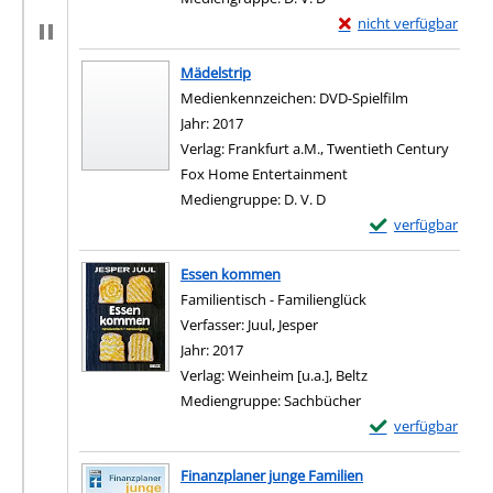
Exemplar-Details von 
nicht verfügbar
Zum Download von exter
Mädelstrip
Suche nach diesem Verfasser
Medienkennzeichen:
DVD-Spielfilm
Jahr:
2017
Verlag:
Frankfurt a.M., Twentieth Century
Fox Home Entertainment
Mediengruppe:
D. V. D
Exemplar-Details 
verfügbar
Zum Download von e
Essen kommen
Familientisch - Familienglück
Verfasser:
Juul, Jesper
Suche nach diesem Verfas
Jahr:
2017
Verlag:
Weinheim [u.a.], Beltz
Mediengruppe:
Sachbücher
Exemplar-Details
verfügbar
Zum Download von e
Finanzplaner junge Familien