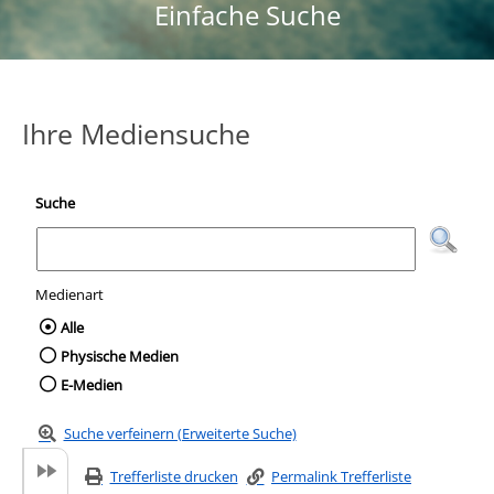
Einfache Suche
Ihre Mediensuche
Suche
Medienart
Wählen Sie die Medienart nach der Sie suc
Alle
Physische Medien
E-Medien
Suche verfeinern (Erweiterte Suche)
Trefferliste drucken
Permalink Trefferliste