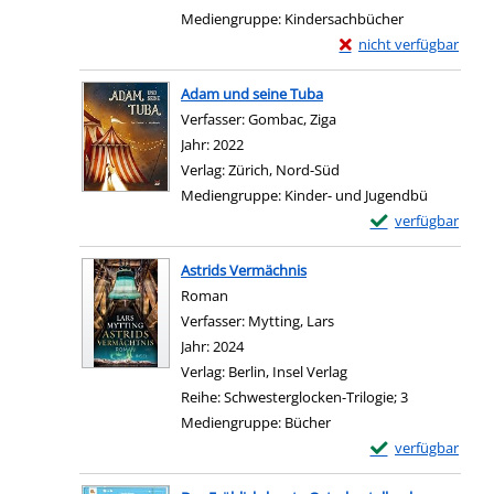
Mediengruppe:
Kindersachbücher
Exemplar-Details von 
nicht verfügbar
Zum Download von exter
Adam und seine Tuba
Verfasser:
Gombac, Ziga
Suche nach diesem Verf
Jahr:
2022
Verlag:
Zürich, Nord-Süd
Mediengruppe:
Kinder- und Jugendbü
Exemplar-Details
verfügbar
Zum Download von e
Astrids Vermächnis
Roman
Verfasser:
Mytting, Lars
Suche nach diesem Verf
Jahr:
2024
Verlag:
Berlin, Insel Verlag
Reihe:
Schwesterglocken-Trilogie; 3
Mediengruppe:
Bücher
Exemplar-Details 
verfügbar
Zum Download von e