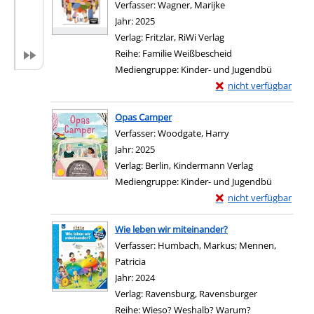
Verfasser:
Wagner, Marijke
Suche nach diesem V
Jahr:
2025
Verlag:
Fritzlar, RiWi Verlag
Reihe:
Familie Weißbescheid
Mediengruppe:
Kinder- und Jugendbü
Exemplar-Details von
nicht verfügbar
Zum Download von exter
Opas Camper
Verfasser:
Woodgate, Harry
Suche nach diesem 
Jahr:
2025
Verlag:
Berlin, Kindermann Verlag
Mediengruppe:
Kinder- und Jugendbü
Exemplar-Details von
nicht verfügbar
Zum Download von exter
Wie leben wir miteinander?
Verfasser:
Humbach, Markus
;
Mennen,
Patricia
Suche nach diesem Verfasser
Jahr:
2024
Verlag:
Ravensburg, Ravensburger
Reihe:
Wieso? Weshalb? Warum?