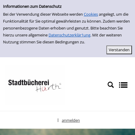
Einfache Suche
zur Navigation springen
zum Inhalt springen
Zu den Suchfiltern springen
Zur Trefferliste springen
Informationen zum Datenschutz
Bei der Verwendung dieser Webseite werden
Cookies
angelegt, um die
Funktionalität für Sie optimal gewährleisten zu können. Zudem werden
personenbezogene Daten erhoben und genutzt. Bitte beachten Sie
hierzu unsere allgemeine
Datenschutzerklär1ung
. Mit der weiteren
Nutzung stimmen Sie diesen Bedingungen zu.
anmelden
|
Sprache auswählen