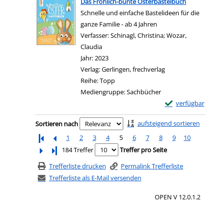
Das Fröhlich-bunte Osterbastelbuch
Schnelle und einfache Bastelideen für die
ganze Familie - ab 4 Jahren
Verfasser:
Schinagl, Christina
;
Wozar,
Claudia
Suche nach diesem Verfasser
Jahr:
2023
Verlag:
Gerlingen, frechverlag
Reihe:
Topp
Mediengruppe:
Sachbücher
Exemplar-Details
verfügbar
Zum Download von e
Zu den Suchfiltern springen
aufsteigend sortieren
Sortieren nach
1
2
3
4
5
6
7
8
9
10
Letzte Seite
184 Treffer
Treffer pro Seite
Trefferliste drucken
Permalink Trefferliste
Trefferliste als E-Mail versenden
OPEN V 12.0.1.2