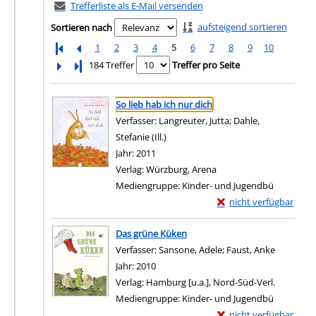
Trefferliste als E-Mail versenden
aufsteigend sortieren
Sortieren nach
1
2
3
4
5
6
7
8
9
10
Letzte Seite
184 Treffer
Treffer pro Seite
Suchergebnis
Zu den Suchfiltern springen
So lieb hab ich nur dich
Verfasser:
Langreuter, Jutta
;
Dahle,
Stefanie (Ill.)
Suche nach diesem Verfasser
Jahr:
2011
Verlag:
Würzburg, Arena
Mediengruppe:
Kinder- und Jugendbü
Exemplar-Details von S
nicht verfügbar
Zum Download von exter
Das grüne Küken
Verfasser:
Sansone, Adele
;
Faust, Anke
Suche nac
Jahr:
2010
Verlag:
Hamburg [u.a.], Nord-Süd-Verl.
Mediengruppe:
Kinder- und Jugendbü
Exemplar-Details von 
nicht verfügbar