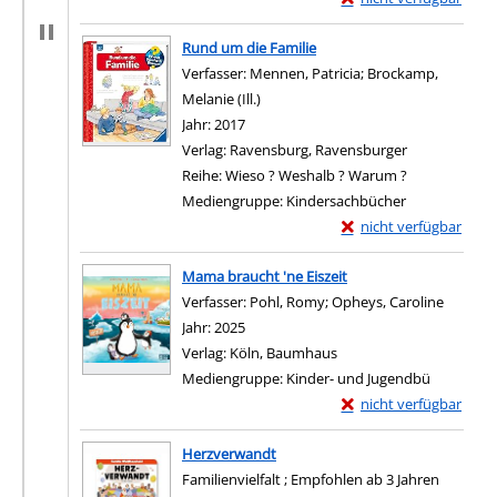
Zum Download von exter
Rund um die Familie
Verfasser:
Mennen, Patricia
;
Brockamp,
Melanie (Ill.)
Suche nach diesem Verfasser
Jahr:
2017
Verlag:
Ravensburg, Ravensburger
Reihe:
Wieso ? Weshalb ? Warum ?
Mediengruppe:
Kindersachbücher
Exemplar-Details von 
nicht verfügbar
Zum Download von exter
Mama braucht 'ne Eiszeit
Verfasser:
Pohl, Romy
;
Opheys, Caroline
Suche n
Jahr:
2025
Verlag:
Köln, Baumhaus
Mediengruppe:
Kinder- und Jugendbü
Exemplar-Details von 
nicht verfügbar
Zum Download von exter
Herzverwandt
Familienvielfalt ; Empfohlen ab 3 Jahren