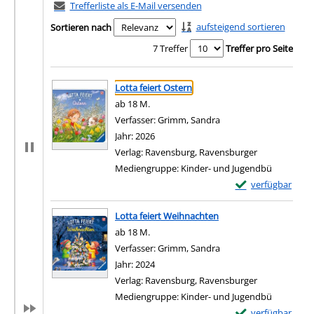
Trefferliste als E-Mail versenden
aufsteigend sortieren
Sortieren nach
7 Treffer
Treffer pro Seite
Suchergebnis
Zu den Suchfiltern springen
Lotta feiert Ostern
ab 18 M.
Verfasser:
Grimm, Sandra
Suche nach diesem Ver
Jahr:
2026
Verlag:
Ravensburg, Ravensburger
Mediengruppe:
Kinder- und Jugendbü
Exemplar-Details 
verfügbar
Zum Download von e
Lotta feiert Weihnachten
ab 18 M.
Verfasser:
Grimm, Sandra
Suche nach diesem Ver
Jahr:
2024
Verlag:
Ravensburg, Ravensburger
Mediengruppe:
Kinder- und Jugendbü
Exemplar-Details 
verfügbar