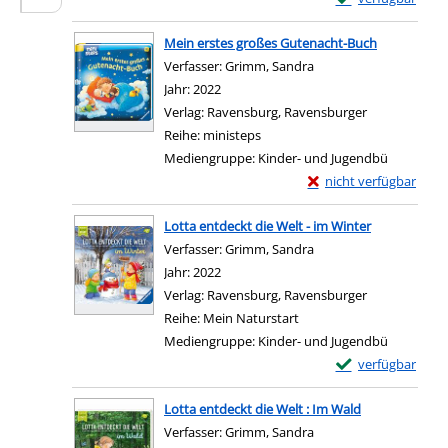
Zum Download von e
Mein erstes großes Gutenacht-Buch
Verfasser:
Grimm, Sandra
Suche nach diesem Ver
Jahr:
2022
Verlag:
Ravensburg, Ravensburger
Reihe:
ministeps
Mediengruppe:
Kinder- und Jugendbü
Exemplar-Details von 
nicht verfügbar
Zum Download von exter
Lotta entdeckt die Welt - im Winter
Verfasser:
Grimm, Sandra
Suche nach diesem Ver
Jahr:
2022
Verlag:
Ravensburg, Ravensburger
Reihe:
Mein Naturstart
Mediengruppe:
Kinder- und Jugendbü
Exemplar-Details 
verfügbar
Zum Download von e
Lotta entdeckt die Welt : Im Wald
Verfasser:
Grimm, Sandra
Suche nach diesem Ver