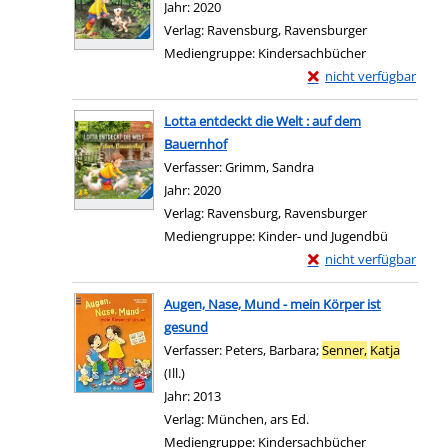
Jahr:
2020
Verlag:
Ravensburg, Ravensburger
Mediengruppe:
Kindersachbücher
Exemplar-Details von L
nicht verfügbar
Zum Download von exter
Lotta entdeckt die Welt : auf dem
Bauernhof
Verfasser:
Grimm, Sandra
Suche nach diesem Ver
Jahr:
2020
Verlag:
Ravensburg, Ravensburger
Mediengruppe:
Kinder- und Jugendbü
Exemplar-Details von 
nicht verfügbar
Zum Download von exter
Augen, Nase, Mund - mein Körper ist
gesund
Verfasser:
Peters, Barbara
;
Senner,
Katja
(Ill.)
Suche nach diesem Verfasser
Jahr:
2013
Verlag:
München, ars Ed.
Mediengruppe:
Kindersachbücher