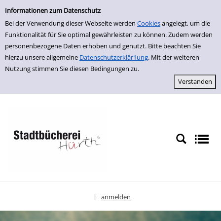
Einfache Suche
zur Navigation springen
zum Inhalt springen
Zu den Suchfiltern springen
Zur Trefferliste springen
Informationen zum Datenschutz
Bei der Verwendung dieser Webseite werden
Cookies
angelegt, um die
Funktionalität für Sie optimal gewährleisten zu können. Zudem werden
personenbezogene Daten erhoben und genutzt. Bitte beachten Sie
hierzu unsere allgemeine
Datenschutzerklär1ung
. Mit der weiteren
Nutzung stimmen Sie diesen Bedingungen zu.
anmelden
|
Sprache auswählen