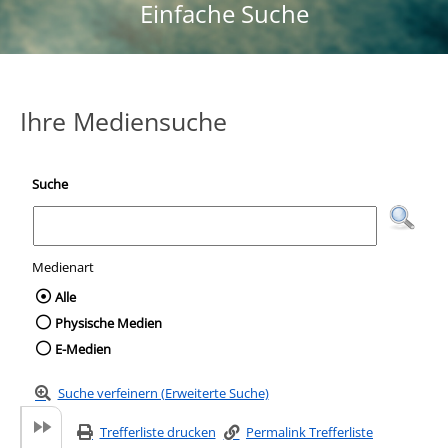
Einfache Suche
Ihre Mediensuche
Suche
Medienart
Wählen Sie die Medienart nach der Sie suc
Alle
Physische Medien
E-Medien
Suche verfeinern (Erweiterte Suche)
Trefferliste drucken
Permalink Trefferliste