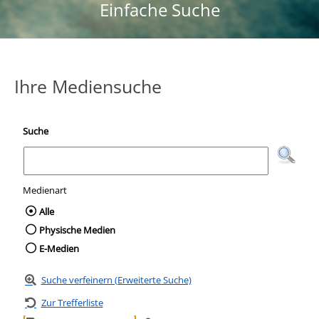
Einfache Suche
Ihre Mediensuche
Suche
Medienart
Wählen Sie die Medienart nach der Sie suc
Alle
Physische Medien
E-Medien
Suche verfeinern (Erweiterte Suche)
Zur Trefferliste