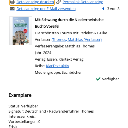
Detailanzeige drucken
Permalink Detailanzeige
Detailanzeige per E-Mail versenden
Vorheriger Tref
3 von 3
Mit Schwung durch die Niederrheinische
Bucht/Voreifel
Die schönsten Touren mit Pedelec & E-Bike
Verfasser:
Suche nach diesem Verfasser
Thomes, Matthias (Verfasser)
Verfasserangabe:
Matthias Thomes
Jahr:
2024
Verlag:
Essen, Klartext Verlag
Reihe:
KlarText aktiv
Mediengruppe:
Sachbücher
verfügbar
Exemplare
Status:
Verfügbar
Signatur:
Deutschland / Radwanderführer Thomes
Interessenkreis:
Vorbestellungen:
0
Frist: