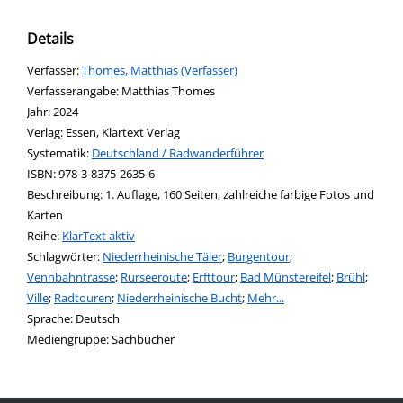
Details
Verfasser:
Suche nach diesem Verfasser
Thomes, Matthias (Verfasser)
Verfasserangabe:
Matthias Thomes
Jahr:
2024
Verlag:
Essen, Klartext Verlag
opens in new tab
Diesen Link in neuem Tab öffnen
Systematik:
Suche nach dieser Systematik
Deutschland / Radwanderführer
Suche nach diesem Interessenskreis
ISBN:
978-3-8375-2635-6
Beschreibung:
1. Auflage, 160 Seiten, zahlreiche farbige Fotos und
Karten
Reihe:
KlarText aktiv
Schlagwörter:
Niederrheinische Täler
;
Burgentour
;
Vennbahntrasse
;
Rurseeroute
;
Erfttour
;
Bad Münstereifel
;
Brühl
;
Ville
;
Radtouren
;
Niederrheinische Bucht
;
Mehr...
Suche nach dieser Beteiligten Person
Sprache:
Deutsch
Mediengruppe:
Sachbücher