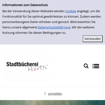
Einfache Suche
zur Navigation springen
zum Inhalt springen
Zur Detailanzeige springen
Informationen zum Datenschutz
Bei der Verwendung dieser Webseite werden
Cookies
angelegt, um die
Funktionalität für Sie optimal gewährleisten zu können. Zudem werden
personenbezogene Daten erhoben und genutzt. Bitte beachten Sie
hierzu unsere allgemeine
Datenschutzerklär1ung
. Mit der weiteren
Nutzung stimmen Sie diesen Bedingungen zu.
anmelden
|
Sprache auswählen