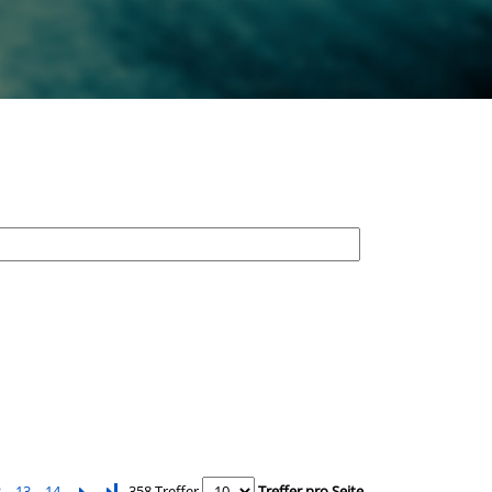
2
13
14
Letzte Seite
358 Treffer
Treffer pro Seite