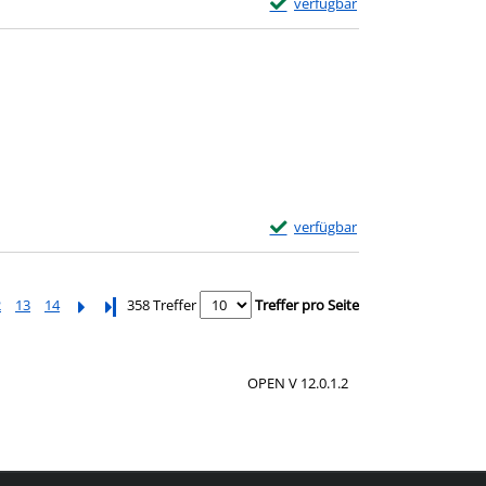
Exemplar-Details von Die Schat
verfügbar
Zum Download von externem Anbie
Exemplar-Details von Die Sturm
verfügbar
Zum Download von externem Anbie
2
13
14
Letzte Seite
358 Treffer
Treffer pro Seite
OPEN V 12.0.1.2