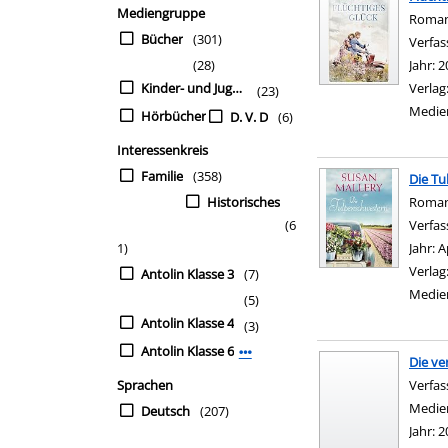
Mediengruppe
Roma
Bücher
(301)
Verfas
(28)
Jahr:
2
Kinder- und Jugendbü
Verlag
(23)
Medie
Hörbücher
D. V. D
(6)
Interessenkreis
Familie
(358)
Die T
Historisches
Roma
(6
Verfas
1)
Jahr:
A
Verlag
Antolin Klasse 3
(7)
Medie
(5)
Antolin Klasse 4
(3)
Antolin Klasse 6
Mehr Interessenkreis-Filter anzei
Die v
Sprachen
Verfas
Medie
Deutsch
(207)
Jahr:
2