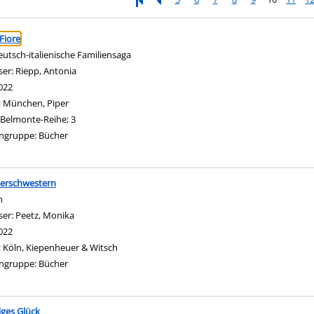
ringen
Fiore
eutsch-italienische Familiensaga
ser:
Riepp, Antonia
Suche nach diesem Verfasser
022
:
München, Piper
Belmonte-Reihe; 3
ngruppe:
Bücher
rschwestern
n
ser:
Peetz, Monika
Suche nach diesem Verfasser
022
:
Köln, Kiepenheuer & Witsch
ngruppe:
Bücher
iges Glück