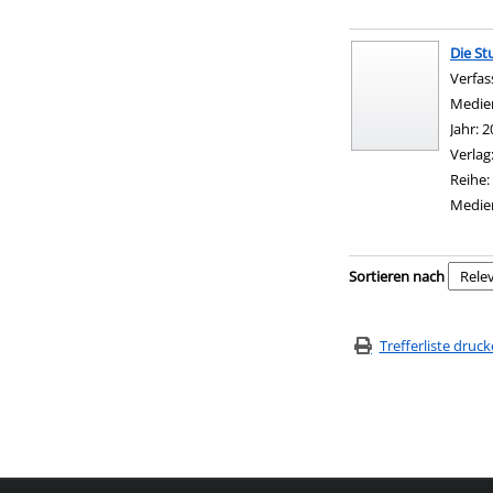
Die S
Verfas
Medie
Jahr:
2
Verlag
Reihe:
Medie
Zu den Suchfiltern sp
Sortieren nach
Trefferliste druc