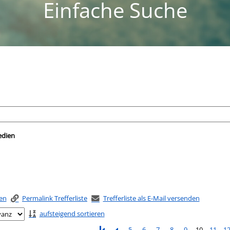
Einfache Suche
nach der Sie suchen wollen.
edien
ken
Permalink Trefferliste
Trefferliste als E-Mail versenden
aufsteigend sortieren
5
6
7
8
9
10
11
1