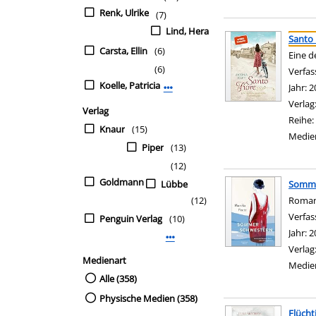
Renk, Ulrike
(7)
Suchergebnis
Lind, Hera
Zu den Suchfiltern sp
Santo 
Carsta, Ellin
(6)
Eine d
(6)
Verfas
Koelle, Patricia
Jahr:
2
Mehr Verfasser-Filter anzeigen
Verlag
Verlag
Reihe:
Knaur
(15)
Medie
Piper
(13)
(12)
Goldmann
Lübbe
Somme
(12)
Roma
Verfas
Penguin Verlag
(10)
Jahr:
2
Mehr Verlag-Filter anzeigen
Verlag
Medienart
Medie
Alle (358)
Physische Medien (358)
Flücht