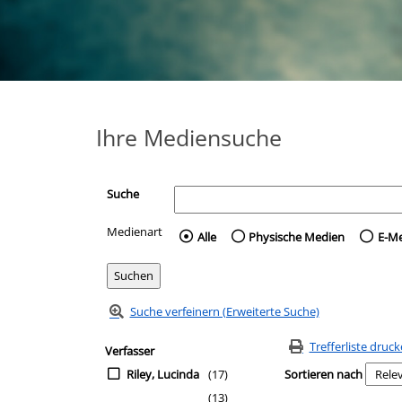
Ihre Mediensuche
Suche
Medienart
Wählen Sie die Medienart 
Alle
Physische Medien
E-M
Suche verfeinern (Erweiterte Suche)
Zur Trefferliste springen
Suchfilter
Trefferliste druc
Verfasser
Riley, Lucinda
(17)
Sortieren nach
(13)