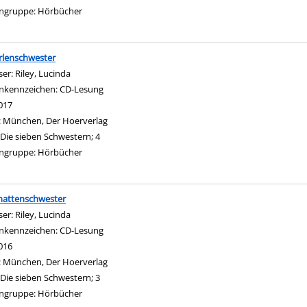
ngruppe:
Hörbücher
rlenschwester
ser:
Riley, Lucinda
Suche nach diesem Verfasser
nkennzeichen:
CD-Lesung
017
:
München, Der Hoerverlag
Die sieben Schwestern; 4
ngruppe:
Hörbücher
hattenschwester
ser:
Riley, Lucinda
Suche nach diesem Verfasser
nkennzeichen:
CD-Lesung
016
:
München, Der Hoerverlag
Die sieben Schwestern; 3
ngruppe:
Hörbücher