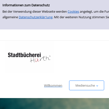
Einfache Suche
zur Navigation springen
zum Inhalt springen
Zu den Suchfiltern springen
Zur Trefferliste springen
Informationen zum Datenschutz
Bei der Verwendung dieser Webseite werden
Cookies
angelegt, um die Fu
allgemeine
Datenschutzerklär1ung
. Mit der weiteren Nutzung stimmen Si
Willkommen
Mediensuche