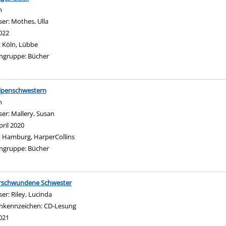
n
ser:
Mothes, Ulla
Suche nach diesem Verfasser
022
:
Köln, Lübbe
ngruppe:
Bücher
ulpenschwestern
n
ser:
Mallery, Susan
Suche nach diesem Verfasser
pril 2020
:
Hamburg, HarperCollins
ngruppe:
Bücher
gen
erschwundene Schwester
ser:
Riley, Lucinda
Suche nach diesem Verfasser
nkennzeichen:
CD-Lesung
021