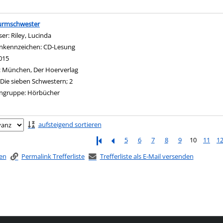
turmschwester
ser:
Riley, Lucinda
Suche nach diesem Verfasser
nkennzeichen:
CD-Lesung
015
:
München, Der Hoerverlag
Die sieben Schwestern; 2
ngruppe:
Hörbücher
ringen
aufsteigend sortieren
5
6
7
8
9
10
11
1
ken
Permalink Trefferliste
Trefferliste als E-Mail versenden