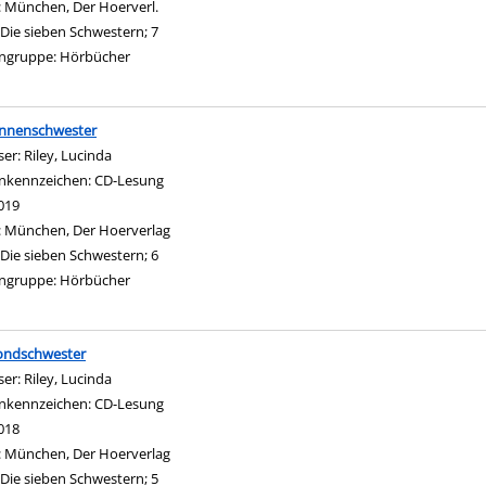
:
München, Der Hoerverl.
Die sieben Schwestern; 7
ngruppe:
Hörbücher
onnenschwester
ser:
Riley, Lucinda
Suche nach diesem Verfasser
nkennzeichen:
CD-Lesung
019
:
München, Der Hoerverlag
Die sieben Schwestern; 6
ngruppe:
Hörbücher
ondschwester
ser:
Riley, Lucinda
Suche nach diesem Verfasser
nkennzeichen:
CD-Lesung
018
:
München, Der Hoerverlag
Die sieben Schwestern; 5