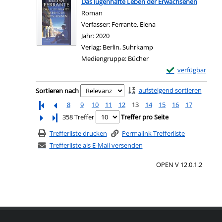
Das lügenhafte Leben der Erwachsenen
Roman
Verfasser:
Ferrante, Elena
Suche nach diesem Ver
Jahr:
2020
Verlag:
Berlin, Suhrkamp
Mediengruppe:
Bücher
Exemplar-Details
verfügbar
Zum Download von e
Zu den Suchfiltern springen
aufsteigend sortieren
Sortieren nach
8
9
10
11
12
13
14
15
16
17
Letzte Seite
358 Treffer
Treffer pro Seite
Trefferliste drucken
Permalink Trefferliste
Trefferliste als E-Mail versenden
OPEN V 12.0.1.2