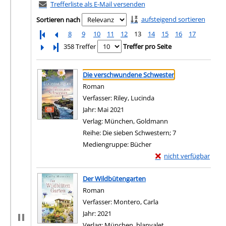
Trefferliste als E-Mail versenden
aufsteigend sortieren
Sortieren nach
8
9
10
11
12
13
14
15
16
17
Letzte Seite
358 Treffer
Treffer pro Seite
Suchergebnis
Zu den Suchfiltern springen
Die verschwundene Schwester
Roman
Verfasser:
Riley, Lucinda
Suche nach diesem Verf
Jahr:
Mai 2021
Verlag:
München, Goldmann
Reihe:
Die sieben Schwestern; 7
Mediengruppe:
Bücher
Exemplar-Details von
nicht verfügbar
Zum Download von exter
Der Wildbütengarten
Roman
Verfasser:
Montero, Carla
Suche nach diesem Ver
Jahr:
2021
Verlag:
München, blanvalet