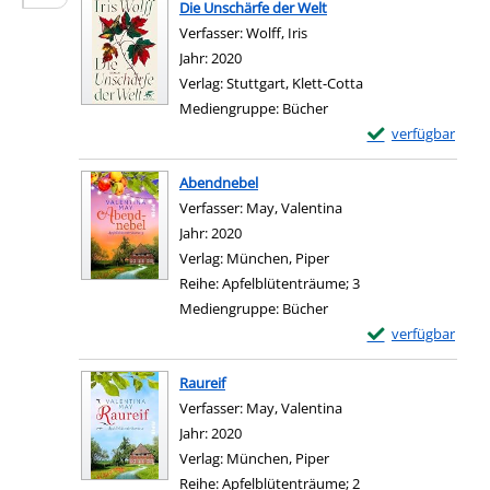
Die Unschärfe der Welt
Verfasser:
Wolff, Iris
Suche nach diesem Verfasse
Jahr:
2020
Verlag:
Stuttgart, Klett-Cotta
Mediengruppe:
Bücher
Exemplar-Details 
verfügbar
Zum Download von e
Abendnebel
Verfasser:
May, Valentina
Suche nach diesem Ver
Jahr:
2020
Verlag:
München, Piper
Reihe:
Apfelblütenträume; 3
Mediengruppe:
Bücher
Exemplar-Details
verfügbar
Zum Download von e
Raureif
Verfasser:
May, Valentina
Suche nach diesem Ver
Jahr:
2020
Verlag:
München, Piper
Reihe:
Apfelblütenträume; 2