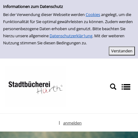
Einfache Suche
zur Navigation springen
zum Inhalt springen
Zu den Suchfiltern springen
Zur Trefferliste springen
Informationen zum Datenschutz
Bei der Verwendung dieser Webseite werden
Cookies
angelegt, um die
Funktionalität für Sie optimal gewährleisten zu können. Zudem werden
personenbezogene Daten erhoben und genutzt. Bitte beachten Sie
hierzu unsere allgemeine
Datenschutzerklär1ung
. Mit der weiteren
Nutzung stimmen Sie diesen Bedingungen zu.
anmelden
|
Sprache auswählen