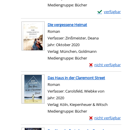
Mediengruppe:
Bücher
Exemplar-Details 
verfügbar
Zum Download von e
Die vergessene Heimat
Roman
Verfasser:
Zinßmeister, Deana
Suche nach diese
Jahr:
Oktober 2020
Verlag:
München, Goldmann
Mediengruppe:
Bücher
Exemplar-Details von 
nicht verfügbar
Zum Download von exter
Das Haus in der Claremont Street
Roman
Verfasser:
Carolsfeld, Wiebke von
Suche nach di
Jahr:
2020
Verlag:
Köln, Kiepenheuer & Witsch
Mediengruppe:
Bücher
Exemplar-Details von 
nicht verfügbar
Zum Download von exter