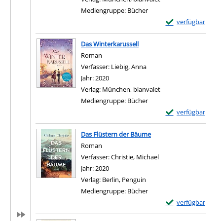
Mediengruppe:
Bücher
Exemplar-Details
verfügbar
Zum Download von e
Das Winterkarussell
Roman
Verfasser:
Liebig, Anna
Suche nach diesem Verfa
Jahr:
2020
Verlag:
München, blanvalet
Mediengruppe:
Bücher
Exemplar-Details 
verfügbar
Zum Download von e
Das Flüstern der Bäume
Roman
Verfasser:
Christie, Michael
Suche nach diesem V
Jahr:
2020
Verlag:
Berlin, Penguin
Mediengruppe:
Bücher
Exemplar-Details
verfügbar
Zum Download von e