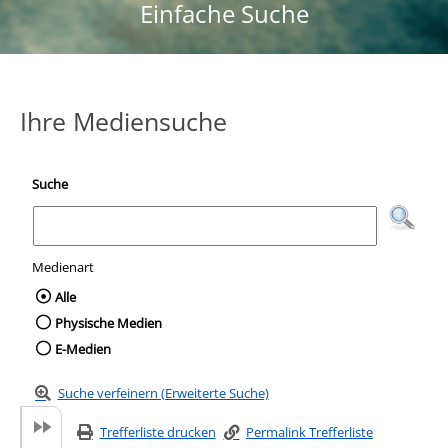
Einfache Suche
Ihre Mediensuche
Suche
Medienart
Wählen Sie die Medienart nach der Sie suc
Alle
Physische Medien
E-Medien
Suche verfeinern (Erweiterte Suche)
Trefferliste drucken
Permalink Trefferliste