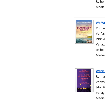
Reihe:
Medie
Wo Wü
Roma
Verfas
Jahr:
2
Verlag
Reihe:
Medie
Wenn 
Roman
Verfas
Jahr:
2
Verlag
Medie