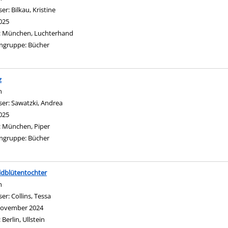
ser:
Bilkau, Kristine
Suche nach diesem Verfasser
025
:
München, Luchterhand
ngruppe:
Bücher
z
n
ser:
Sawatzki, Andrea
Suche nach diesem Verfasser
025
:
München, Piper
ngruppe:
Bücher
ldblütentochter
gen
n
ser:
Collins, Tessa
Suche nach diesem Verfasser
ovember 2024
:
Berlin, Ullstein