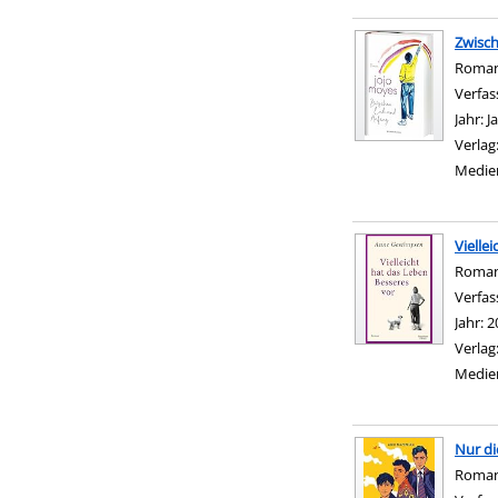
Zwisc
Roma
Verfas
Jahr:
J
Verlag
Medie
Vielle
Roma
Verfas
Jahr:
2
Verlag
Medie
Nur di
Roma