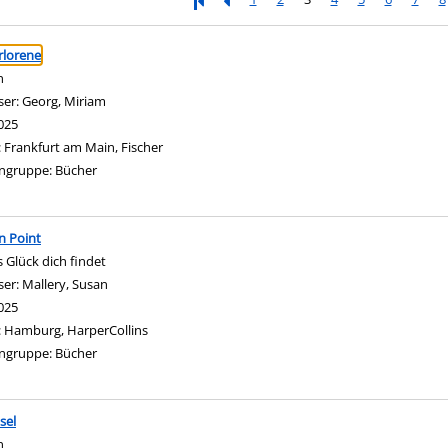
ringen
rlorene
n
ser:
Georg, Miriam
Suche nach diesem Verfasser
025
:
Frankfurt am Main, Fischer
ngruppe:
Bücher
on Point
 Glück dich findet
ser:
Mallery, Susan
Suche nach diesem Verfasser
025
:
Hamburg, HarperCollins
ngruppe:
Bücher
sel
n