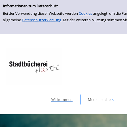
Einfache Suche
zur Navigation springen
zum Inhalt springen
Zu den Suchfiltern springen
Zur Trefferliste springen
Informationen zum Datenschutz
Bei der Verwendung dieser Webseite werden
Cookies
angelegt, um die Fu
allgemeine
Datenschutzerklär1ung
. Mit der weiteren Nutzung stimmen Si
Willkommen
Mediensuche