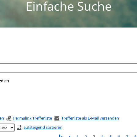
Einfache Suche
nach der Sie suchen wollen.
edien
ken
Permalink Trefferliste
Trefferliste als E-Mail versenden
aufsteigend sortieren
1
2
3
4
5
6
7
8