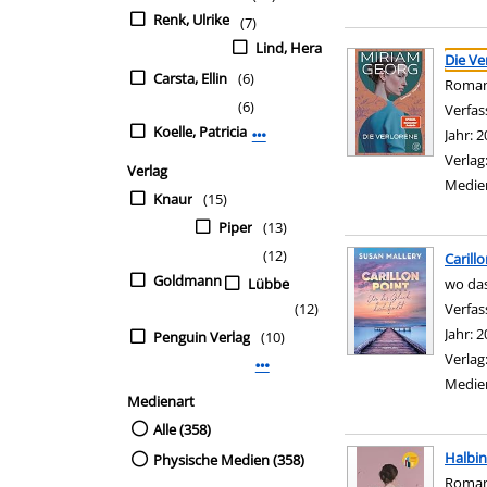
Renk, Ulrike
(7)
Suchergebnis
Lind, Hera
Zu den Suchfiltern sp
Die Ve
Carsta, Ellin
(6)
Roma
(6)
Verfas
Koelle, Patricia
Jahr:
2
Mehr Verfasser-Filter anzeigen
Verlag
Verlag
Medie
Knaur
(15)
Piper
(13)
(12)
Carill
Goldmann
Lübbe
wo das
(12)
Verfas
Jahr:
2
Penguin Verlag
(10)
Verlag
Mehr Verlag-Filter anzeigen
Medie
Medienart
Alle (358)
Halbin
Physische Medien (358)
Roma