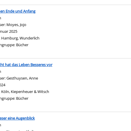
hen Ende und Anfang
n
ser:
Moyes, Jojo
Suche nach diesem Verfasser
anuar 2025
:
Hamburg, Wunderlich
ngruppe:
Bücher
icht hat das Leben Besseres vor
n
ser:
Gesthuysen, Anne
Suche nach diesem Verfasser
024
:
Köln, Kiepenheuer & Witsch
ngruppe:
Bücher
eser eine Augenblick
n