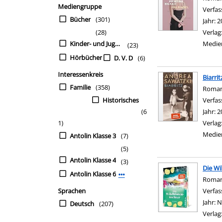
Mediengruppe
Verfas
Bücher
(301)
Jahr:
2
(28)
Verlag
Kinder- und Jugendbü
Medie
(23)
Hörbücher
D. V. D
(6)
Interessenkreis
Biarrit
Familie
(358)
Roma
Historisches
Verfas
(6
Jahr:
2
1)
Verlag
Medie
Antolin Klasse 3
(7)
(5)
Antolin Klasse 4
(3)
Die Wi
Antolin Klasse 6
Mehr Interessenkreis-Filter anzei
Roma
Sprachen
Verfas
Jahr:
N
Deutsch
(207)
Verlag