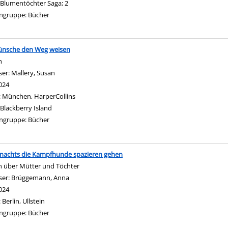
Blumentöchter Saga; 2
ngruppe:
Bücher
nsche den Weg weisen
n
ser:
Mallery, Susan
Suche nach diesem Verfasser
024
:
München, HarperCollins
Blackberry Island
ngruppe:
Bücher
nachts die Kampfhunde spazieren gehen
 über Mütter und Töchter
ser:
Brüggemann, Anna
Suche nach diesem Verfasser
024
:
Berlin, Ullstein
ngruppe:
Bücher