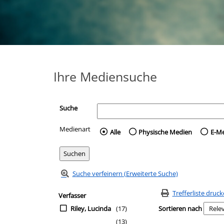
Ihre Mediensuche
Suche
Medienart
Wählen Sie die Medienart 
Alle
Physische Medien
E-M
Suche verfeinern (Erweiterte Suche)
Zur Trefferliste springen
Suchfilter
Trefferliste druc
Verfasser
Riley, Lucinda
(17)
Sortieren nach
(13)