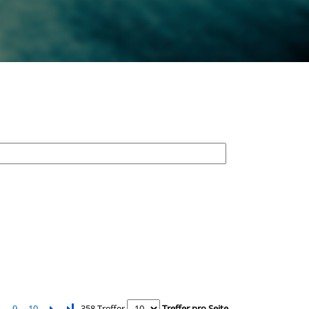
9
10
Letzte Seite
358 Treffer
Treffer pro Seite