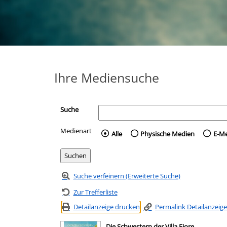
Ihre Mediensuche
Suche
Medienart
Wählen Sie die Medienart 
Alle
Physische Medien
E-M
Suche verfeinern (Erweiterte Suche)
Zur Trefferliste
Detailanzeige drucken
Permalink Detailanzeige
Die Schwestern der Villa Fiore