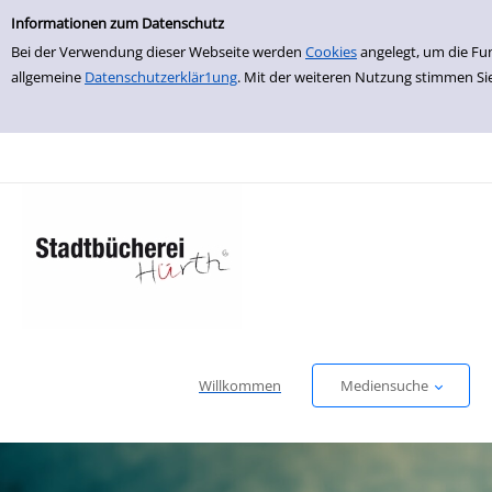
Einfache Suche
zur Navigation springen
zum Inhalt springen
Zur Detailanzeige springen
Informationen zum Datenschutz
Bei der Verwendung dieser Webseite werden
Cookies
angelegt, um die Fu
allgemeine
Datenschutzerklär1ung
. Mit der weiteren Nutzung stimmen Si
Willkommen
Mediensuche