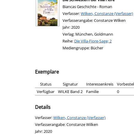
Biancas Geschichte - Roman
Verfasser:
Suche nach diesem Verfasser
Wilken, Constanze (Verfasser)
Verfasserangabe:
Constanze Wilken
Jahr:
2020
Verlag:
München, Goldmann
Reihe:
Die Villa-Fiore-Sage; 2
Mediengruppe:
Bücher
Exemplare
Status
Signatur
Interessenkreis
Vorbeste
Verfügbar
WILKE Band 2
Familie
0
Details
Verfasser:
Suche nach diesem Verfasser
Wilken, Constanze (Verfasser)
Verfasserangabe:
Constanze Wilken
Jahr:
2020