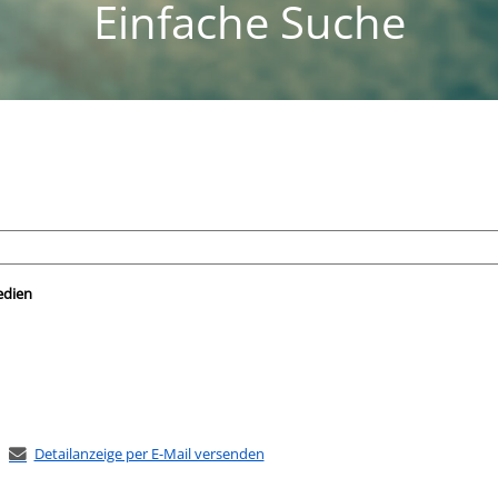
Einfache Suche
nach der Sie suchen wollen.
edien
Detailanzeige per E-Mail versenden