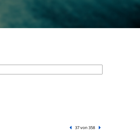
Vorheriger Treffer
37 von 358
Nächster Treffer