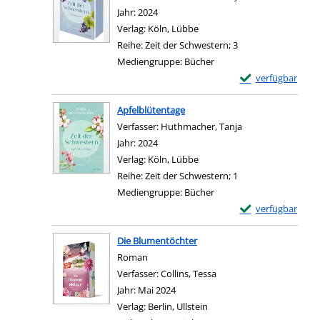
Jahr:
2024
Verlag:
Köln, Lübbe
Reihe:
Zeit der Schwestern; 3
Mediengruppe:
Bücher
Exemplar-Details
verfügbar
Zum Download von e
Apfelblütentage
Verfasser:
Huthmacher, Tanja
Suche nach diesem
Jahr:
2024
Verlag:
Köln, Lübbe
Reihe:
Zeit der Schwestern; 1
Mediengruppe:
Bücher
Exemplar-Details 
verfügbar
Zum Download von e
Die Blumentöchter
Roman
Verfasser:
Collins, Tessa
Suche nach diesem Verf
Jahr:
Mai 2024
Verlag:
Berlin, Ullstein