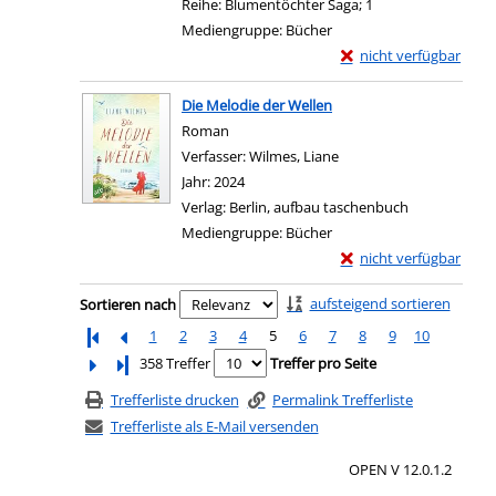
Reihe:
Blumentöchter Saga; 1
Mediengruppe:
Bücher
Exemplar-Details von 
nicht verfügbar
Zum Download von exter
Die Melodie der Wellen
Roman
Verfasser:
Wilmes, Liane
Suche nach diesem Verf
Jahr:
2024
Verlag:
Berlin, aufbau taschenbuch
Mediengruppe:
Bücher
Exemplar-Details von 
nicht verfügbar
Zum Download von exter
Zu den Suchfiltern springen
aufsteigend sortieren
Sortieren nach
1
2
3
4
5
6
7
8
9
10
Letzte Seite
358 Treffer
Treffer pro Seite
Trefferliste drucken
Permalink Trefferliste
Trefferliste als E-Mail versenden
OPEN V 12.0.1.2