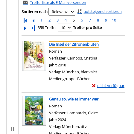
Trefferliste als E-Mail versenden
aufsteigend sortieren
Sortieren nach
1
2
3
4
5
6
7
8
9
10
Letzte Seite
358 Treffer
Treffer pro Seite
Suchergebnis
Zu den Suchfiltern springen
Die Insel der Zitronenblüten
Roman
Verfasser:
Campos, Cristina
Suche nach diesem V
Jahr:
2018
Verlag:
München, blanvalet
Mediengruppe:
Bücher
Exemplar-Details von D
nicht verfügbar
Zum Download von exter
Genau so, wie es immer war
Roman
Verfasser:
Lombardo, Claire
Suche nach diesem 
Jahr:
2024
Verlag:
München, dtv
Mediengruppe:
Bücher