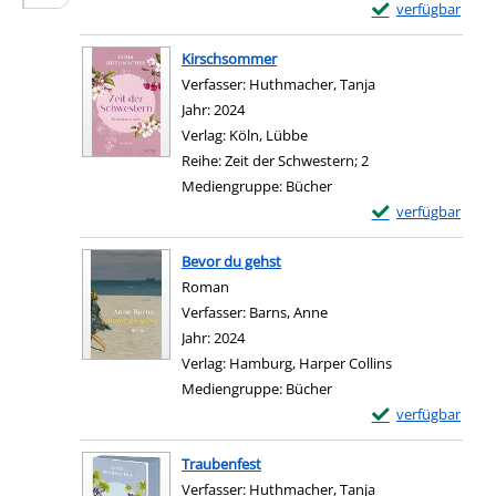
Exemplar-Details
verfügbar
Zum Download von e
Kirschsommer
Verfasser:
Huthmacher, Tanja
Suche nach diesem
Jahr:
2024
Verlag:
Köln, Lübbe
Reihe:
Zeit der Schwestern; 2
Mediengruppe:
Bücher
Exemplar-Details
verfügbar
Zum Download von e
Bevor du gehst
Roman
Verfasser:
Barns, Anne
Suche nach diesem Verfa
Jahr:
2024
Verlag:
Hamburg, Harper Collins
Mediengruppe:
Bücher
Exemplar-Details
verfügbar
Zum Download von e
Traubenfest
Verfasser:
Huthmacher, Tanja
Suche nach diesem