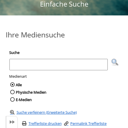
Einfache Suche
Ihre Mediensuche
Suche
Medienart
Wählen Sie die Medienart nach der Sie suc
Alle
Physische Medien
E-Medien
Suche verfeinern (Erweiterte Suche)
Trefferliste drucken
Permalink Trefferliste