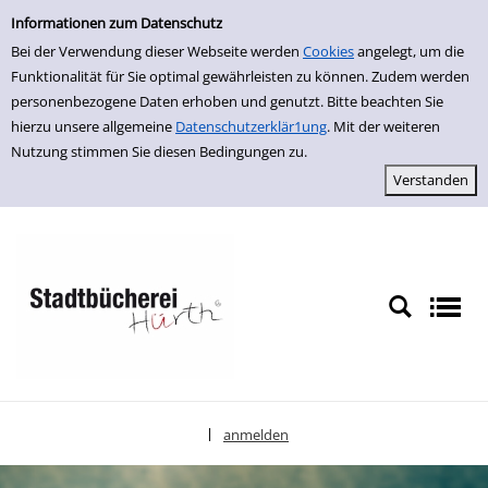
Einfache Suche
zur Navigation springen
zum Inhalt springen
Zu den Suchfiltern springen
Zur Trefferliste springen
Informationen zum Datenschutz
Bei der Verwendung dieser Webseite werden
Cookies
angelegt, um die
Funktionalität für Sie optimal gewährleisten zu können. Zudem werden
personenbezogene Daten erhoben und genutzt. Bitte beachten Sie
hierzu unsere allgemeine
Datenschutzerklär1ung
. Mit der weiteren
Nutzung stimmen Sie diesen Bedingungen zu.
anmelden
|
Sprache auswählen