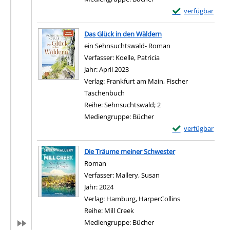
Exemplar-Details
verfügbar
Zum Download von e
Das Glück in den Wäldern
ein Sehnsuchtswald- Roman
Verfasser:
Koelle, Patricia
Suche nach diesem Ver
Jahr:
April 2023
Verlag:
Frankfurt am Main, Fischer
Taschenbuch
Reihe:
Sehnsuchtswald; 2
Mediengruppe:
Bücher
Exemplar-Details 
verfügbar
Zum Download von e
Die Träume meiner Schwester
Roman
Verfasser:
Mallery, Susan
Suche nach diesem Ver
Jahr:
2024
Verlag:
Hamburg, HarperCollins
Reihe:
Mill Creek
Mediengruppe:
Bücher