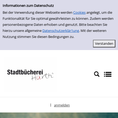
Einfache Suche
zur Navigation springen
zum Inhalt springen
Zu den Suchfiltern springen
Zur Trefferliste springen
Informationen zum Datenschutz
Bei der Verwendung dieser Webseite werden
Cookies
angelegt, um die
Funktionalität für Sie optimal gewährleisten zu können. Zudem werden
personenbezogene Daten erhoben und genutzt. Bitte beachten Sie
hierzu unsere allgemeine
Datenschutzerklär1ung
. Mit der weiteren
Nutzung stimmen Sie diesen Bedingungen zu.
anmelden
|
Sprache auswählen