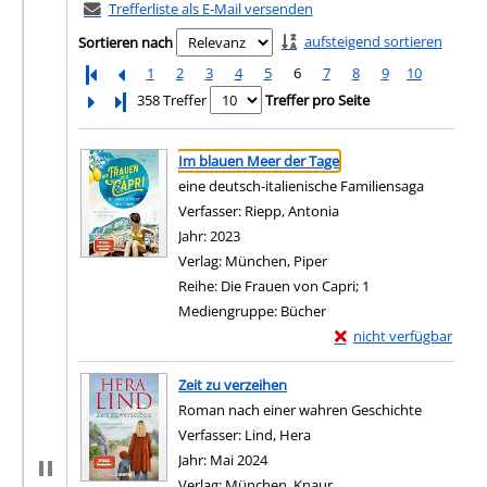
Trefferliste als E-Mail versenden
aufsteigend sortieren
Sortieren nach
1
2
3
4
5
6
7
8
9
10
Letzte Seite
358 Treffer
Treffer pro Seite
Suchergebnis
Zu den Suchfiltern springen
Im blauen Meer der Tage
eine deutsch-italienische Familiensaga
Verfasser:
Riepp, Antonia
Suche nach diesem Ver
Jahr:
2023
Verlag:
München, Piper
Reihe:
Die Frauen von Capri; 1
Mediengruppe:
Bücher
Exemplar-Details von 
nicht verfügbar
Zum Download von exter
Zeit zu verzeihen
Roman nach einer wahren Geschichte
Verfasser:
Lind, Hera
Suche nach diesem Verfass
Jahr:
Mai 2024
Verlag:
München, Knaur