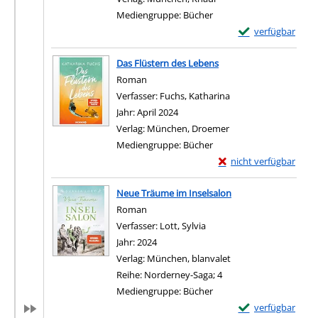
Mediengruppe:
Bücher
Exemplar-Details 
verfügbar
Zum Download von e
Das Flüstern des Lebens
Roman
Verfasser:
Fuchs, Katharina
Suche nach diesem V
Jahr:
April 2024
Verlag:
München, Droemer
Mediengruppe:
Bücher
Exemplar-Details von 
nicht verfügbar
Zum Download von exter
Neue Träume im Inselsalon
Roman
Verfasser:
Lott, Sylvia
Suche nach diesem Verfas
Jahr:
2024
Verlag:
München, blanvalet
Reihe:
Norderney-Saga; 4
Mediengruppe:
Bücher
Exemplar-Details
verfügbar