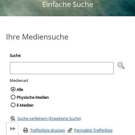
Einfache Suche
Ihre Mediensuche
Suche
Medienart
Wählen Sie die Medienart nach der Sie suc
Alle
Physische Medien
E-Medien
Suche verfeinern (Erweiterte Suche)
Trefferliste drucken
Permalink Trefferliste