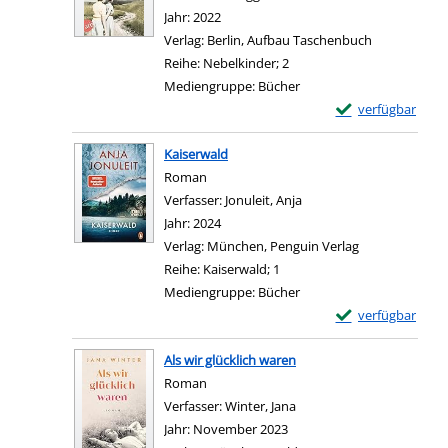
Jahr:
2022
Verlag:
Berlin, Aufbau Taschenbuch
Reihe:
Nebelkinder; 2
Mediengruppe:
Bücher
Exemplar-Details 
verfügbar
Zum Download von e
Kaiserwald
Roman
Verfasser:
Jonuleit, Anja
Suche nach diesem Verf
Jahr:
2024
Verlag:
München, Penguin Verlag
Reihe:
Kaiserwald; 1
Mediengruppe:
Bücher
Exemplar-Details 
verfügbar
Zum Download von e
Als wir glücklich waren
Roman
Verfasser:
Winter, Jana
Suche nach diesem Verfa
Jahr:
November 2023