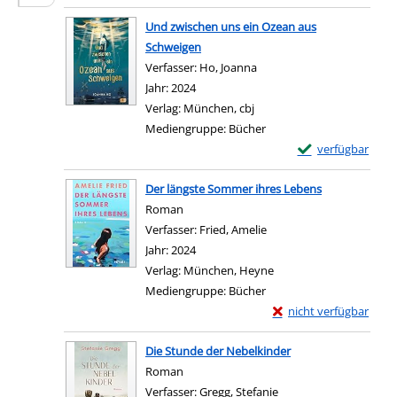
Zum Download von e
Und zwischen uns ein Ozean aus
Schweigen
Verfasser:
Ho, Joanna
Suche nach diesem Verfas
Jahr:
2024
Verlag:
München, cbj
Mediengruppe:
Bücher
Exemplar-Details
verfügbar
Zum Download von e
Der längste Sommer ihres Lebens
Roman
Verfasser:
Fried, Amelie
Suche nach diesem Verfa
Jahr:
2024
Verlag:
München, Heyne
Mediengruppe:
Bücher
Exemplar-Details von 
nicht verfügbar
Zum Download von exter
Die Stunde der Nebelkinder
Roman
Verfasser:
Gregg, Stefanie
Suche nach diesem Ver