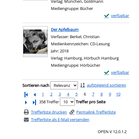
Verlag:
München, Goldmann
Mediengruppe:
Bücher
Exemplar-Details 
verfügbar
Zum Download von e
Der Apfelbaum
Verfasser:
Berkel, Christian
Suche nach diesem V
Medienkennzeichen:
CD-Lesung
Jahr:
2018
Verlag:
Hamburg, Hörbuch Hamburg
Mediengruppe:
Hörbücher
Exemplar-Details
verfügbar
Zum Download von e
Zu den Suchfiltern springen
aufsteigend sortieren
Sortieren nach
1
2
3
4
5
6
7
8
9
10
Letzte Seite
358 Treffer
Treffer pro Seite
Trefferliste drucken
Permalink Trefferliste
Trefferliste als E-Mail versenden
OPEN V 12.0.1.2