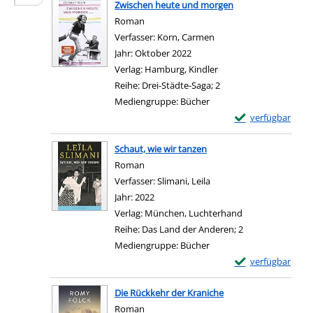
Zwischen heute und morgen
Roman
Verfasser:
Korn, Carmen
Suche nach diesem Verf
Jahr:
Oktober 2022
Verlag:
Hamburg, Kindler
Reihe:
Drei-Städte-Saga; 2
Mediengruppe:
Bücher
Exemplar-Details
verfügbar
Zum Download von e
Schaut, wie wir tanzen
Roman
Verfasser:
Slimani, Leila
Suche nach diesem Verfa
Jahr:
2022
Verlag:
München, Luchterhand
Reihe:
Das Land der Anderen; 2
Mediengruppe:
Bücher
Exemplar-Details 
verfügbar
Zum Download von e
Die Rückkehr der Kraniche
Roman