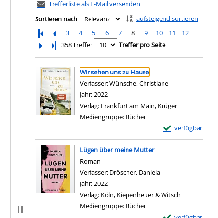
Trefferliste als E-Mail versenden
aufsteigend sortieren
Sortieren nach
3
4
5
6
7
8
9
10
11
12
Letzte Seite
358 Treffer
Treffer pro Seite
Suchergebnis
Zu den Suchfiltern springen
Wir sehen uns zu Hause
Verfasser:
Wünsche, Christiane
Suche nach diese
Jahr:
2022
Verlag:
Frankfurt am Main, Krüger
Mediengruppe:
Bücher
Exemplar-Details
verfügbar
Zum Download von e
Lügen über meine Mutter
Roman
Verfasser:
Dröscher, Daniela
Suche nach diesem 
Jahr:
2022
Verlag:
Köln, Kiepenheuer & Witsch
Mediengruppe:
Bücher
Exemplar-Details
verfügbar