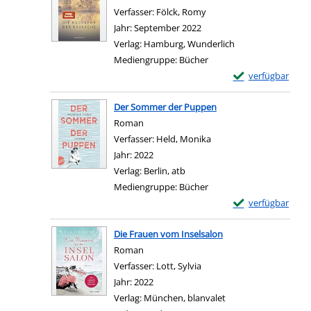
Verfasser:
Fölck, Romy
Suche nach diesem Verfa
Jahr:
September 2022
Verlag:
Hamburg, Wunderlich
Mediengruppe:
Bücher
Exemplar-Details 
verfügbar
Zum Download von e
Der Sommer der Puppen
Roman
Verfasser:
Held, Monika
Suche nach diesem Verf
Jahr:
2022
Verlag:
Berlin, atb
Mediengruppe:
Bücher
Exemplar-Details
verfügbar
Zum Download von e
Die Frauen vom Inselsalon
Roman
Verfasser:
Lott, Sylvia
Suche nach diesem Verfas
Jahr:
2022
Verlag:
München, blanvalet