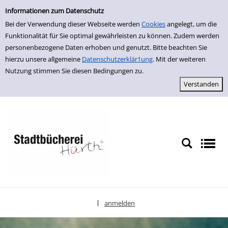
Einfache Suche
zur Navigation springen
zum Inhalt springen
Zu den Suchfiltern springen
Zur Trefferliste springen
Informationen zum Datenschutz
Bei der Verwendung dieser Webseite werden
Cookies
angelegt, um die
Funktionalität für Sie optimal gewährleisten zu können. Zudem werden
personenbezogene Daten erhoben und genutzt. Bitte beachten Sie
hierzu unsere allgemeine
Datenschutzerklär1ung
. Mit der weiteren
Nutzung stimmen Sie diesen Bedingungen zu.
anmelden
|
Sprache auswählen