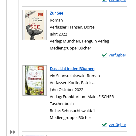
Zum Download von e
Zur See
Roman
Verfasser:
Hansen, Dörte
Suche nach diesem Ver
Jahr:
2022
Verlag:
München, Penguin Verlag
Mediengruppe:
Bücher
Exemplar-Details 
verfügbar
Zum Download von e
Das Licht in den Bäumen
ein Sehnsuchtswald-Roman
Verfasser:
Koelle, Patricia
Suche nach diesem Ver
Jahr:
Oktober 2022
Verlag:
Frankfurt am Main, FISCHER
Taschenbuch
Reihe:
Sehnsuchtswald; 1
Mediengruppe:
Bücher
Exemplar-Details
verfügbar
Zum Download von e