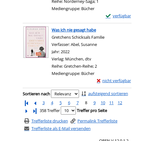
Reihe:
Norderney-Saga; 1
Mediengruppe:
Bücher
Exemplar-Details 
verfügbar
Zum Download von e
Was ich nie gesagt habe
Gretchens Schicksals Familie
Verfasser:
Abel, Susanne
Suche nach diesem Ver
Jahr:
2022
Verlag:
München, dtv
Reihe:
Gretchen-Reihe; 2
Mediengruppe:
Bücher
Exemplar-Details von 
nicht verfügbar
Zum Download von exter
Zu den Suchfiltern springen
aufsteigend sortieren
Sortieren nach
3
4
5
6
7
8
9
10
11
12
Letzte Seite
358 Treffer
Treffer pro Seite
Trefferliste drucken
Permalink Trefferliste
Trefferliste als E-Mail versenden
OPEN V 12.0.1.2