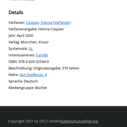
Details
Verfasser:
Suche nach diesem Verfasser
Caspian, Hanna (Verfasser)
Verfasserangabe:
Hanna Caspian
Jahr:
April 2020
Verlag:
München, Knaur
opens in new tab
Diesen Link in neuem Tab öffnen
Systematik:
Suche nach dieser Systematik
SL
Interessenkreis:
Suche nach diesem Interessenskreis
Familie
ISBN:
978-3-426-52544-9
Beschreibung:
Originalausgabe, 570 Seiten
Reihe:
Gut Greifenau; 4
Suche nach dieser Beteiligten Person
Sprache:
Deutsch
Mediengruppe:
Bücher
Copyright 2021 by OCLC GmbH
Datenschutzerklärung