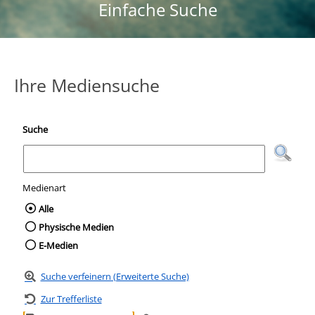
Einfache Suche
Ihre Mediensuche
Suche
Medienart
Wählen Sie die Medienart nach der Sie suc
Alle
Physische Medien
E-Medien
Suche verfeinern (Erweiterte Suche)
Zur Trefferliste