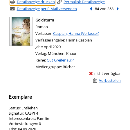
Detailanzeige drucken
Permalink Detailanzeige
Detailanzeige per E-Mail versenden
Vorheriger Treffer
84 von 358
Nächste
Goldsturm
Roman
Verfasser:
Suche nach diesem Verfasser
Caspian, Hanna (Verfasser)
Verfasserangabe:
Hanna Caspian
Jahr:
April 2020
Verlag:
München, Knaur
Reihe:
Gut Greifenau; 4
Mediengruppe:
Bücher
nicht verfügbar
Vorbestellen
Exemplare
Status:
Entliehen
Signatur:
CASPI 4
Interessenkreis:
Familie
Vorbestellungen:
0
Frist:
04.09.2026