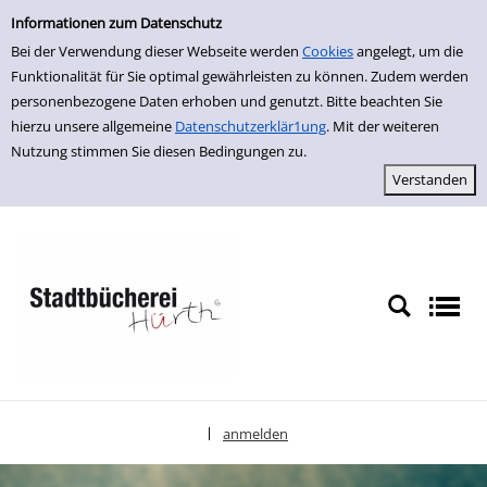
Einfache Suche
zur Navigation springen
zum Inhalt springen
Zur Detailanzeige springen
Informationen zum Datenschutz
Bei der Verwendung dieser Webseite werden
Cookies
angelegt, um die
Funktionalität für Sie optimal gewährleisten zu können. Zudem werden
personenbezogene Daten erhoben und genutzt. Bitte beachten Sie
hierzu unsere allgemeine
Datenschutzerklär1ung
. Mit der weiteren
Nutzung stimmen Sie diesen Bedingungen zu.
anmelden
|
Sprache auswählen