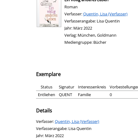
Roman
Verfasser:
Suche nach diesem Verfasser
Quentin, Lisa (Verfasser)
Verfasserangabe:
Lisa Quentin
Jahr:
März 2022
Verlag:
München, Goldmann
Mediengruppe:
Bücher
Exemplare
Status
Signatur
Interessenkreis
Vorbestellunge
Entliehen
QUENT
Familie
0
Details
Verfasser:
Suche nach diesem Verfasser
Quentin, Lisa (Verfasser)
Verfasserangabe:
Lisa Quentin
Jahr:
März 2022