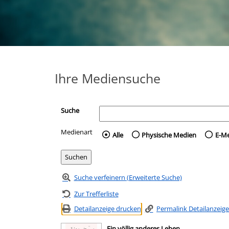
Ihre Mediensuche
Suche
Medienart
Wählen Sie die Medienart 
Alle
Physische Medien
E-M
Suche verfeinern (Erweiterte Suche)
Zur Trefferliste
Detailanzeige drucken
Permalink Detailanzeige
Ein völlig anderes Leben