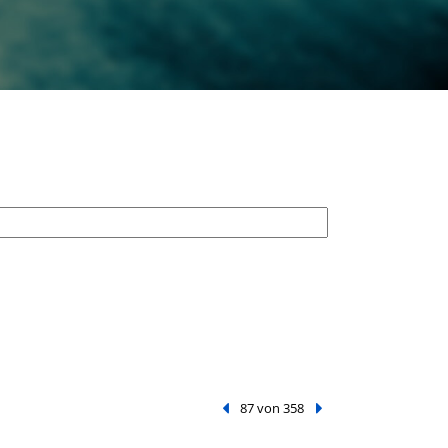
Vorheriger Treffer
87 von 358
Nächster Treffer