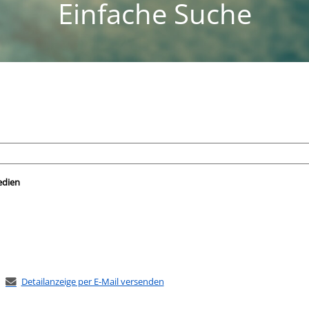
Einfache Suche
nach der Sie suchen wollen.
edien
Detailanzeige per E-Mail versenden