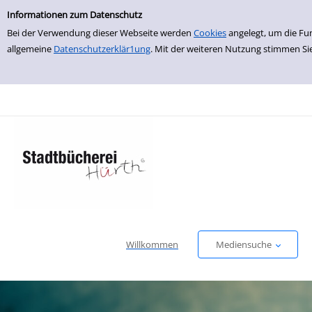
Einfache Suche
zur Navigation springen
zum Inhalt springen
Zur Detailanzeige springen
Informationen zum Datenschutz
Bei der Verwendung dieser Webseite werden
Cookies
angelegt, um die Fu
allgemeine
Datenschutzerklär1ung
. Mit der weiteren Nutzung stimmen Si
Willkommen
Mediensuche