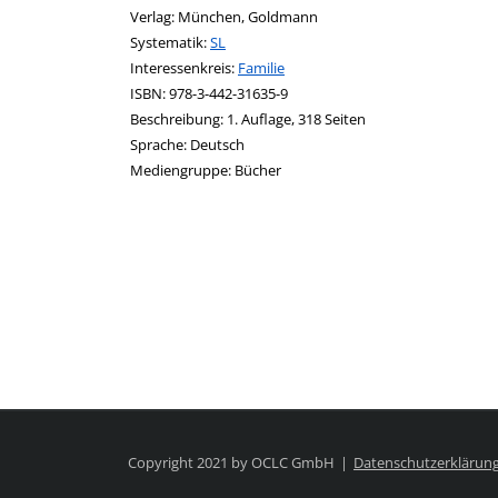
Verlag:
München, Goldmann
opens in new tab
Diesen Link in neuem Tab öffnen
Systematik:
Suche nach dieser Systematik
SL
Interessenkreis:
Suche nach diesem Interessenskreis
Familie
ISBN:
978-3-442-31635-9
Beschreibung:
1. Auflage, 318 Seiten
Suche nach dieser Beteiligten Person
Sprache:
Deutsch
Mediengruppe:
Bücher
Copyright 2021 by OCLC GmbH
Datenschutzerklärun