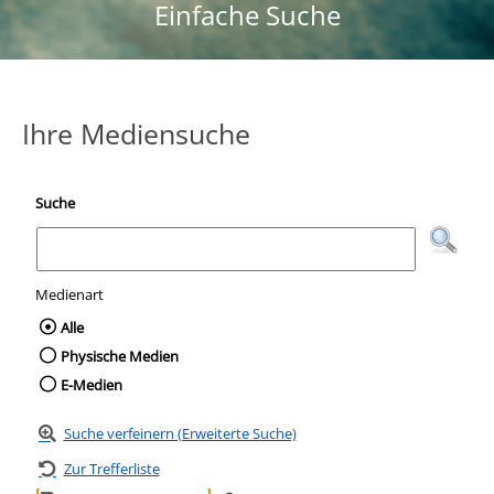
Einfache Suche
Ihre Mediensuche
Suche
Medienart
Wählen Sie die Medienart nach der Sie suc
Alle
Physische Medien
E-Medien
Suche verfeinern (Erweiterte Suche)
Zur Trefferliste