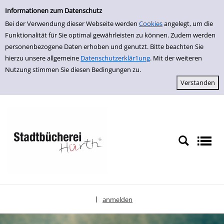
Einfache Suche
zur Navigation springen
zum Inhalt springen
Zur Detailanzeige springen
Informationen zum Datenschutz
Bei der Verwendung dieser Webseite werden
Cookies
angelegt, um die
Funktionalität für Sie optimal gewährleisten zu können. Zudem werden
personenbezogene Daten erhoben und genutzt. Bitte beachten Sie
hierzu unsere allgemeine
Datenschutzerklär1ung
. Mit der weiteren
Nutzung stimmen Sie diesen Bedingungen zu.
anmelden
|
Sprache auswählen