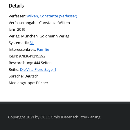
Details
Verfasser:
Suche nach diesem Verfasser
Wilken, Constanze (Verfasser)
Verfasserangabe:
Constanze Wilken
Jahr:
2019
Verlag:
München, Goldmann Verlag
opens in new tab
Diesen Link in neuem Tab öffnen
Systematik:
Suche nach dieser Systematik
SL
Interessenkreis:
Suche nach diesem Interessenskreis
Familie
ISBN:
9783641215392
Beschreibung:
444 Seiten
Reihe:
Die Villa-Fiore-Sage; 1
Suche nach dieser Beteiligten Person
Sprache:
Deutsch
Mediengruppe:
Bücher
Copyright 2021 by OCLC GmbH
Datenschutzerklärung