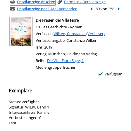
Detailanzeige drucken
Permalink Detailanzeige
Detailanzeige per E-Mail versenden
Vorheriger Treffer
89 von 358
Nächste
Die Frauen der Villa Fiore
Giulias Geschichte - Roman
Verfasser:
Suche nach diesem Verfasser
Wilken, Constanze (Verfasser)
Verfasserangabe:
Constanze Wilken
Jahr:
2019
Verlag:
München, Goldmann Verlag
Reihe:
Die Villa-Fiore-Sage; 1
Mediengruppe:
Bücher
verfügbar
Exemplare
Status:
Verfügbar
Signatur:
WILKE Band 1
Interessenkreis:
Familie
Vorbestellungen:
0
Frist: