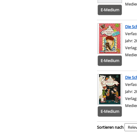
Medie
E-Medium
Die Sc
Verfas
Jahr:
2
Verlag
Medie
E-Medium
Die Sc
Verfas
Jahr:
2
Verlag
Medie
E-Medium
Zu den Suchfiltern sp
Sortieren nach