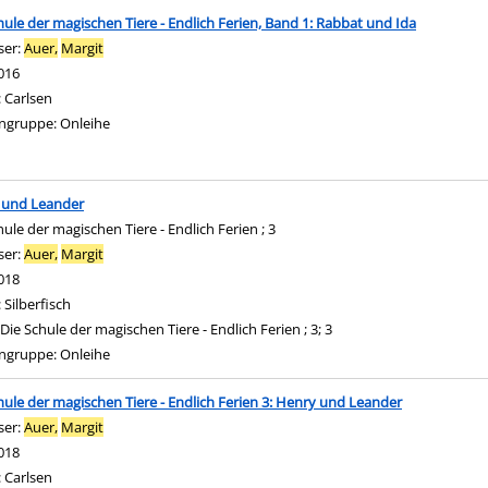
hule der magischen Tiere - Endlich Ferien, Band 1: Rabbat und Ida
ser:
Auer,
Margit
Suche nach diesem Verfasser
016
:
Carlsen
ngruppe:
Onleihe
 und Leander
hule der magischen Tiere - Endlich Ferien ; 3
ser:
Auer,
Margit
Suche nach diesem Verfasser
018
:
Silberfisch
Die Schule der magischen Tiere - Endlich Ferien ; 3; 3
ngruppe:
Onleihe
hule der magischen Tiere - Endlich Ferien 3: Henry und Leander
ser:
Auer,
Margit
Suche nach diesem Verfasser
018
:
Carlsen