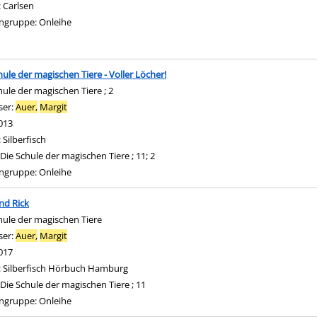
:
Carlsen
ngruppe:
Onleihe
hule der magischen Tiere - Voller Löcher!
hule der magischen Tiere ; 2
ser:
Auer,
Margit
Suche nach diesem Verfasser
013
:
Silberfisch
Die Schule der magischen Tiere ; 11; 2
ngruppe:
Onleihe
und Rick
hule der magischen Tiere
ser:
Auer,
Margit
Suche nach diesem Verfasser
017
:
Silberfisch Hörbuch Hamburg
Die Schule der magischen Tiere ; 11
ngruppe:
Onleihe