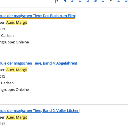
ringen
hule der magischen Tiere: Das Buch zum Film
ser:
Auer,
Margit
Suche nach diesem Verfasser
021
:
Carlsen
ngruppe:
Onleihe
hule der magischen Tiere, Band 4: Abgefahren!
ser:
Auer,
Margit
Suche nach diesem Verfasser
015
:
Carlsen
ngruppe:
Onleihe
hule der magischen Tiere, Band 2: Voller Löcher!
ser:
Auer,
Margit
Suche nach diesem Verfasser
013