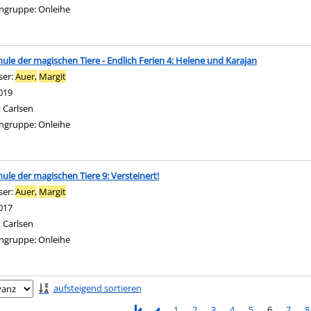
ngruppe:
Onleihe
hule der magischen Tiere - Endlich Ferien 4: Helene und Karajan
ser:
Auer,
Margit
Suche nach diesem Verfasser
019
:
Carlsen
ngruppe:
Onleihe
hule der magischen Tiere 9: Versteinert!
ser:
Auer,
Margit
Suche nach diesem Verfasser
017
:
Carlsen
ngruppe:
Onleihe
ringen
aufsteigend sortieren
1
2
3
4
5
6
7
8