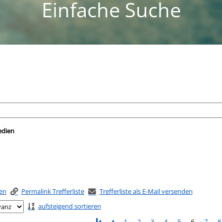
Einfache Suche
nach der Sie suchen wollen.
edien
ken
Permalink Trefferliste
Trefferliste als E-Mail versenden
aufsteigend sortieren
1
2
3
4
5
6
7
8