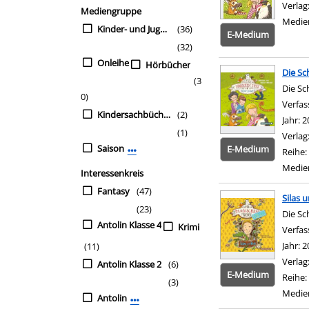
Verlag
Mediengruppe
Medie
Kinder- und Jugendbü
(36)
E-Medium
(32)
Onleihe
Hörbücher
Die Sc
(3
Die Sc
0)
Verfas
Kindersachbücher
(2)
Jahr:
2
(1)
Verlag
Saison
E-Medium
Reihe:
Mehr Mediengruppe-Filter anzeigen
Medie
Interessenkreis
Fantasy
(47)
Silas 
(23)
Die Sc
Antolin Klasse 4
Krimi
Verfas
Jahr:
2
(11)
Verlag
Antolin Klasse 2
(6)
E-Medium
Reihe:
(3)
Medie
Antolin
Mehr Interessenkreis-Filter anzeigen