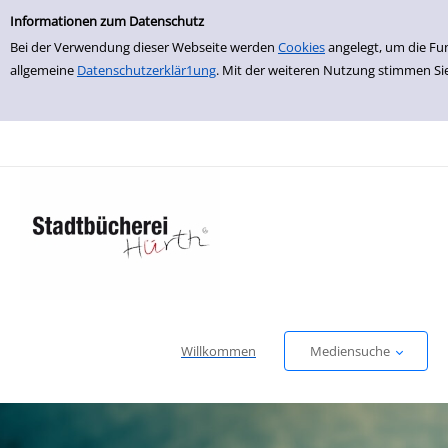
Einfache Suche
zur Navigation springen
zum Inhalt springen
Zu den Suchfiltern springen
Zur Trefferliste springen
Informationen zum Datenschutz
Bei der Verwendung dieser Webseite werden
Cookies
angelegt, um die Fu
allgemeine
Datenschutzerklär1ung
. Mit der weiteren Nutzung stimmen Si
Willkommen
Mediensuche