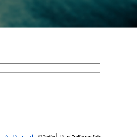
9
10
Letzte Seite
103 Treffer
Treffer pro Seite