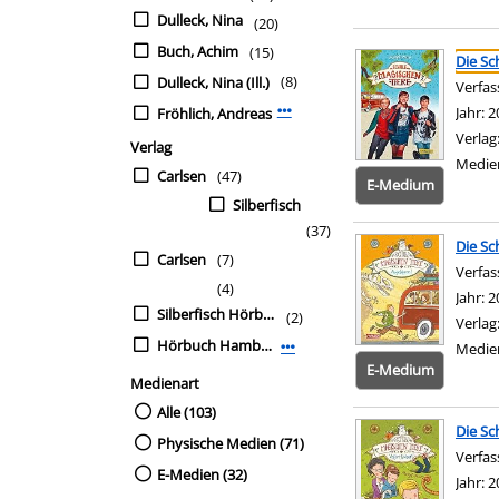
Dulleck, Nina
(20)
Suchergebnis
Zu den Suchfiltern sp
Buch, Achim
(15)
Die Sc
(8)
Dulleck, Nina (Ill.)
Verfas
Jahr:
2
Fröhlich, Andreas
Mehr Verfasser-Filter anzeigen
Verlag
Verlag
Medie
Carlsen
(47)
E-Medium
Silberfisch
(37)
Die Sc
Carlsen
(7)
Verfas
(4)
Jahr:
2
Silberfisch Hörbuch Hamburg
(2)
Verlag
Hörbuch Hamburg
Medie
Mehr Verlag-Filter anzeigen
E-Medium
Medienart
Alle (103)
Die Sc
Physische Medien (71)
Verfas
E-Medien (32)
Jahr:
2