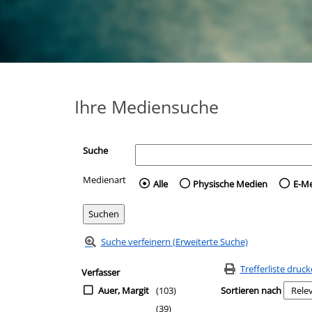
Ihre Mediensuche
Suche
Medienart
Wählen Sie die Medienart 
Alle
Physische Medien
E-M
Suche verfeinern (Erweiterte Suche)
Zur Trefferliste springen
Suchfilter
Trefferliste druc
Verfasser
Auer, Margit
(103)
Sortieren nach
(39)