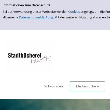
Einfache Suche
zur Navigation springen
zum Inhalt springen
Zu den Suchfiltern springen
Zur Trefferliste springen
Informationen zum Datenschutz
Bei der Verwendung dieser Webseite werden
Cookies
angelegt, um die Fu
allgemeine
Datenschutzerklär1ung
. Mit der weiteren Nutzung stimmen Si
Willkommen
Mediensuche