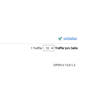
Exemplar-Details von Italia Amo
verfügbar
Zum Download von externem Anbie
1 Treffer
Treffer pro Seite
OPEN V 12.0.1.2