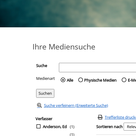
Ihre Mediensuche
Suche
Medienart
Wählen Sie die Medienart 
Alle
Physische Medien
E-M
Suche verfeinern (Erweiterte Suche)
Zur Trefferliste springen
Suchfilter
Trefferliste druc
Verfasser
Anderson, Ed
(1)
Sortieren nach
(1)