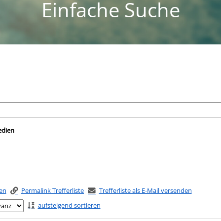
Einfache Suche
nach der Sie suchen wollen.
edien
ken
Permalink Trefferliste
Trefferliste als E-Mail versenden
aufsteigend sortieren