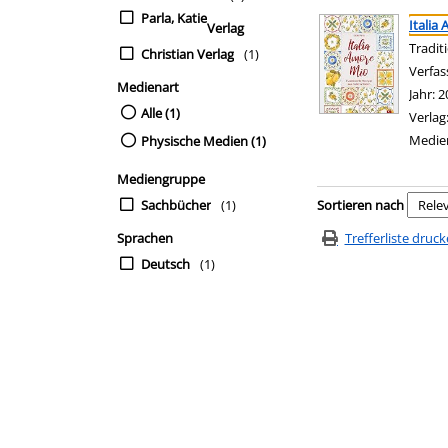
Suchergebnis
Zu den Suchfiltern sp
Parla, Katie
Italia
Verlag
Tradit
Christian Verlag
(1)
Verfas
Medienart
Jahr:
2
Alle (1)
Verlag
Medie
Physische Medien (1)
Mediengruppe
Zu den Suchfiltern sp
Sachbücher
(1)
Sortieren nach
Sprachen
Trefferliste druc
Deutsch
(1)