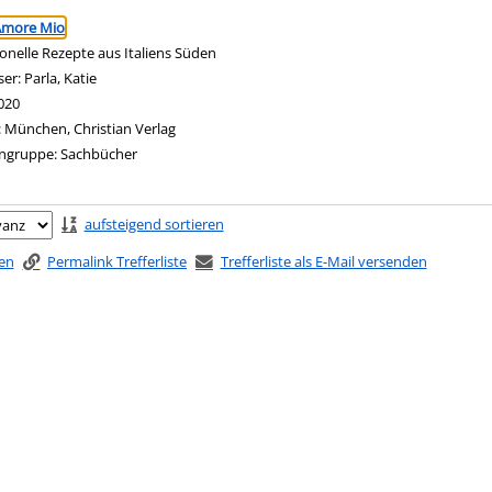
ringen
 Amore Mio
ionelle Rezepte aus Italiens Süden
ser:
Parla, Katie
Suche nach diesem Verfasser
020
:
München, Christian Verlag
ngruppe:
Sachbücher
ringen
aufsteigend sortieren
ken
Permalink Trefferliste
Trefferliste als E-Mail versenden