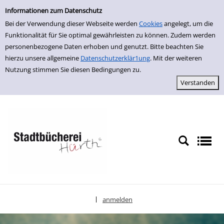
Einfache Suche
zur Navigation springen
zum Inhalt springen
Zu den Suchfiltern springen
Zur Trefferliste springen
Informationen zum Datenschutz
Bei der Verwendung dieser Webseite werden
Cookies
angelegt, um die
Funktionalität für Sie optimal gewährleisten zu können. Zudem werden
personenbezogene Daten erhoben und genutzt. Bitte beachten Sie
hierzu unsere allgemeine
Datenschutzerklär1ung
. Mit der weiteren
Nutzung stimmen Sie diesen Bedingungen zu.
anmelden
|
Sprache auswählen