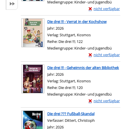
Mediengruppe:
Kinder- und Jugendbü
Exemplar-Details von Di
nicht verfügbar
Zum Download von exter
Die drei !!! - Verrat in der Kochshow
Suche nach diesem Verfasser
Jahr:
2026
Verlag:
Stuttgart, Kosmos
Reihe:
Die drei !!!; 122
Mediengruppe:
Kinder- und Jugendbü
Exemplar-Details von D
nicht verfügbar
Zum Download von exter
Die drei !!! - Geheimnis der alten Bibliothek
Suche nach diesem Verfasser
Jahr:
2026
Verlag:
Stuttgart, Kosmos
Reihe:
Die drei !!!; 120
Mediengruppe:
Kinder- und Jugendbü
Exemplar-Details von Di
nicht verfügbar
Zum Download von exter
Die drei ??? Fußball-Skandal
Verfasser:
Dittert, Christoph
Suche nach diesem 
Jahr:
2026