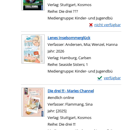
Verlag:
Stuttgart, Kosmos
Reihe:
Die drei ???
Mediengruppe:
Kinder- und Jugendbü
Exemplar-Details von D
nicht verfügbar
Zum Download von exter
Lenes Inselsommerglück
Verfasser:
Andersen, Mia
;
Wenzel, Hanna
Suche 
Jahr:
2026
Verlag:
Hamburg, Carlsen
Reihe:
Seaside Sisters; 1
Mediengruppe:
Kinder- und Jugendbü
Exemplar-Details
verfügbar
Zum Download von e
Die drei !!! - Maries Channel
#endlich online
Verfasser:
Flammang, Sina
Suche nach diesem Ve
Jahr:
[2025]
Verlag:
Stuttgart, Kosmos
Reihe:
Die drei !!!