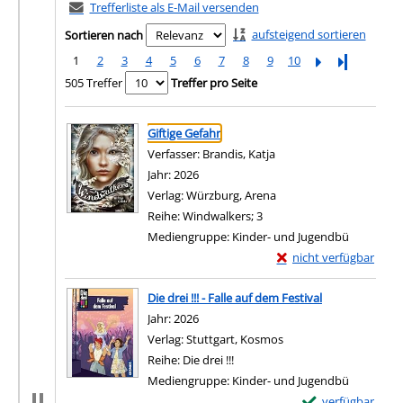
Trefferliste als E-Mail versenden
aufsteigend sortieren
Sortieren nach
1
2
3
4
5
6
7
8
9
10
Letzte Seite
505 Treffer
Treffer pro Seite
Suchergebnis
Zu den Suchfiltern springen
Giftige Gefahr
Verfasser:
Brandis, Katja
Suche nach diesem Verf
Jahr:
2026
Verlag:
Würzburg, Arena
Reihe:
Windwalkers; 3
Mediengruppe:
Kinder- und Jugendbü
Exemplar-Details von G
nicht verfügbar
Zum Download von exter
Die drei !!! - Falle auf dem Festival
Suche nach diesem Verfasser
Jahr:
2026
Verlag:
Stuttgart, Kosmos
Reihe:
Die drei !!!
Mediengruppe:
Kinder- und Jugendbü
Exemplar-Details v
verfügbar