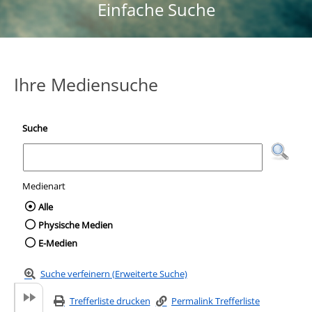
Einfache Suche
Ihre Mediensuche
Suche
Medienart
Wählen Sie die Medienart nach der Sie suc
Alle
Physische Medien
E-Medien
Suche verfeinern (Erweiterte Suche)
Trefferliste drucken
Permalink Trefferliste