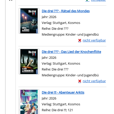
Zum Download von e
Die drei ??? - Rätsel des Mondes
Suche nach diesem Verfasser
Jahr:
2026
Verlag:
Stuttgart, Kosmos
Reihe:
Die drei ???
Mediengruppe:
Kinder- und Jugendbü
Exemplar-Details von D
nicht verfügbar
Zum Download von exter
Die drei ??? - Das Lied der Knochenflöte
Suche nach diesem Verfasser
Jahr:
2026
Verlag:
Stuttgart, Kosmos
Reihe:
Die drei ???
Mediengruppe:
Kinder- und Jugendbü
Exemplar-Details von D
nicht verfügbar
Zum Download von exter
Die drei !!! - Abenteuer Arktis
Suche nach diesem Verfasser
Jahr:
2026
Verlag:
Stuttgart, Kosmos
Reihe:
Die drei !!!; 121