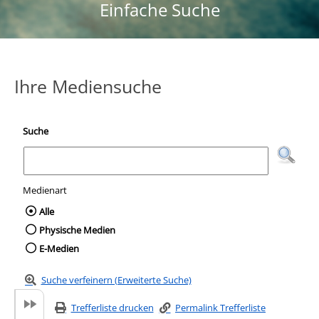
Einfache Suche
Ihre Mediensuche
Suche
Medienart
Wählen Sie die Medienart nach der Sie suc
Alle
Physische Medien
E-Medien
Suche verfeinern (Erweiterte Suche)
Trefferliste drucken
Permalink Trefferliste