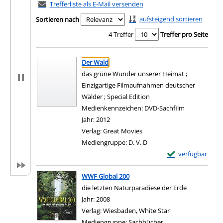
Trefferliste als E-Mail versenden
aufsteigend sortieren
Sortieren nach
4 Treffer
Treffer pro Seite
Suchergebnis
Zu den Suchfiltern springen
Der Wald
das grüne Wunder unserer Heimat ;
Einzigartige Filmaufnahmen deutscher
Wälder ; Special Edition
Suche nach diesem Verfasser
Medienkennzeichen:
DVD-Sachfilm
Jahr:
2012
Verlag:
Great Movies
Mediengruppe:
D. V. D
Exemplar-Details
verfügbar
Zum Download von e
WWF Global 200
die letzten Naturparadiese der Erde
Suche nach diesem Verfasser
Jahr:
2008
Verlag:
Wiesbaden, White Star
Mediengruppe:
Sachbücher