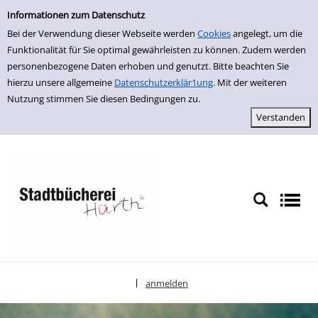
Einfache Suche
zur Navigation springen
zum Inhalt springen
Zu den Suchfiltern springen
Zur Trefferliste springen
Informationen zum Datenschutz
Bei der Verwendung dieser Webseite werden
Cookies
angelegt, um die
Funktionalität für Sie optimal gewährleisten zu können. Zudem werden
personenbezogene Daten erhoben und genutzt. Bitte beachten Sie
hierzu unsere allgemeine
Datenschutzerklär1ung
. Mit der weiteren
Nutzung stimmen Sie diesen Bedingungen zu.
anmelden
|
Sprache auswählen