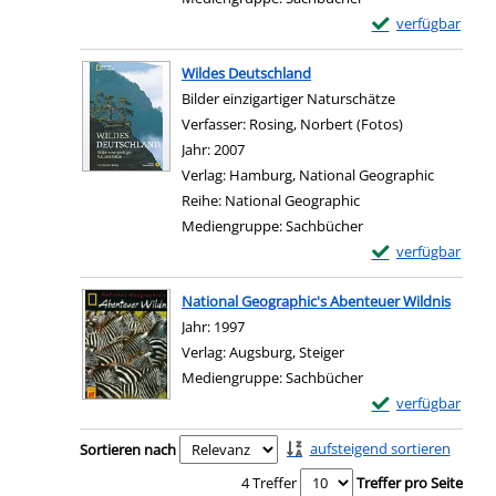
Exemplar-Details
verfügbar
Zum Download von e
Wildes Deutschland
Bilder einzigartiger Naturschätze
Verfasser:
Rosing, Norbert (Fotos)
Suche nach di
Jahr:
2007
Verlag:
Hamburg, National Geographic
Reihe:
National Geographic
Mediengruppe:
Sachbücher
Exemplar-Details
verfügbar
Zum Download von e
National Geographic's Abenteuer Wildnis
Suche nach diesem Verfasser
Jahr:
1997
Verlag:
Augsburg, Steiger
Mediengruppe:
Sachbücher
Exemplar-Details 
verfügbar
Zum Download von e
Zu den Suchfiltern springen
aufsteigend sortieren
Sortieren nach
4 Treffer
Treffer pro Seite