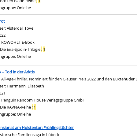
Broken Blade-Reihe
;
1
ngruppe:
Onleihe
rot
ser:
Alsterdal, Tove
Suche nach diesem Verfasser
022
:
ROWOHLT E-Book
Die Eira-Sjödin-Trilogie
;
1
ngruppe:
Onleihe
– Tod in der Arktis
 All-Age-Thriller. Nominiert für den Glauser Preis 2022 und den Buxtehuder 
ser:
Herrmann, Elisabeth
Suche nach diesem Verfasser
021
:
Penguin Random House Verlagsgruppe GmbH
Die RAVNA-Reihe
;
1
ngruppe:
Onleihe
nsionat am Holstentor: Frühlingstöchter
istorische Familiensaga in Lübeck