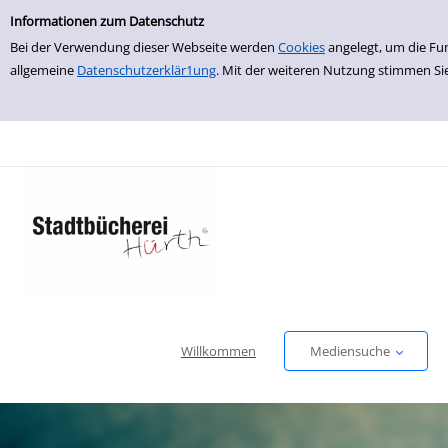
Einfache Suche
zur Navigation springen
zum Inhalt springen
Zu den Suchfiltern springen
Zur Trefferliste springen
Informationen zum Datenschutz
Bei der Verwendung dieser Webseite werden
Cookies
angelegt, um die Fu
allgemeine
Datenschutzerklär1ung
. Mit der weiteren Nutzung stimmen Si
Willkommen
Mediensuche