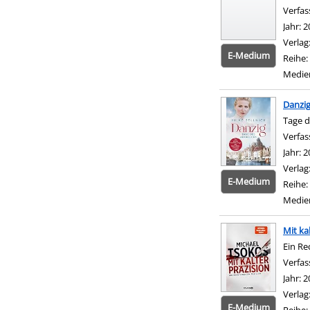
Verfas
Jahr:
2
Verlag
E-Medium
Reihe:
Medie
Danzi
Tage d
Verfas
Jahr:
2
Verlag
E-Medium
Reihe:
Medie
Mit ka
Ein Re
Verfas
Jahr:
2
Verlag
E-Medium