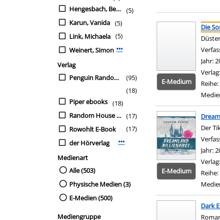
Hengesbach, Bettina
(5)
Suchergebnis
Zu den Suchfiltern sp
Karun, Vanida
(5)
Die So
(5)
Link, Michaela
Düster
Verfas
Weinert, Simon
Mehr Verfasser-Filter anzeigen
Jahr:
2
Verlag
Verlag
Penguin Random House Verlagsgruppe GmbH
(95)
E-Medium
Reihe:
(18)
Medie
Piper ebooks
(18)
Random House Audio
(17)
Dreaml
Der Ti
(17)
Rowohlt E-Book
Verfas
der Hörverlag
Mehr Verlag-Filter anzeigen
Jahr:
2
Medienart
Verlag
Alle (503)
E-Medium
Reihe:
Physische Medien (3)
Medie
E-Medien (500)
Dark E
Mediengruppe
Roma