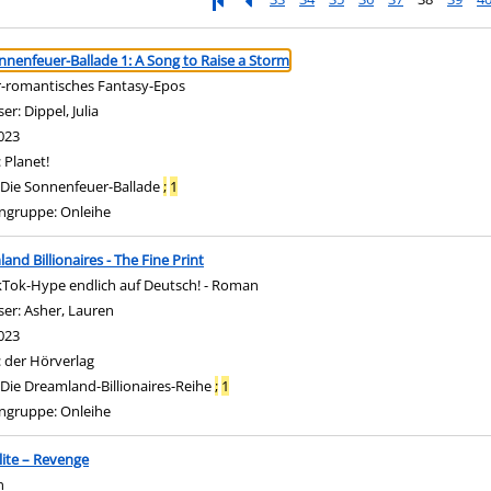
ringen
nnenfeuer-Ballade 1: A Song to Raise a Storm
-romantisches Fantasy-Epos
ser:
Dippel, Julia
Suche nach diesem Verfasser
023
:
Planet!
Die Sonnenfeuer-Ballade
;
1
ngruppe:
Onleihe
and Billionaires - The Fine Print
kTok-Hype endlich auf Deutsch! - Roman
ser:
Asher, Lauren
Suche nach diesem Verfasser
023
:
der Hörverlag
Die Dreamland-Billionaires-Reihe
;
1
ngruppe:
Onleihe
lite – Revenge
n