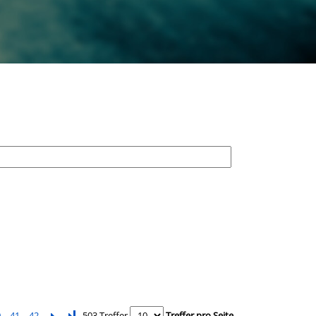
0
41
42
Letzte Seite
503 Treffer
Treffer pro Seite