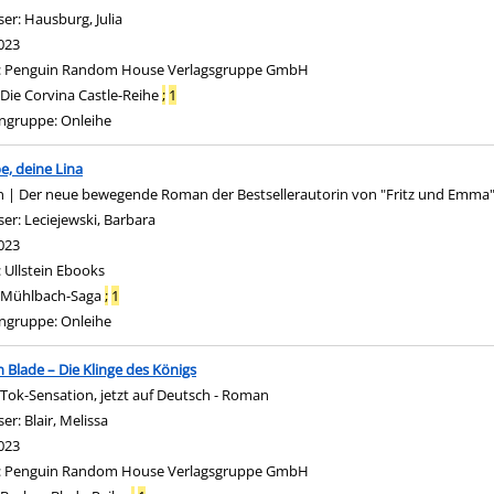
ser:
Hausburg, Julia
Suche nach diesem Verfasser
023
:
Penguin Random House Verlagsgruppe GmbH
Die Corvina Castle-Reihe
;
1
ngruppe:
Onleihe
be, deine Lina
 | Der neue bewegende Roman der Bestsellerautorin von "Fritz und Emma
ser:
Leciejewski, Barbara
Suche nach diesem Verfasser
023
:
Ullstein Ebooks
Mühlbach-Saga
;
1
ngruppe:
Onleihe
 Blade – Die Klinge des Königs
kTok-Sensation, jetzt auf Deutsch - Roman
ser:
Blair, Melissa
Suche nach diesem Verfasser
023
:
Penguin Random House Verlagsgruppe GmbH