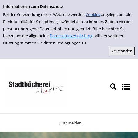
Einfache Suche
zur Navigation springen
zum Inhalt springen
Zur Detailanzeige springen
Informationen zum Datenschutz
Bei der Verwendung dieser Webseite werden
Cookies
angelegt, um die
Funktionalität für Sie optimal gewährleisten zu können. Zudem werden
personenbezogene Daten erhoben und genutzt. Bitte beachten Sie
hierzu unsere allgemeine
Datenschutzerklär1ung
. Mit der weiteren
Nutzung stimmen Sie diesen Bedingungen zu.
anmelden
|
Sprache auswählen