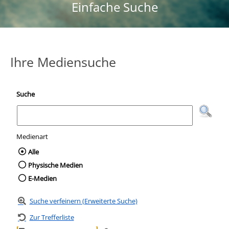
Einfache Suche
Ihre Mediensuche
Suche
Medienart
Wählen Sie die Medienart nach der Sie suc
Alle
Physische Medien
E-Medien
Suche verfeinern (Erweiterte Suche)
Zur Trefferliste