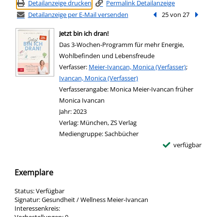
Detailanzeige drucken
Permalink Detailanzeige
Detailanzeige per E-Mail versenden
Vorheriger Treffer
25 von 27
Nächste
Jetzt bin ich dran!
Das 3-Wochen-Programm für mehr Energie,
Wohlbefinden und Lebensfreude
Verfasser:
Suche nach diesem Verfasser
Meier-Ivancan, Monica (Verfasser)
;
Ivancan, Monica (Verfasser)
Verfasserangabe:
Monica Meier-Ivancan früher
Monica Ivancan
Jahr:
2023
Verlag:
München, ZS Verlag
Mediengruppe:
Sachbücher
verfügbar
Exemplare
Status:
Verfügbar
Signatur:
Gesundheit / Wellness Meier-Ivancan
Interessenkreis: