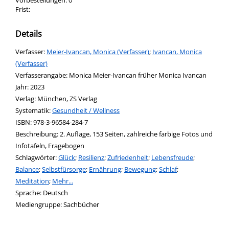
Vorbestellungen:
0
Frist:
Details
Verfasser:
Suche nach diesem Verfasser
Meier-Ivancan, Monica (Verfasser)
;
Ivancan, Monica
(Verfasser)
Verfasserangabe:
Monica Meier-Ivancan früher Monica Ivancan
Jahr:
2023
Verlag:
München, ZS Verlag
opens in new tab
Diesen Link in neuem Tab öffnen
Systematik:
Suche nach dieser Systematik
Gesundheit / Wellness
Suche nach diesem Interessenskreis
ISBN:
978-3-96584-284-7
Beschreibung:
2. Auflage, 153 Seiten, zahlreiche farbige Fotos und
Infotafeln, Fragebogen
Schlagwörter:
Glück
;
Resilienz
;
Zufriedenheit
;
Lebensfreude
;
Balance
;
Selbstfürsorge
;
Ernährung
;
Bewegung
;
Schlaf
;
Meditation
;
Mehr...
Suche nach dieser Beteiligten Person
Sprache:
Deutsch
Mediengruppe:
Sachbücher