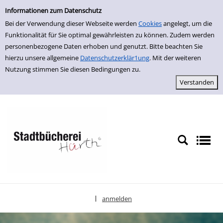
Einfache Suche
zur Navigation springen
zum Inhalt springen
Zur Detailanzeige springen
Informationen zum Datenschutz
Bei der Verwendung dieser Webseite werden
Cookies
angelegt, um die
Funktionalität für Sie optimal gewährleisten zu können. Zudem werden
personenbezogene Daten erhoben und genutzt. Bitte beachten Sie
hierzu unsere allgemeine
Datenschutzerklär1ung
. Mit der weiteren
Nutzung stimmen Sie diesen Bedingungen zu.
anmelden
|
Sprache auswählen