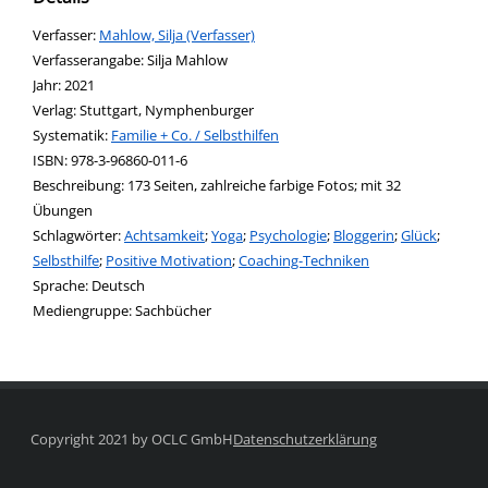
Verfasser:
Suche nach diesem Verfasser
Mahlow, Silja (Verfasser)
Verfasserangabe:
Silja Mahlow
Jahr:
2021
Verlag:
Stuttgart, Nymphenburger
opens in new tab
Diesen Link in neuem Tab öffnen
Systematik:
Suche nach dieser Systematik
Familie + Co. / Selbsthilfen
Suche nach diesem Interessenskreis
ISBN:
978-3-96860-011-6
Beschreibung:
173 Seiten, zahlreiche farbige Fotos; mit 32
Übungen
Schlagwörter:
Achtsamkeit
;
Yoga
;
Psychologie
;
Bloggerin
;
Glück
;
Selbsthilfe
;
Positive Motivation
;
Coaching-Techniken
Suche nach dieser Beteiligten Person
Sprache:
Deutsch
Mediengruppe:
Sachbücher
Copyright 2021 by OCLC GmbH
Datenschutzerklärung