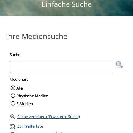
Einfache Suche
Ihre Mediensuche
Suche
Medienart
Wählen Sie die Medienart nach der Sie suc
Alle
Physische Medien
E-Medien
Suche verfeinern (Erweiterte Suche)
Zur Trefferliste