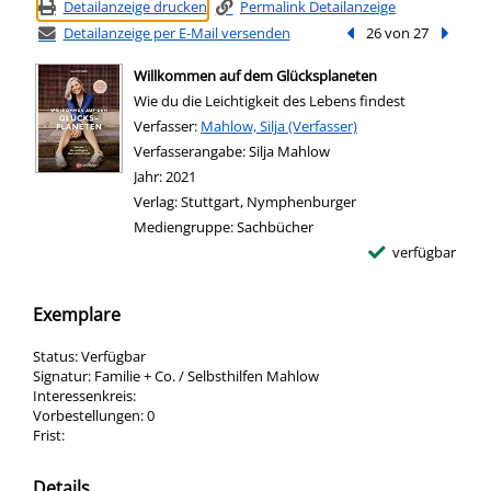
Detailanzeige drucken
Permalink Detailanzeige
Detailanzeige per E-Mail versenden
Vorheriger Treffer
26 von 27
Nächste
Willkommen auf dem Glücksplaneten
Wie du die Leichtigkeit des Lebens findest
Verfasser:
Suche nach diesem Verfasser
Mahlow, Silja (Verfasser)
Verfasserangabe:
Silja Mahlow
Jahr:
2021
Verlag:
Stuttgart, Nymphenburger
Mediengruppe:
Sachbücher
verfügbar
Exemplare
Status:
Verfügbar
Signatur:
Familie + Co. / Selbsthilfen Mahlow
Interessenkreis:
Vorbestellungen:
0
Frist:
Details