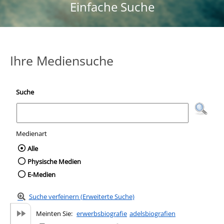
Einfache Suche
Ihre Mediensuche
Suche
Medienart
Wählen Sie die Medienart nach der Sie suc
Alle
Physische Medien
E-Medien
Suche verfeinern (Erweiterte Suche)
Meinten Sie:
erwerbsbiografie
adelsbiografien