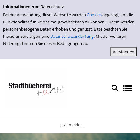
Einfache Suche
zur Navigation springen
zum Inhalt springen
Zu den Suchfiltern springen
Zur Trefferliste springen
Informationen zum Datenschutz
Bei der Verwendung dieser Webseite werden
Cookies
angelegt, um die
Funktionalität für Sie optimal gewährleisten zu können. Zudem werden
personenbezogene Daten erhoben und genutzt. Bitte beachten Sie
hierzu unsere allgemeine
Datenschutzerklär1ung
. Mit der weiteren
Nutzung stimmen Sie diesen Bedingungen zu.
anmelden
|
Sprache auswählen