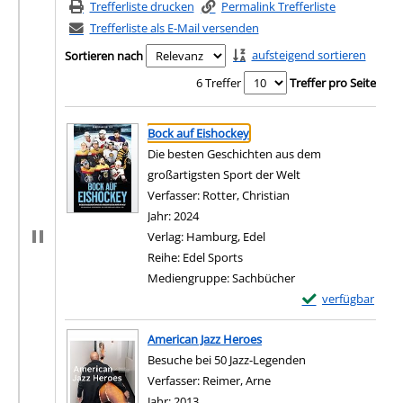
Trefferliste drucken
Permalink Trefferliste
Trefferliste als E-Mail versenden
aufsteigend sortieren
Sortieren nach
6 Treffer
Treffer pro Seite
Suchergebnis
Zu den Suchfiltern springen
Bock auf Eishockey
Die besten Geschichten aus dem
großartigsten Sport der Welt
Verfasser:
Rotter, Christian
Suche nach diesem V
Jahr:
2024
Verlag:
Hamburg, Edel
Reihe:
Edel Sports
Mediengruppe:
Sachbücher
Exemplar-Details 
verfügbar
Zum Download von e
American Jazz Heroes
Besuche bei 50 Jazz-Legenden
Verfasser:
Reimer, Arne
Suche nach diesem Verfa
Jahr:
2013