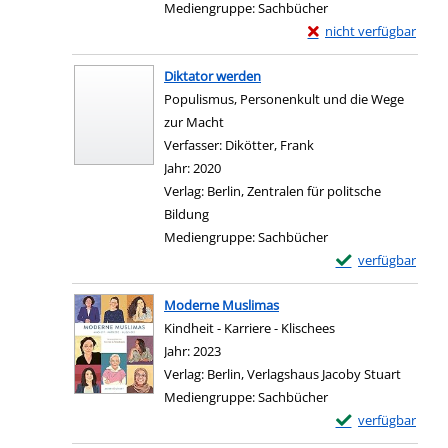
Mediengruppe:
Sachbücher
Exemplar-Details von 
nicht verfügbar
Zum Download von exter
Diktator werden
Populismus, Personenkult und die Wege
zur Macht
Verfasser:
Dikötter, Frank
Suche nach diesem Ver
Jahr:
2020
Verlag:
Berlin, Zentralen für politsche
Bildung
Mediengruppe:
Sachbücher
Exemplar-Details
verfügbar
Zum Download von e
Moderne Muslimas
Kindheit - Karriere - Klischees
Suche nach diesem Verfasser
Jahr:
2023
Verlag:
Berlin, Verlagshaus Jacoby Stuart
Mediengruppe:
Sachbücher
Exemplar-Details
verfügbar
Zum Download von e