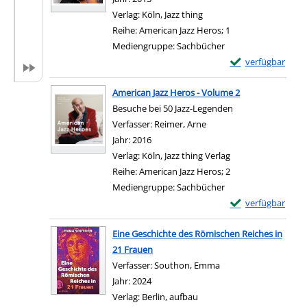
Verlag:
Köln, Jazz thing
Reihe:
American Jazz Heros; 1
Mediengruppe:
Sachbücher
Exemplar-Details
verfügbar
Zum Download von e
American Jazz Heros - Volume 2
Besuche bei 50 Jazz-Legenden
Verfasser:
Reimer, Arne
Suche nach diesem Verfa
Jahr:
2016
Verlag:
Köln, Jazz thing Verlag
Reihe:
American Jazz Heros; 2
Mediengruppe:
Sachbücher
Exemplar-Details 
verfügbar
Zum Download von e
Eine Geschichte des Römischen Reiches in
21 Frauen
Verfasser:
Southon, Emma
Suche nach diesem V
Jahr:
2024
Verlag:
Berlin, aufbau