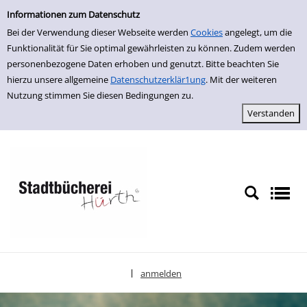
Einfache Suche
zur Navigation springen
zum Inhalt springen
Zu den Suchfiltern springen
Zur Trefferliste springen
Informationen zum Datenschutz
Bei der Verwendung dieser Webseite werden
Cookies
angelegt, um die
Funktionalität für Sie optimal gewährleisten zu können. Zudem werden
personenbezogene Daten erhoben und genutzt. Bitte beachten Sie
hierzu unsere allgemeine
Datenschutzerklär1ung
. Mit der weiteren
Nutzung stimmen Sie diesen Bedingungen zu.
anmelden
|
Sprache auswählen