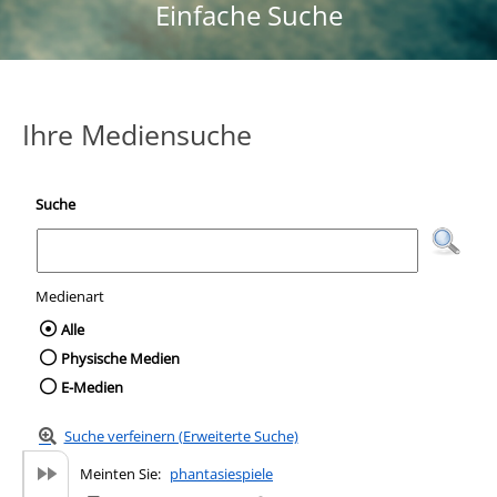
Einfache Suche
Ihre Mediensuche
Suche
Medienart
Wählen Sie die Medienart nach der Sie suc
Alle
Physische Medien
E-Medien
Suche verfeinern (Erweiterte Suche)
Meinten Sie:
phantasiespiele