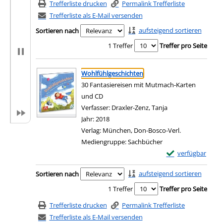
Trefferliste drucken
Permalink Trefferliste
Trefferliste als E-Mail versenden
aufsteigend sortieren
Sortieren nach
1 Treffer
Treffer pro Seite
Suchergebnis
Zu den Suchfiltern springen
Wohlfühlgeschichten
30 Fantasiereisen mit Mutmach-Karten
und CD
Verfasser:
Draxler-Zenz, Tanja
Suche nach diesem
Jahr:
2018
Verlag:
München, Don-Bosco-Verl.
Mediengruppe:
Sachbücher
Exemplar-Details
verfügbar
Zum Download von e
Zu den Suchfiltern springen
aufsteigend sortieren
Sortieren nach
1 Treffer
Treffer pro Seite
Trefferliste drucken
Permalink Trefferliste
Trefferliste als E-Mail versenden