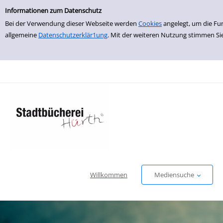
Einfache Suche
zur Navigation springen
zum Inhalt springen
Zur Detailanzeige springen
Informationen zum Datenschutz
Bei der Verwendung dieser Webseite werden
Cookies
angelegt, um die Fu
allgemeine
Datenschutzerklär1ung
. Mit der weiteren Nutzung stimmen Si
Willkommen
Mediensuche