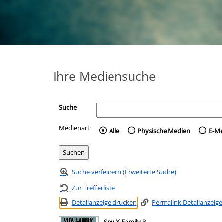
Ihre Mediensuche
Suche
Medienart
Wählen Sie die Medienart 
Alle
Physische Medien
E-M
Suche verfeinern (Erweiterte Suche)
Zur Trefferliste
Detailanzeige drucken
Permalink Detailanzeige
Spy X Family 3