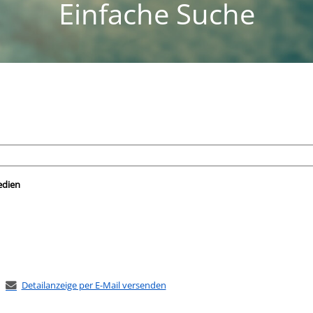
Einfache Suche
nach der Sie suchen wollen.
edien
Detailanzeige per E-Mail versenden