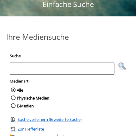
Einfache Suche
Ihre Mediensuche
Suche
Medienart
Wählen Sie die Medienart nach der Sie suc
Alle
Physische Medien
E-Medien
Suche verfeinern (Erweiterte Suche)
Zur Trefferliste