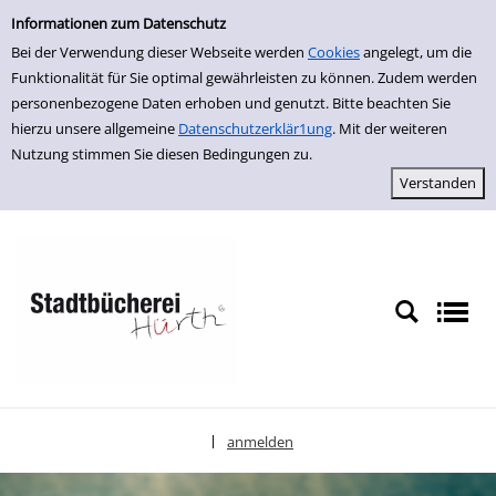
Einfache Suche
zur Navigation springen
zum Inhalt springen
Zur Detailanzeige springen
Informationen zum Datenschutz
Bei der Verwendung dieser Webseite werden
Cookies
angelegt, um die
Funktionalität für Sie optimal gewährleisten zu können. Zudem werden
personenbezogene Daten erhoben und genutzt. Bitte beachten Sie
hierzu unsere allgemeine
Datenschutzerklär1ung
. Mit der weiteren
Nutzung stimmen Sie diesen Bedingungen zu.
anmelden
|
Sprache auswählen