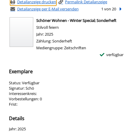
Detailanzeige drucken
Permalink Detailanzeige
Detailanzeige per E-Mail versenden
1 von 20
Nächste
Schöner Wohnen - Winter Special; Sonderheft
Stilvoll feiern
Suche nach diesem Verfasser
Jahr:
2025
Zählung:
Sonderheft
Mediengruppe:
Zeitschriften
verfügbar
Exemplare
Status:
Verfügbar
Signatur:
Schö
Interessenkreis:
Vorbestellungen:
0
Frist:
Details
Suche nach diesem Verfasser
Jahr:
2025